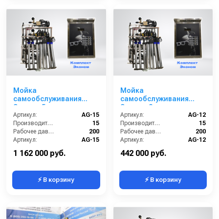
Мойка
Мойка
самообслуживания
самообслуживания
Эконом 5 постов
Эконом 2 поста
Артикул:
AG-15
Артикул:
AG-12
Производительность (л/мин):
15
Производительность (л/мин):
15
Рабочее давление (бар):
200
Рабочее давление (бар):
200
Артикул:
AG-15
Артикул:
AG-12
Страна-производитель:
Россия
Страна-производитель:
Россия
1 162 000 руб.
442 000 руб.
⚡ В корзину
⚡ В корзину