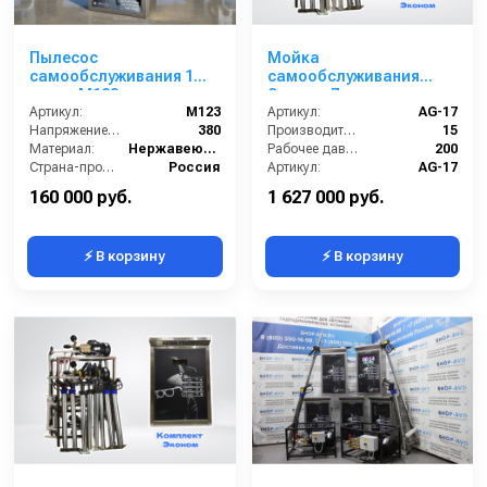
Пылесос
Мойка
самообслуживания 1
самообслуживания
пост - М123
Эконом 7 постов
Артикул:
М123
Артикул:
AG-17
Напряжение (В):
380
Производительность (л/мин):
15
Материал:
Нержавеющая Сталь
Рабочее давление (бар):
200
Страна-производитель:
Россия
Артикул:
AG-17
Гарантия:
1 год
Страна-производитель:
Россия
160 000 руб.
1 627 000 руб.
⚡ В корзину
⚡ В корзину