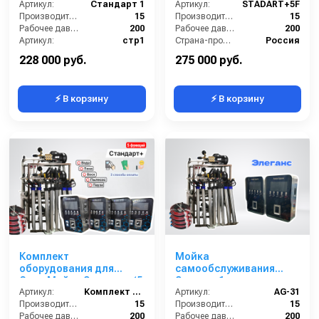
Артикул:
Стандарт 1
Артикул:
STADART+5F
Производительность (л/мин):
15
Производительность (л/мин):
15
Рабочее давление (бар):
200
Рабочее давление (бар):
200
Артикул:
стр1
Страна-производитель:
Россия
Страна-производитель:
Россия
Гарантия:
1 год
228 000 руб.
275 000 руб.
⚡ В корзину
⚡ В корзину
Комплект
Мойка
оборудования для
самообслуживания
СамоМойки Элеганс+ (5
Элеганс 1 пост
функции)
Артикул:
Комплект оборудования для МСО
Артикул:
AG-31
Производительность (л/мин):
15
Производительность (л/мин):
15
Рабочее давление (бар):
200
Рабочее давление (бар):
200