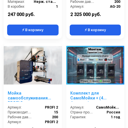
Материал:
Нерж. сталь 304
Рабочее давление (бар):
200
В коробке:
1
Артикул:
AG-20
Вес, кг:
170
Страна-производитель:
Россия
247 000 руб.
2 325 000 руб.
⚡ В корзину
⚡ В корзину
Мойка
Комплект для
самообслуживания
СамоМойки + (4
PROFI 2 поста
функции)
Артикул:
PROFI 2
Артикул:
СамоМойки + (4 функции)
Производительность (л/мин):
15
Страна-производитель:
Россия
Рабочее давление (бар):
200
Гарантия:
1 год
Артикул:
PROFI 2
Страна-производитель:
Россия