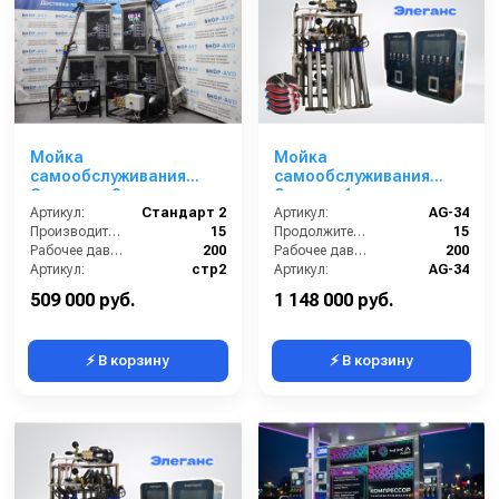
Мойка
Мойка
самообслуживания
самообслуживания
Стандарт 2 поста
Элеганс 4 поста
Артикул:
Стандарт 2
Артикул:
AG-34
Производительность (л/мин):
15
Продолжительность работы (мин):
15
Рабочее давление (бар):
200
Рабочее давление (бар):
200
Артикул:
стр2
Артикул:
AG-34
Страна-производитель:
Россия
Страна-производитель:
Россия
509 000 руб.
1 148 000 руб.
⚡ В корзину
⚡ В корзину