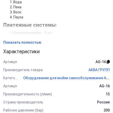
Вода
Пена
Воск
Пауза
Платежные системы:
Купюроприёмник - 6 шт.
Монетоприемник - 6 шт.
Показать полностью
Эквайринг (доп услуга)
QR код оплата по СБП (доп услуга)
Характеристики
Силовая часть:
Артикул
AG-16
Аппарат высокого давления 200 бар 15 литров в минуту -
6 шт.
Производитель товара
АКВА ГРУПП
12 дозирующих насосов [пена/воск]
Категория
Оборудование для мойки самообслуживания АКВА ГРУПП
Силовой блок управления - 6 шт.
Навесное оборудование:
Артикул
AG-16
Производительность (л/мин)
15
12 пистолетов [вода/пена]
12 консолей [вода/пена]
Страна-производитель
Россия
12 держателей пистолета [вода/пена]
24 держателя ковриков [вода/пена]
Рабочее давление (бар)
200