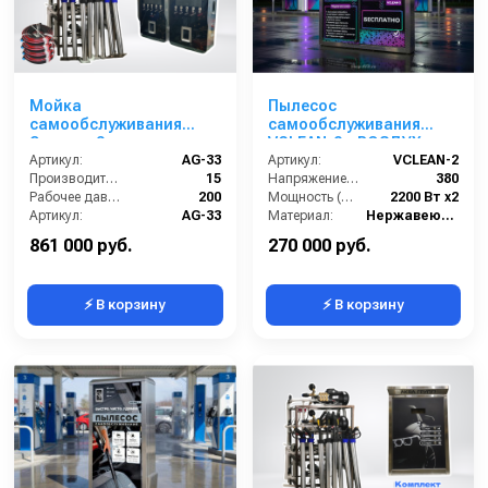
Мойка
Пылесос
самообслуживания
самообслуживания
Элеганс 3 поста
VCLEAN-2 + ВОЗДУХ
Артикул:
AG-33
(подкачка шин)
Артикул:
VCLEAN-2
Производительность (л/мин):
15
Напряжение (В):
380
Рабочее давление (бар):
200
Мощность (Вт):
2200 Вт x2
Артикул:
AG-33
Материал:
Нержавеющая Сталь
Страна-производитель:
Россия
Страна-производитель:
Россия
861 000 руб.
270 000 руб.
⚡ В корзину
⚡ В корзину