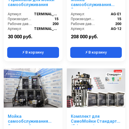
Выезд сервисного специалиста на вашу мойку 24/7
самообслуживания
самообслуживания
Эконом 1 пост
Гибкая система скидок на оборудование
Артикул:
TERMINAL_MSO
Артикул:
AG-E1
Обзор оборудования:
Производительность (л/мин):
15
Производительность (л/мин):
15
Рабочее давление (бар):
200
Рабочее давление (бар):
200
Артикул:
TERMINAL_MSO
Артикул:
AG-12
Страна-производитель:
Россия
Страна-производитель:
Россия
30 000 руб.
208 000 руб.
⚡ В корзину
⚡ В корзину
Мойка
Комплект для
самообслуживания
СамоМойки Стандарт+
Стандарт 1 пост
(5 функции)