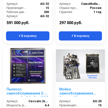
Артикул:
AG-32
Артикул:
СамоМойки (7 функции)
Производительность (л/мин):
15
Страна-производитель:
Россия
Рабочее давление (бар):
200
Гарантия:
1 год
Артикул:
AG-32
Страна-производитель:
Россия
591 000 руб.
297 000 руб.
⚡ В корзину
⚡ В корзину
Пылесос
Мойка
самообслуживания 2-ух
самообслуживания
постовой x 2,2 кВт- 400 В
Эконом 10 постов
Артикул:
Ceccato 2х2,2 С
Артикул:
AG-20
Мощность (кВт):
4.4
Производительность (л/мин):
15