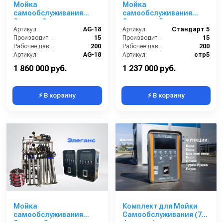
Мойка
Мойка
самообслуживания
самообслуживания
Эконом 8 постов
Стандарт 5 постов
Артикул:
AG-18
Артикул:
Стандарт 5
Производительность (л/мин):
15
Производительность (л/мин):
15
Рабочее давление (бар):
200
Рабочее давление (бар):
200
Артикул:
AG-18
Артикул:
стр5
Страна-производитель:
Россия
Страна-производитель:
Россия
1 860 000 руб.
1 237 000 руб.
⚡ В корзину
⚡ В корзину
Мойка
Комплект для Мойки
самообслуживания
Самообслуживания (7
Элеганс 2 поста
функции)