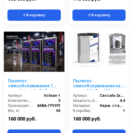
⚡ В корзину
⚡ В корзину
Пылесос
Пылесос
самообслуживания 1
самообслуживания на 2
пост Vclean-1 (2 кВт)
поста 2,2 кВт- 400
Артикул:
Vclean-1
Артикул:
Ceccato 2х2,2 А 44.0160
Количество турбин (шт):
3
Мощность (кВт):
4.4
Производитель:
АКВА-ГРУПП
Материал:
Нерж. сталь 304
Вес, кг:
50
В коробке:
1
Страна-производитель:
Россия
Вес, кг:
170
160 000 руб.
160 000 руб.