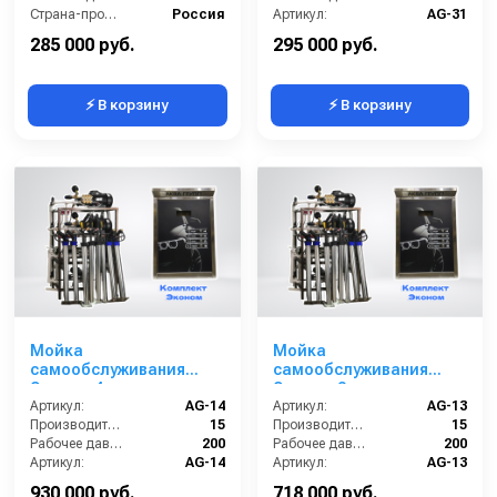
Страна-производитель:
Россия
Артикул:
AG-31
Гарантия:
1 год
Страна-производитель:
Россия
285 000 руб.
295 000 руб.
⚡ В корзину
⚡ В корзину
Мойка
Мойка
самообслуживания
самообслуживания
Эконом 4 поста
Эконом 3 поста
Артикул:
AG-14
Артикул:
AG-13
Производительность (л/мин):
15
Производительность (л/мин):
15
Рабочее давление (бар):
200
Рабочее давление (бар):
200
Артикул:
AG-14
Артикул:
AG-13
Страна-производитель:
Россия
Страна-производитель:
Россия
930 000 руб.
718 000 руб.