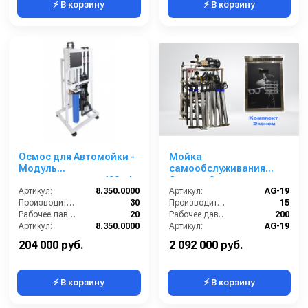
⚡ В корзину
⚡ В корзину
Осмос для Автомойки -
Мойка
Модуль
самообслуживания
водоподготовки 400 л/ч
Эконом 9 постов
Артикул:
8.350.0000
Артикул:
AG-19
Производительность (л/мин):
30
Производительность (л/мин):
15
Рабочее давление (бар):
20
Рабочее давление (бар):
200
Артикул:
8.350.0000
Артикул:
AG-19
Страна-производитель:
Россия
Страна-производитель:
Россия
204 000 руб.
2 092 000 руб.
⚡ В корзину
⚡ В корзину