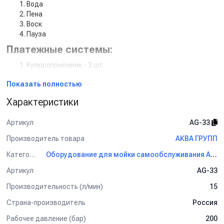
Вода
Пена
Воск
Пауза
Платежные системы:
Купюроприёмник - 3 шт.
Монетоприемник - 3 шт.
Показать полностью
Эквайринг (доп услуга)
QR код оплата по СБП (доп услуга)
Характеристики
Силовая часть:
Артикул
AG-33
Аппарат высокого давления 200 бар 15 литров в минуту -
3 шт.
Производитель товара
АКВА ГРУПП
6 дозирующих насосов [пена/воск]
Категория
Оборудование для мойки самообслуживания АКВА ГРУПП
Силовой блок управления - 3 шт.
Навесное оборудование:
Артикул
AG-33
Производительность (л/мин)
15
6 пистолетов [вода/пена]
6 консолей [вода/пена]
Страна-производитель
Россия
6 держателей пистолета [вода/пена]
12 держателей ковриков [вода/пена]
Рабочее давление (бар)
200