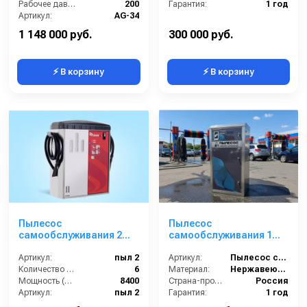
Рабочее давление (бар):
200
Гарантия:
1 год
Артикул:
AG-34
Страна-производитель:
Россия
1 148 000 руб.
300 000 руб.
⚡ В корзину
⚡ В корзину
Пылесос
Пылесос
самообслуживания 2
самообслуживания 1
поста
пост
Артикул:
пыл 2
Артикул:
Пылесос самообслуживания 1 пост
Количество турбин (шт):
6
Материал:
Нержавеющая Сталь
Мощность (Вт):
8400
Страна-производитель:
Россия
Артикул:
пыл 2
Гарантия:
1 год
Корпус:
нержавейка