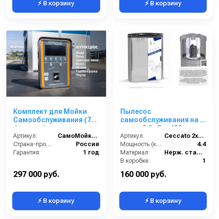
⚡ В корзину
⚡ В корзину
Комплект для Мойки
Пылесос
Самообслуживания (7
самообслуживания на 2
функции)
поста 2,2 кВт- 400
Артикул:
СамоМойки (7 функции)
Артикул:
Ceccato 2х2,2 А 44.0160
Страна-производитель:
Россия
Мощность (кВт):
4.4
Гарантия:
1 год
Материал:
Нерж. сталь 304
В коробке:
1
Вес, кг:
170
297 000 руб.
160 000 руб.
⚡ В корзину
⚡ В корзину