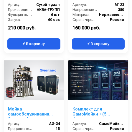
Артикул:
Сухой туман
Артикул:
М123
Производитель:
АКВА-ГРУПП
Напряжение (В):
380
Функция выдувания:
6 шт
Материал:
Нержавеющая Сталь
Запуск:
60 сек
Страна-производитель:
Россия
Страна-производитель:
Россия
Гарантия:
1 год
210 000 руб.
160 000 руб.
⚡ В корзину
⚡ В корзину
Мойка
Комплект для
самообслуживания
СамоМойки + (5
Элеганс 4 поста
функции)
Артикул:
AG-34
Артикул:
СамоМойки + (5 функции)
Продолжительность работы (мин):
15
Страна-производитель:
Россия