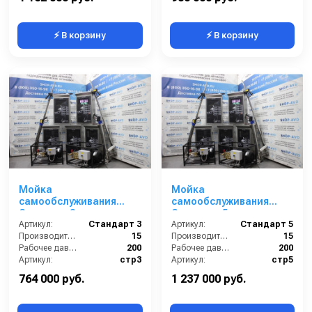
⚡ В корзину
⚡ В корзину
Мойка
Мойка
самообслуживания
самообслуживания
Стандарт 3 поста
Стандарт 5 постов
Артикул:
Стандарт 3
Артикул:
Стандарт 5
Производительность (л/мин):
15
Производительность (л/мин):
15
Рабочее давление (бар):
200
Рабочее давление (бар):
200
Артикул:
стр3
Артикул:
стр5
Страна-производитель:
Россия
Страна-производитель:
Россия
764 000 руб.
1 237 000 руб.