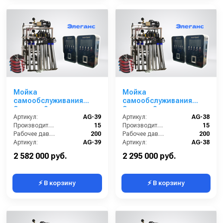
Мойка
Мойка
самообслуживания
самообслуживания
Элеганс 9 постов
Элеганс 8 постов
Артикул:
AG-39
Артикул:
AG-38
Производительность (л/мин):
15
Производительность (л/мин):
15
Рабочее давление (бар):
200
Рабочее давление (бар):
200
Артикул:
AG-39
Артикул:
AG-38
Страна-производитель:
Россия
Страна-производитель:
Россия
2 582 000 руб.
2 295 000 руб.
⚡ В корзину
⚡ В корзину