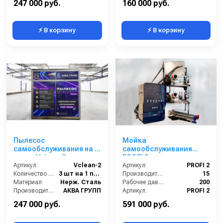
247 000 руб.
160 000 руб.
⚡ В корзину
⚡ В корзину
Пылесос
Мойка
самообслуживания на 2
самообслуживания
поста Vclean-2
PROFI 2 поста
Артикул:
Vclean-2
Артикул:
PROFI 2
Количество турбин (шт):
3 шт на 1 пост / 6 штук итого
Производительность (л/мин):
15
Материал:
Нерж. Сталь
Рабочее давление (бар):
200
Производитель:
АКВА ГРУПП
Артикул:
PROFI 2
Страна-производитель:
Россия
Страна-производитель:
Россия
247 000 руб.
591 000 руб.