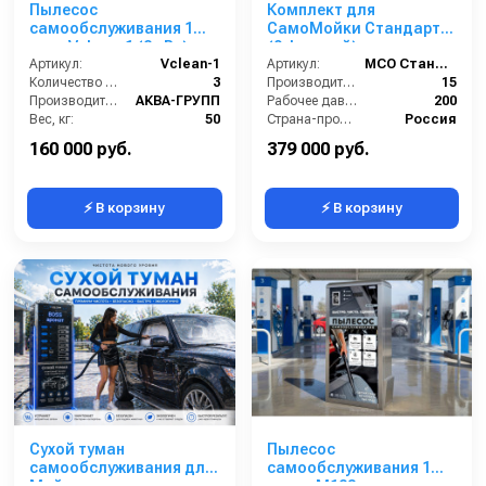
Пылесос
Комплект для
самообслуживания 1
СамоМойки Стандарт+
пост Vclean-1 (2 кВт)
(9 функций)
Артикул:
Vclean-1
Артикул:
МСО Стандарт+ (9 функций)
Количество турбин (шт):
3
Производительность (л/мин):
15
Производитель:
АКВА-ГРУПП
Рабочее давление (бар):
200
Вес, кг:
50
Страна-производитель:
Россия
Страна-производитель:
Россия
Гарантия:
1 год
160 000 руб.
379 000 руб.
⚡ В корзину
⚡ В корзину
Сухой туман
Пылесос
самообслуживания для
самообслуживания 1
Мойки
пост - М123