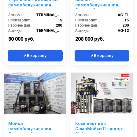
Выезд сервисного специалиста на вашу мойку 24/7
самообслуживания
самообслуживания
Эконом 1 пост
Гибкая система скидок на оборудование
Артикул:
TERMINAL_MSO
Артикул:
AG-E1
Обзор оборудования:
Производительность (л/мин):
15
Производительность (л/мин):
15
Рабочее давление (бар):
200
Рабочее давление (бар):
200
Артикул:
TERMINAL_MSO
Артикул:
AG-12
Страна-производитель:
Россия
Страна-производитель:
Россия
30 000 руб.
208 000 руб.
⚡ В корзину
⚡ В корзину
Мойка
Комплект для
самообслуживания
СамоМойки Стандарт+
Стандарт 1 пост
(5 функции)