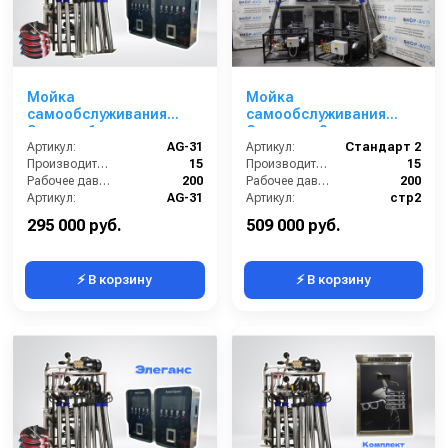
Мойка
Мойка
самообслуживания
самообслуживания
Элеганс 1 пост
Стандарт 2 поста
Артикул:
AG-31
Артикул:
Стандарт 2
Производительность (л/мин):
15
Производительность (л/мин):
15
Рабочее давление (бар):
200
Рабочее давление (бар):
200
Артикул:
AG-31
Артикул:
стр2
Страна-производитель:
Россия
Страна-производитель:
Россия
295 000 руб.
509 000 руб.
⚡ В корзину
⚡ В корзину