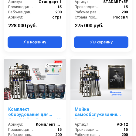
Артикул:
Стандарт 1
Артикул:
STADART+5F
Производительность (л/мин):
15
Производительность (л/мин):
15
Рабочее давление (бар):
200
Рабочее давление (бар):
200
Артикул:
стр1
Страна-производитель:
Россия
Страна-производитель:
Россия
Гарантия:
1 год
228 000 руб.
275 000 руб.
⚡ В корзину
⚡ В корзину
Комплект
Мойка
оборудования для
самообслуживания
СамоМойки Элеганс+ (5
Эконом 2 поста
функции)
Артикул:
Комплект оборудования для МСО
Артикул:
AG-12
Производительность (л/мин):
15
Производительность (л/мин):
15
Рабочее давление (бар):
200
Рабочее давление (бар):
200