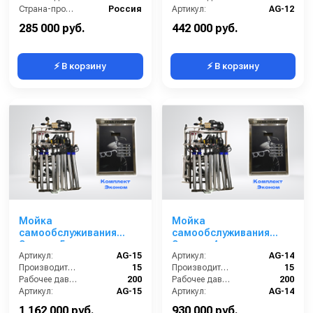
Страна-производитель:
Россия
Артикул:
AG-12
Гарантия:
1 год
Страна-производитель:
Россия
285 000 руб.
442 000 руб.
⚡ В корзину
⚡ В корзину
Мойка
Мойка
самообслуживания
самообслуживания
Эконом 5 постов
Эконом 4 поста
Артикул:
AG-15
Артикул:
AG-14
Производительность (л/мин):
15
Производительность (л/мин):
15
Рабочее давление (бар):
200
Рабочее давление (бар):
200
Артикул:
AG-15
Артикул:
AG-14
Страна-производитель:
Россия
Страна-производитель:
Россия
1 162 000 руб.
930 000 руб.