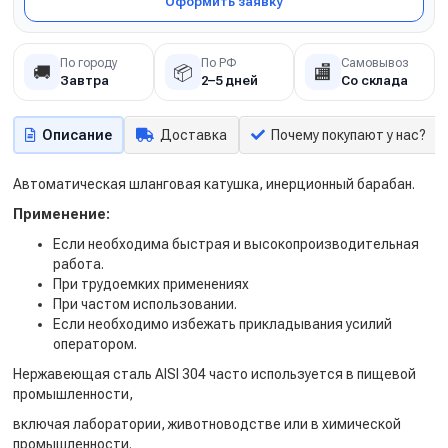
Оформить заявку
По городу
По РФ
Самовывоз
🚚
📦
🏬
Завтра
2–5 дней
Со склада
Описание
Доставка
Почему покупают у нас?
Автоматическая шланговая катушка, инерционный барабан.
Применение:
Если необходима быстрая и высокопроизводительная
работа.
При трудоемких применениях
При частом использовании.
Если необходимо избежать прикладывания усилий
оператором.
Нержавеющая сталь AISI 304 часто используется в пищевой
промышленности,
включая лаборатории, животноводстве или в химической
промышленности.