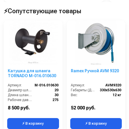
⚡Сопутствующие товары
Катушка для шланга
Ramex Ручной AVM 9320
TORNADO M-016.010630
Артикул:
M-016.010630
Артикул:
AVM9320
Диаметр шланга (⌀) мм::
20
Габариты (ДхШхВ):
330x530x630
Длина шланга (м):
30
Вес:
12 кг
Рабочее давление (бар):
275
Вход:
3/8" M
8 500 руб.
52 000 руб.
⚡ В корзину
⚡ В корзину