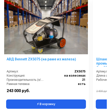
АВД Bennett ZX5075 (на раме из железа)
Шланг 
промыв
бар 30 
Артикул:
ZX5075
Артикул:
Конструкция:
на колесиках
Длина шл
Производительность (л/мин):
21
Рабочее д
Рамная тележка:
есть
Страна-производитель:
Китай
243 000 руб.
2 800 руб.
Рабочее давление (бар):
350
⚡ В корзину