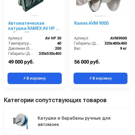
Автоматическая
Ramex AVM 9000
катушка RAMEX AV HP 30
гибрид 30м
Артикул:
AV HP 30
Артикул:
AVM9000
Температура (°C):
40
Габариты (ДхШхВ):
320x400x400
Давление (бар):
200
Вес:
9 кг
Габариты (ДхШхВ):
330x530x450
Вход:
1/2 наружная резьба
49 000 руб.
56 000 руб.
⚡ В корзину
⚡ В корзину
Категории сопутствующих товаров
Катушки и барабаны ручные для
автомоек