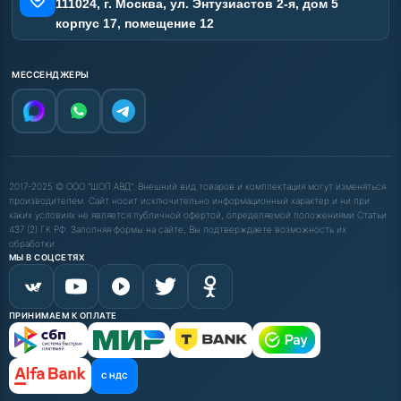
111024, г. Москва, ул. Энтузиастов 2-я, дом 5
корпус 17, помещение 12
МЕССЕНДЖЕРЫ
2017-2025 © ООО "ШОП АВД". Внешний вид товаров и комплектация могут изменяться
производителем. Сайт носит исключительно информационный характер и ни при
каких условиях не является публичной офертой, определяемой положениями Статьи
437 (2) ГК РФ. Заполняя формы на сайте, Вы подтверждаете возможность их
обработки.
МЫ В СОЦСЕТЯХ
ПРИНИМАЕМ К ОПЛАТЕ
С НДС