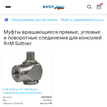
0
Оборудование для автомоек
Муфты, ремкомплекты и шла
Муфты вращающиеся прямые, угловые
и поворотные соединения для консолей
R+M Suttner
R+M Suttner ST-320 Муфта
поворотная для потолочных
консолей
Артикул
200320550
Вес
0,172 кг
Габариты (ДхШхВ)
высота 48