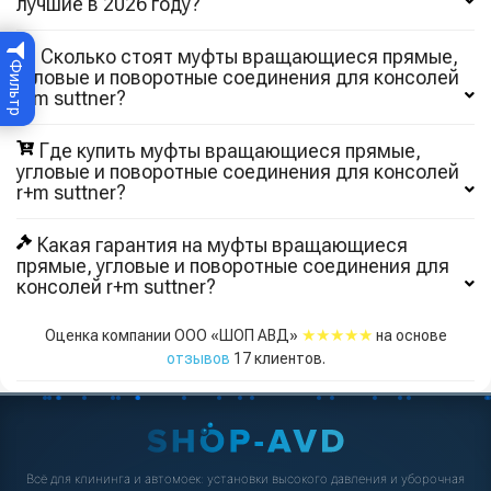
лучшие в 2026 году?
🔖 Сколько стоят муфты вращающиеся прямые,
Фильтр
угловые и поворотные соединения для консолей
r+m suttner?
Где купить муфты вращающиеся прямые,
угловые и поворотные соединения для консолей
r+m suttner?
Какая гарантия на муфты вращающиеся
прямые, угловые и поворотные соединения для
консолей r+m suttner?
★★★★★
Оценка компании ООО «ШОП АВД»
на основе
отзывов
17
клиентов.
Всё для клининга и автомоек: установки высокого давления и уборочная