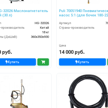
HG-32026 Маслонагнетатель
Puli 70051940 Пневматичес
 (30 л)
насос 5:1 (для бочек 180-22
л
HG-32026
Артикул
7
-производитель
Китай
Страна-производитель
18 кг
ты (ДхШхВ)
360х350х930
Цена
0 руб.
14 000 руб.
Купить
Купить