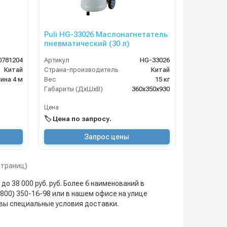
Puli HG-33026 Маслонагнетатель
пневматический (30 л)
0781204
Артикул
HG-33026
Китай
Страна-производитель
Китай
ина 4 м
Вес
15 кг
Габариты (ДхШхВ)
360х350х930
Цена
🏷️ Цена по запросу.
Запрос цены
 страниц)
до 38 000 руб. руб. Более 6 наименований в
 (800) 350-16-98 или в нашем офисе на улице
квы специальные условия доставки.