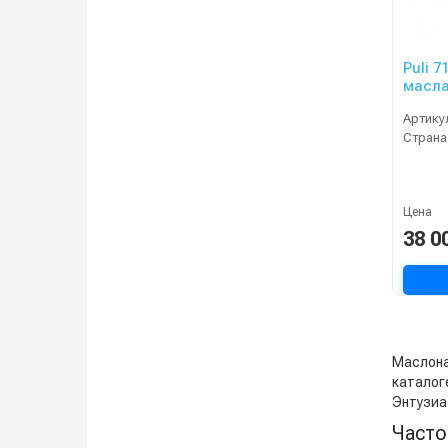
Puli 
масла
Артику
Страна
Цена
38 0
Маслонаг
каталоге
Энтузиа
Часто