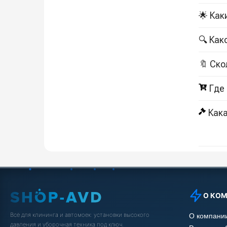
🌟 Как
🔍 Ка
🔖 Ско
Где
Кака
О КО
Всё для клининга и автомоек: установки высокого
О компани
давления и уборочная техника под ключ.