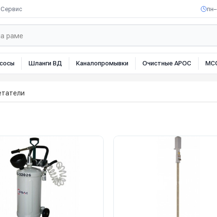
Сервис
пн–
сосы
Шланги ВД
Каналопромывки
Очистные АРОС
МС
етатели