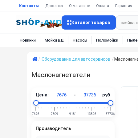
Контакты
Доставка
О магазине
Оплата
Гарантия
Каталог товаров
Новинки
Мойки ВД
Насосы
Поломойки
Пыле
Оборудование для автосервисов
Маслонагн
Маслонагнетатели
Цена:
7676
-
37736
руб
7676
7809
9181
13896
37736
Производитель