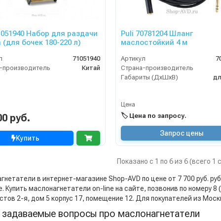
71051940 Набор для раздачи
Puli 70781204 Шланг
 (для бочек 180-220 л)
маслостойкий 4 м
л
71051940
Артикул
7
-производитель
Китай
Страна-производитель
Габариты (ДхШхВ)
дл
Цена
00 руб.
🏷️ Цена по запросу.
Запрос цены
Купить
Показано с 1 по 6 из 6 (всего 1
нетатели в интернет-магазине Shop-AVD по цене от 7 700 руб. руб 
. Купить маслонагнетатели on-line на сайте, позвонив по номеру 8
стов 2-я, дом 5 корпус 17, помещение 12. Для покупателей из Мос
 задаваемые вопросы про маслонагнетатели