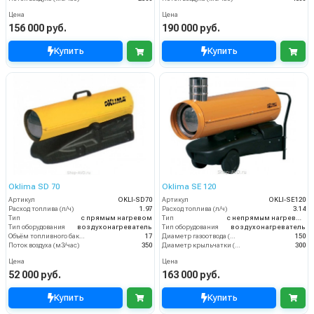
Цена
Цена
156 000 руб.
190 000 руб.
Купить
Купить
Oklima SD 70
Oklima SE 120
Артикул
OKLI-SD70
Артикул
OKLI-SE120
Расход топлива (л/ч)
1.97
Расход топлива (л/ч)
3.14
Тип
с прямым нагревом
Тип
с непрямым нагревом
Тип оборудования
воздухонагреватель
Тип оборудования
воздухонагреватель
Объём топливного бака (л)
17
Диаметр газоотвода (мм)
150
Поток воздуха (м3/час)
350
Диаметр крыльчатки (мм)
300
Цена
Цена
52 000 руб.
163 000 руб.
Купить
Купить