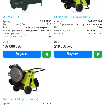
Oklima SE 80
Oklima SX 180 (1 скорость)
Артикул
OKLI-SE80
Артикул
OKLI-SX180-1
Расход топлива (л/ч)
2.15
Тип оборудования
воздухонагреватель
Тип
с непрямым нагревом
Вес
73 кг
Тип оборудования
воздухонагреватель
Габариты (ДхШхВ)
1410х712х1053
Диаметр газоотвода (мм)
120
Гарантия
12 месяцев
Объём топливного бака (л)
42
Цена
Цена
109 000 руб.
219 000 руб.
Купить
Купить
Oklima SX 180 (2 скорости)
Артикул
OKLI-SX180-2