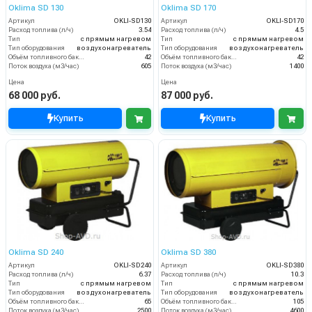
Oklima SD 130
Oklima SD 170
Артикул
OKLI-SD130
Артикул
OKLI-SD170
Расход топлива (л/ч)
3.54
Расход топлива (л/ч)
4.5
Тип
с прямым нагревом
Тип
с прямым нагревом
Тип оборудования
воздухонагреватель
Тип оборудования
воздухонагреватель
Объём топливного бака (л)
42
Объём топливного бака (л)
42
Поток воздуха (м3/час)
605
Поток воздуха (м3/час)
1400
Цена
Цена
68 000 руб.
87 000 руб.
Купить
Купить
Oklima SD 240
Oklima SD 380
Артикул
OKLI-SD240
Артикул
OKLI-SD380
Расход топлива (л/ч)
6.37
Расход топлива (л/ч)
10.3
Тип
с прямым нагревом
Тип
с прямым нагревом
Тип оборудования
воздухонагреватель
Тип оборудования
воздухонагреватель
Объём топливного бака (л)
65
Объём топливного бака (л)
105
Поток воздуха (м3/час)
2500
Поток воздуха (м3/час)
4600