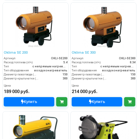
Oklima SE 200
Oklima SE 300
Артикул
OKLI-SE200
Артикул
OKLI-SE300
Расход топлива (л/ч)
5.4
Расход топлива (л/ч)
8.34
Тип
с непрямым нагревом
Тип
с непрямым нагревом
Тип оборудования
воздухонагреватель
Тип оборудования
воздухонагреватель
Диаметр газоотвода (мм)
150
Диаметр газоотвода (мм)
150
Диаметр крыльчатки (мм)
300
Диаметр крыльчатки (мм)
300
Цена
Цена
189 000 руб.
214 000 руб.
Купить
Купить