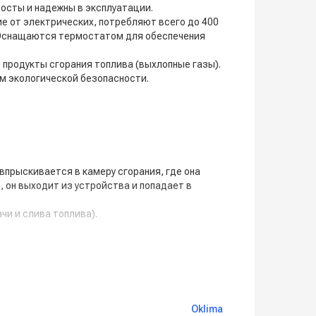
осты и надежны в эксплуатации.
е от электрических, потребляют всего до 400
. Оснащаются термостатом для обеспечения
 продукты сгорания топлива (выхлопные газы).
м экологической безопасности.
впрыскивается в камеру сгорания, где она
, он выходит из устройства и попадает в
чи и слива топлива).
номерную подачу топлива в форсунку.
шной смеси.
Oklima