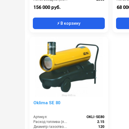
Тепловая мощность / производительность (кВт):
65
156 000 руб.
68 00
⚡ В корзину
Oklima SE 80
Артикул:
OKLI-SE80
Расход топлива (л/ч):
2.15
Диаметр газоотвода (мм):
120