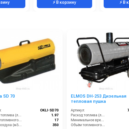
рзину
⚡ В корзину
⚡ В 
a SD 70
ELMOS DH-253 Дизельная
тепловая пушка
:
OKLI-SD70
Артикул:
Расход топлива (л/ч):
1.97
Расход топлива (л/ч):
Объём топливного бака (л):
17
Минимальное время работы при полном баке (ч):
Поток воздуха (м3/час):
350
Объём топливного бака (л):