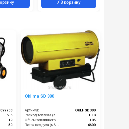
корзину
⚡ В корзину
⚡ 
Oklima SD 380
7899738
Артикул:
OKLI-SD380
2.6
Расход топлива (л/ч):
10.3
19
Объём топливного бака (л):
105
50
Поток воздуха (м3/час):
4600