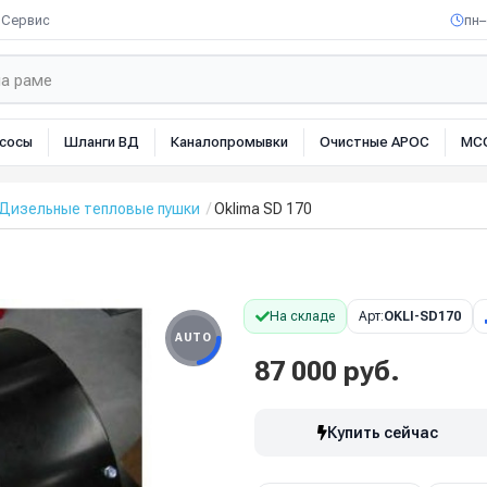
Сервис
пн–
сосы
Шланги ВД
Каналопромывки
Очистные АРОС
МС
Дизельные тепловые пушки
Oklima SD 170
На складе
Арт:
OKLI-SD170
AUTO
87 000 руб.
Купить сейчас