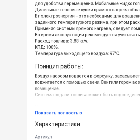
для удобства перемещения. Мобильные жидкотопл
Дизельные тепловые пушки прямого нагрева облад
Вт электроэнергии – это необходимо для вращен
заданного температурного режима, при этом расх
Применяя системы прямого нагрева, следует помн
Во время эксплуатации рекомендуется учитывать
Расход топлива: 3,88 кг/ч.
КПД: 100%.
Температура выходящего воздуха: 97°C.
Принцип работы:
Воздух насосом подается в форсунку, засасывает
поджигается с помощью свечи. Вентилятором возду
помещение.
Система подачи топлива может быть подсоединена
Характерные преимущества:
Показать полностью
- Автоматическая встроенная дизельная горелк
Характеристики
- Чистое сгорание топлива вследствие постоянно
- Электронная система стабилизации пламени.
- Предохранительный термостат (SAFETY).
Артикул