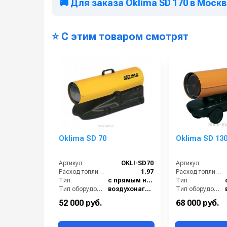
🚚 Для заказа Oklima SD 170 в Моск
⭐ С этим товаром смотрят
Oklima SD 70
Oklima SD 13
Артикул:
OKLI-SD70
Артикул:
Расход топлива (л/ч):
1.97
Расход топлива (л/ч):
Тип:
с прямым нагревом
Тип:
Тип оборудования:
воздухонагреватель
Тип оборудования:
Объём топливного бака (л):
17
Объём топливного бака (л):
52 000 руб.
68 000 руб.
Поток воздуха (м3/час):
350
Поток воздуха (м3/час):