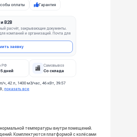
собы оплаты
Гарантия
 и B2B
ный расчёт, закрывающие документы.
ля компаний и организаций. Почта для
ить заявку
о РФ
Самовывоз
🏬
–5 дней
Со склада
 л/ч, 42 л, 1400 м3/час, 46 кВт, 39.57
хВ,
показать все
 нормальной температуры внутри помещений.
ждений. Комплектуются платформой с колёсами