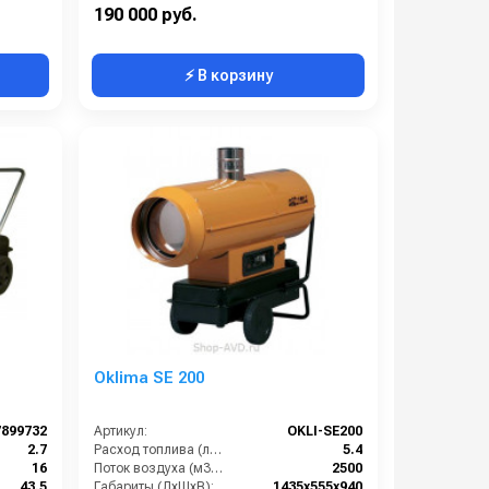
1800
Тепловая мощность / производительность (кВт):
105
190 000 руб.
⚡ В корзину
Oklima SE 200
7899732
Артикул:
OKLI-SE200
2.7
Расход топлива (л/ч):
5.4
16
Поток воздуха (м3/час):
2500
43.5
Габариты (ДхШхВ):
1435x555x940