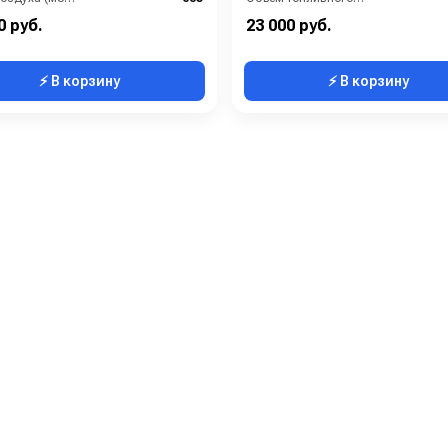
Тепловая мощность / производительность (кВт):
36
Поток воздуха (м3/час):
0 руб.
23 000 руб.
⚡ В корзину
⚡ В корзину