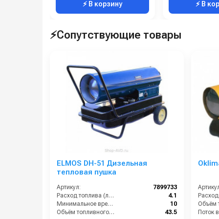
⚡ В корзину
⚡ В ко
⚡Сопутствующие товары
ELMOS DH-51 Дизельная
Oklim
тепловая пушка
Артикул:
7899733
Артикул
Расход топлива (л/ч):
4.1
Минимальное время работы при полном баке (ч):
10
Объём топливного бака (л):
43.5