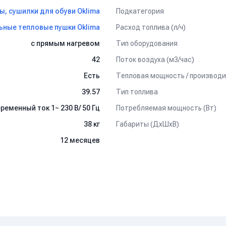
ли таймера.
Подкатегория
, сушилки для обуви Oklima
.
Расход топлива (л/ч)
ьные тепловые пушки Oklima
Тип оборудования
с прямым нагревом
водородам с покрытием из текстиля.
иэтилен высокой плотности низкого давления (HDPE – High Density 
Поток воздуха (м3/час)
42
Есть
Тип топлива
39.57
Потребляемая мощность (Вт)
ременный ток 1~ 230 В/ 50 Гц
нного или локального обогрева. Они могут использоваться как дл
ловые пушки прямого нагрева обеспечивают экономичный, практич
Габариты (ДхШхВ)
38 кг
. Они применяются для обогрева производственных и складских 
12 месяцев
жений агропромышленного комплекса. Рекомендуется использоват