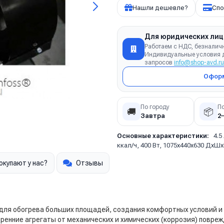
Нашли дешевле?
Спо
Для юридических лиц
Работаем с НДС, безналич
Индивидуальные условия д
запросов
info@shop-avd.ru
Оформ
По городу
П
🚚
📦
Завтра
2
Основные характеристики:
4.5
ккал/ч, 400 Вт, 1075х440х630 ДхШ
окупают у нас?
Отзывы
для обогрева больших площадей, создания комфортных условий и
ренние агрегаты от механических и химических (коррозия) повре