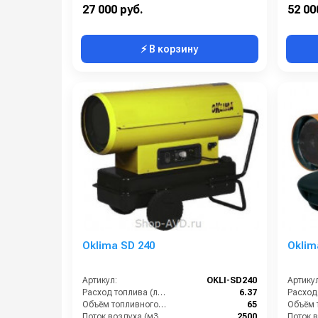
Поток воздуха (м3/час):
852
27 000 руб.
52 00
⚡ В корзину
Oklima SD 240
Oklim
Артикул:
OKLI-SD240
Артикул
Расход топлива (л/ч):
6.37
Объём топливного бака (л):
65
Поток воздуха (м3/час):
2500