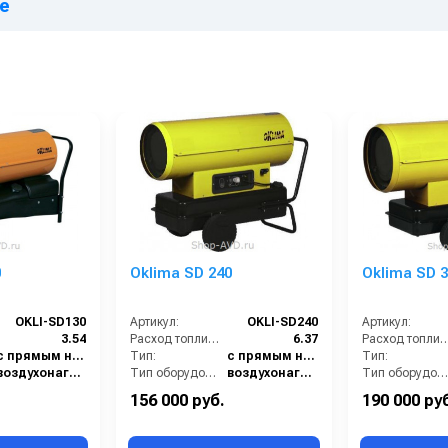
ве
0
Oklima SD 240
Oklima SD 3
OKLI-SD130
Артикул:
OKLI-SD240
Артикул:
3.54
Расход топлива (л/ч):
6.37
Расход топлива (
с прямым нагревом
Тип:
с прямым нагревом
Тип:
воздухонагреватель
Тип оборудования:
воздухонагреватель
Тип оборудования:
42
Объём топливного бака (л):
65
Объём топливного бака (л):
156 000 руб.
190 000 ру
605
Поток воздуха (м3/час):
2500
Поток воздуха (м3/ч