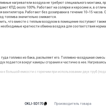
ивные нагреватели воздуха не требуют специального монтажа, пр
ают КПД около 100%. Работают на солярке и керосине и, в отличи
ия вентилятора. Работают без дозаправки в течение 10–15 часов
од топлива значительно снижается.
ить, что вместе с теплым воздухом в помещение поступают также
 необходимые кратности обмена воздуха для соответствия норма
 туда топливо из бака, распыляет его. Топливно-воздушная смесь 
х подается вокруг камеры сгорания и частично в нее. Нагреваясь
 к большой емкости с горючим при использовании двух труб (пода
а (шестеренчатый насос
Danfoss®
) обеспечивает постоянную и рав
го давления топлива, угла распыления, пропорции топливно-возду
Производитель товара
OKLI-SD170