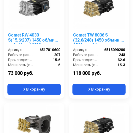
Comet RW 4030
Comet TW 8036 S
S(15,6/207) 1450 об/мин.
(32,6/248) 1450 об/мин.
nickel head 85°C вал
85C° вал 24 мм
24мм
Артикул:
6517010600
Артикул:
6513090200
Рабочее давление (бар):
207
Рабочее давление (бар):
248
Производительность (л/мин):
15.6
Производительность (л/мин):
32.6
Мощность (кВт):
6
Мощность (кВт):
15.3
Обороты двигателя (об/мин):
1450
Обороты двигателя (об/мин):
1450
73 000 руб.
118 000 руб.
⚡ В корзину
⚡ В корзину