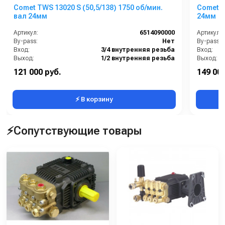
Comet TWS 13020 S (50,5/138) 1750 об/мин.
Comet T
вал 24мм
24мм
Артикул:
6514090000
Артикул:
By-pass:
Нет
By-pass:
Вход:
3/4 внутренняя резьба
Вход:
Выход:
1/2 внутренняя резьба
Выход:
Материал:
Латунь
Материал
121 000 руб.
149 000
Производительность (л/мин):
50.5
⚡ В корзину
⚡Сопутствующие товары