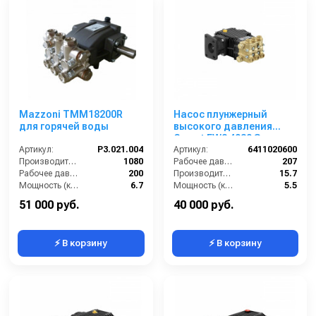
Mazzoni TMM18200R
Насос плунжерный
для горячей воды
высокого давления
Comet FW2 4030 S
Артикул:
P3.021.004
(15/210) 1450 об/мин.вал
Артикул:
6411020600
Производительность (л/ч):
1080
24мм
Рабочее давление (бар):
207
Рабочее давление (бар):
200
Производительность (л/мин):
15.7
Мощность (кВт):
6.7
Мощность (кВт):
5.5
Масса (кг):
8.2
Обороты двигателя (об/мин):
1750
51 000 руб.
40 000 руб.
⚡ В корзину
⚡ В корзину