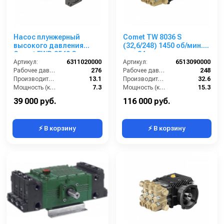
Насос плунжерный
Comet TW 8036 S
высокого давления
(32,6/248) 1450 об/мин.
Comet EWD 3540 G
вал 24мм
(13,1/276) 3400 об/мин.Ø
Артикул:
6311020000
Артикул:
6513090000
1”п.в.
Рабочее давление (бар):
276
Рабочее давление (бар):
248
Производительность (л/мин):
13.1
Производительность (л/мин):
32.6
Мощность (кВт):
7.3
Мощность (кВт):
15.3
Обороты двигателя (об/мин):
3400
Обороты двигателя (об/мин):
1450
39 000 руб.
116 000 руб.
⚡ В корзину
⚡ В корзину