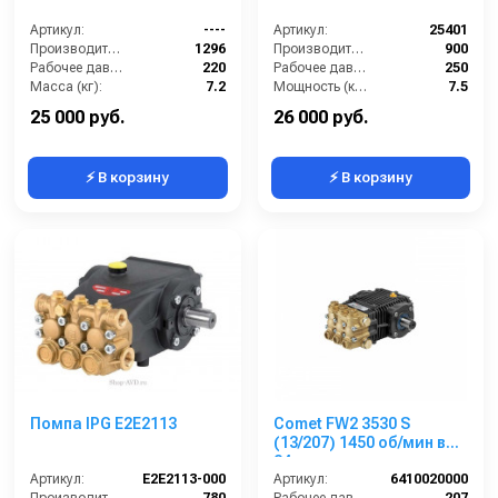
Артикул:
----
Артикул:
25401
Производительность (л/ч):
1296
Производительность (л/ч):
900
Рабочее давление (бар):
220
Рабочее давление (бар):
250
Масса (кг):
7.2
Мощность (кВт):
7.5
Обороты двигателя (об/мин):
3400
Масса (кг):
7.6
25 000 руб.
26 000 руб.
⚡ В корзину
⚡ В корзину
Помпа IPG E2E2113
Comet FW2 3530 S
(13/207) 1450 об/мин вал
24мм
Артикул:
E2E2113-000
Артикул:
6410020000
Производительность (л/ч):
780
Рабочее давление (бар):
207