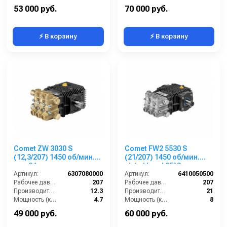
Обороты двигателя (об/мин):
3400
Обороты двигателя (об/мин):
1450
53 000 руб.
70 000 руб.
⚡ В корзину
⚡ В корзину
Comet ZW 3030 S
Comet FW2 5530 S
(12,3/207) 1450 об/мин.
(21/207) 1450 об/мин.
вал 24мм
nickel head 85°C вал
Артикул:
6307080000
24мм
Артикул:
6410050500
Рабочее давление (бар):
207
Рабочее давление (бар):
207
Производительность (л/мин):
12.3
Производительность (л/мин):
21
Мощность (кВт):
4.7
Мощность (кВт):
8
Обороты двигателя (об/мин):
1450
Обороты двигателя (об/мин):
1450
49 000 руб.
60 000 руб.