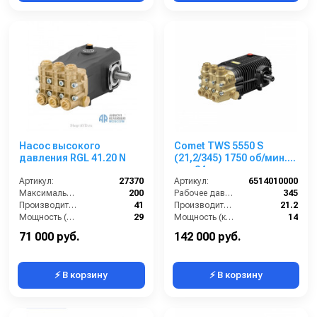
Насос высокого
Comet TWS 5550 S
давления RGL 41.20 N
(21,2/345) 1750 об/мин.
вал 24мм
Артикул:
27370
Артикул:
6514010000
Максимальное давление (бар):
200
Рабочее давление (бар):
345
Производительность (л/мин):
41
Производительность (л/мин):
21.2
Мощность (л.с.):
29
Мощность (кВт):
14
Мощность (кВт):
15
Обороты двигателя (об/мин):
1750
71 000 руб.
142 000 руб.
⚡ В корзину
⚡ В корзину