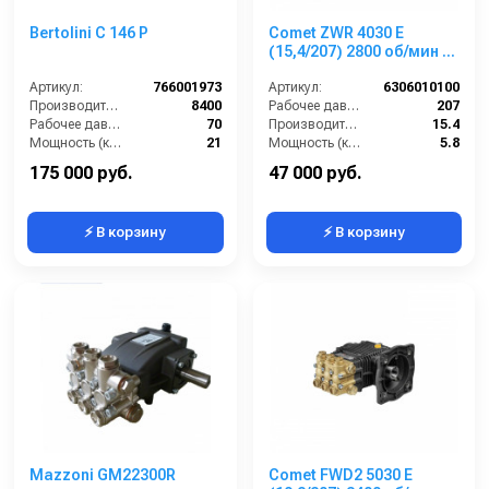
Bertolini С 146 Р
Comet ZWR 4030 E
(15,4/207) 2800 об/мин 28
мм п.в.
Артикул:
766001973
Артикул:
6306010100
Производительность (л/ч):
8400
Рабочее давление (бар):
207
Рабочее давление (бар):
70
Производительность (л/мин):
15.4
Мощность (кВт):
21
Мощность (кВт):
5.8
Масса (кг):
39
Обороты двигателя (об/мин):
2800
175 000 руб.
47 000 руб.
⚡ В корзину
⚡ В корзину
Mazzoni GM22300R
Comet FWD2 5030 E