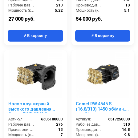
Рабочее давление (бар):
210
Производительность (л/мин):
13
Мощность (кВт):
5.22
Мощность (кВт):
5.1
Обороты двигателя (об/мин):
3400
Обороты двигателя (об/мин):
1450
27 000 руб.
54 000 руб.
⚡ В корзину
⚡ В корзину
Насос плунжерный
Comet RW 4545 S
высокого давления
(16,8/310) 1450 об/мин.
Comet ZWD 3540 G
вал 24мм
(13/276) 3400 об/мин.Ø
Артикул:
6305100000
Артикул:
6517250000
1”п.в.
Рабочее давление (бар):
276
Рабочее давление (бар):
310
Производительность (л/мин):
13
Производительность (л/мин):
16.8
Мощность (кВт):
7
Мощность (кВт):
9.8