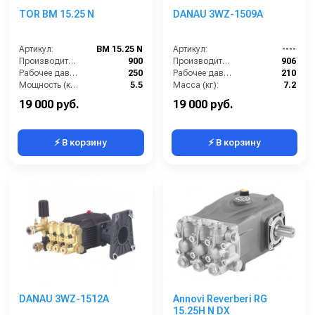
TOR BM 15.25 N
DANAU 3WZ-1509A
Артикул:
BM 15.25 N
Артикул:
----
Производительность (л/ч):
900
Производительность (л/ч):
906
Рабочее давление (бар):
250
Рабочее давление (бар):
210
Мощность (кВт):
5.5
Масса (кг):
7.2
Масса (кг):
7.5
Обороты двигателя (об/мин):
3400
19 000 руб.
19 000 руб.
⚡ В корзину
⚡ В корзину
DANAU 3WZ-1512A
Annovi Reverberi RG
15.25H N DX