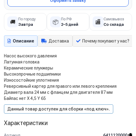
Оформить заявку
По городу
По РФ
Самовывоз
🚚
📦
🏬
Завтра
2–5 дней
Со склада
Описание
Доставка
Почему покупают у нас?
Насос высокого давления
Латунная головка
Керамические плунжеры
Высокопрочные подшипники
Износостойкие уплотнения
Реверсивный картер для правого или левого крепления
Диаметр вала 24 мм с фланцем для двигателя 87 мм
Байпас нет X 4,5 Y 65
Данный товар доступен для сборки «под ключ».
Характеристики
Артикул
6411120000