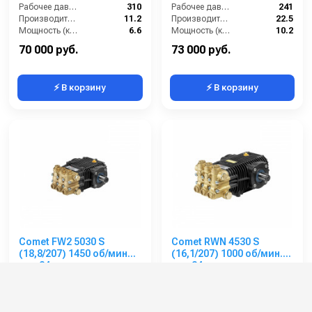
Рабочее давление (бар):
310
Рабочее давление (бар):
241
Производительность (л/мин):
11.2
Производительность (л/мин):
22.5
Мощность (кВт):
6.6
Мощность (кВт):
10.2
Обороты двигателя (об/мин):
1450
Обороты двигателя (об/мин):
1750
70 000 руб.
73 000 руб.
⚡ В корзину
⚡ В корзину
Comet FW2 5030 S
Comet RWN 4530 S
(18,8/207) 1450 об/мин
(16,1/207) 1000 об/мин.
вал 24мм
вал 24мм
Артикул:
6410030000
Артикул:
6519030000
Рабочее давление (бар):
207
Производительность (л/мин):
16.1
Производительность (л/мин):
18.8
Рабочее давление (бар):
207