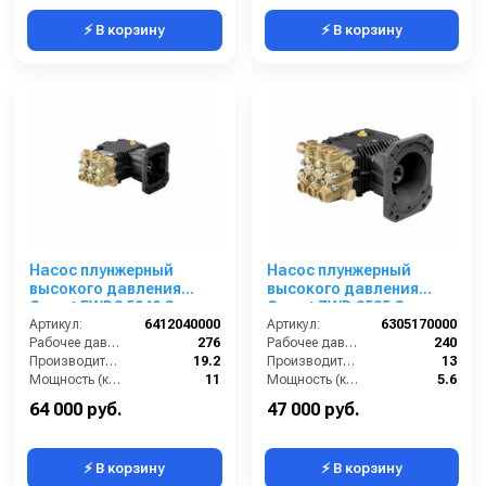
⚡ В корзину
⚡ В корзину
Насос плунжерный
Насос плунжерный
высокого давления
высокого давления
Comet FWD2 5040 G
Comet ZWD 3535 G
(19,2/276) 3400 об/мин.Ø
Артикул:
6412040000
(13/240) 3400 об/мин.Ø
Артикул:
6305170000
1”п.в.
Рабочее давление (бар):
276
1”п.в.
Рабочее давление (бар):
240
Производительность (л/мин):
19.2
Производительность (л/мин):
13
Мощность (кВт):
11
Мощность (кВт):
5.6
Обороты двигателя (об/мин):
3400
Обороты двигателя (об/мин):
3400
64 000 руб.
47 000 руб.
⚡ В корзину
⚡ В корзину