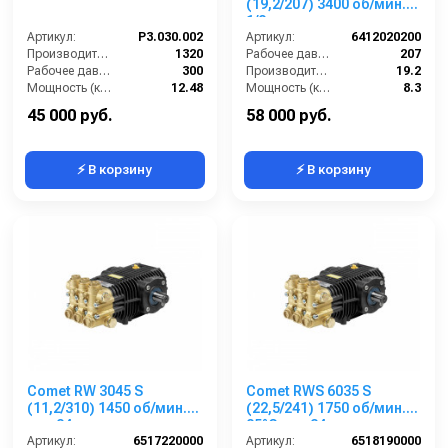
(19,2/207) 3400 об/мин.1”
1/8 п.в.
Артикул:
P3.030.002
Артикул:
6412020200
Производительность (л/ч):
1320
Рабочее давление (бар):
207
Рабочее давление (бар):
300
Производительность (л/мин):
19.2
Мощность (кВт):
12.48
Мощность (кВт):
8.3
Масса (кг):
12.4
Обороты двигателя (об/мин):
3400
45 000 руб.
58 000 руб.
⚡ В корзину
⚡ В корзину
Comet RW 3045 S
Comet RWS 6035 S
(11,2/310) 1450 об/мин.
(22,5/241) 1750 об/мин.
вал 24мм
85°C вал 24мм
Артикул:
6517220000
Артикул:
6518190000