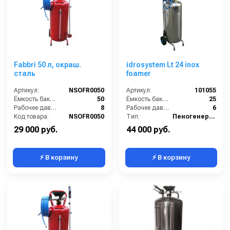
Fabbri 50 л, окраш.
idrosystem Lt 24 inox
сталь
foamer
Артикул:
NSOFR0050
Артикул:
101055
Ёмкость бака (л):
50
Ёмкость бака (л):
25
Рабочее давление (бар):
8
Рабочее давление (бар):
6
Код товара:
NSOFR0050
Тип:
Пеногенератор
29 000 руб.
44 000 руб.
⚡ В корзину
⚡ В корзину