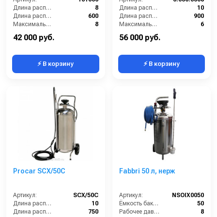
Длина распылительного шланга (м):
8
Длина распылительного шланга (м):
10
Длина распылителя (мм):
600
Длина распылителя (мм):
900
Максимальное давление на выходе (бар):
8
Максимальное давление на выходе (бар):
6
Объём бака / ресивера (л):
50
Объём бака / ресивера (л):
50
42 000 руб.
56 000 руб.
⚡ В корзину
⚡ В корзину
Procar SCX/50C
Fabbri 50 л, нерж
Артикул:
SCX/50C
Артикул:
NSOIX0050
Длина распылительного шланга (м):
10
Ёмкость бака (л):
50
Длина распылителя (мм):
750
Рабочее давление (бар):
8