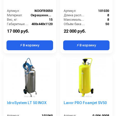
Артикул:
NОOFR0050
Артикул:
101030
Материал:
Окрашенная сталь
Длина распылительного шланга (м):
8
Вес, кг:
15
Максимальное давление на выходе (бар):
8
Габаритные размеры, мм:
400x440x1120
Объём бака / ресивера (л):
50
Объём, л:
50
Габариты (ДхШхВ):
400х400х1040
17 000 руб.
22 000 руб.
⚡ В корзину
⚡ В корзину
IdroSystem LT 50 INOX
Lavor PRO Foamjet SV50
Артикул:
101060
Артикул:
0.006.0008