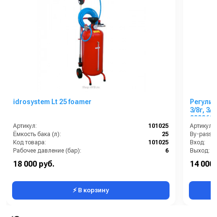
idrosystem Lt 25 foamer
Регулир
3/8г, 3/
2002615
Артикул:
101025
Артикул:
Ёмкость бака (л):
25
By-pass:
Код товара:
101025
Вход:
Рабочее давление (бар):
6
Выход:
Материал
18 000 руб.
14 000 
⚡ В корзину