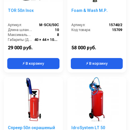
TOR 50л Inox
Foam & Wash М.Р.
Артикул:
М-SCX/50C
Артикул:
15740/2
Длина шланга (м):
10
Код товара:
15709
Максимальное давление (бар):
8
Габариты (ДхШхВ):
40 × 44 × 107 см
Бренд:
TOR
29 000 руб.
58 000 руб.
⚡ В корзину
⚡ В корзину
Спреер 50л окрашеный
IdroSystem LT 50