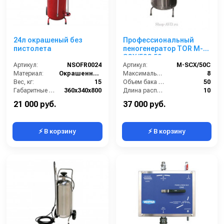
24л окрашеный без
Профессиональный
пистолета
пеногенератор TOR M-
SCX/50C 50 л
Артикул:
NSOFR0024
(нержавеюшая сталь)
Артикул:
М-SCX/50C
Материал:
Окрашенная сталь
Максимальное давление (бар):
8
Вес, кг:
15
Объем бака (л):
50
Габаритные размеры, мм:
360x340x800
Длина распылительного шланга (м):
10
Объём, л:
24
Длина распылителя (мм):
700
21 000 руб.
37 000 руб.
⚡ В корзину
⚡ В корзину