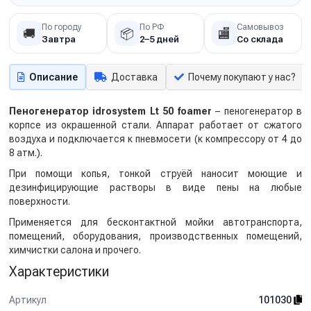
По городу
По РФ
Самовывоз
🚚
📦
🏬
Завтра
2–5 дней
Со склада
Описание
Доставка
Почему покупают у нас?
Пеногенератор idrosystem Lt 50 foamer
– пеногенератор в
корпсе из окрашенной стали. Аппарат работает от сжатого
воздуха и подключается к пневмосети (к компрессору от 4 до
8 атм.).
При помощи копья, тонкой струёй наносит моющие и
дезинфицирующие растворы в виде пены на любые
поверхности.
Применяется для бесконтактной мойки автотранспорта,
помещений, оборудования, производственных помещений,
химчистки салона и прочего.
Характеристики
Артикул
101030