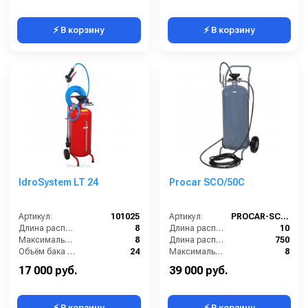
⚡ В корзину
⚡ В корзину
IdroSystem LT 24
Procar SCO/50C
Артикул:
101025
Артикул:
PROCAR-SCO50C
Длина распылительного шланга (м):
8
Длина распылительного шланга (м):
10
Максимальное давление на выходе (бар):
8
Длина распылителя (мм):
750
Объём бака / ресивера (л):
24
Максимальное давление на выходе (бар):
8
Габариты (ДхШхВ):
340х340х780
Объём бака / ресивера (л):
50
17 000 руб.
39 000 руб.
⚡ В корзину
⚡ В корзину