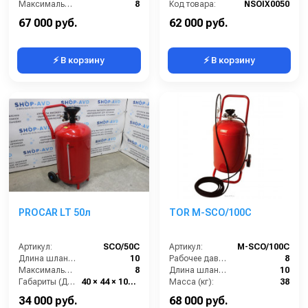
Максимальное давление на выходе (бар):
8
Код товара:
NSOIX0050
Объём бака / ресивера (л):
50
67 000 руб.
62 000 руб.
⚡ В корзину
⚡ В корзину
PROCAR LT 50л
TOR М-SCO/100C
Артикул:
SCO/50C
Артикул:
М-SCO/100C
Длина шланга (м):
10
Рабочее давление (бар):
8
Максимальное давление (бар):
8
Длина шланга (м):
10
Габариты (ДхШхВ):
40 × 44 × 107 см
Масса (кг):
38
Бренд:
PROCAR
Габариты:
700х570х1100 мм
34 000 руб.
68 000 руб.