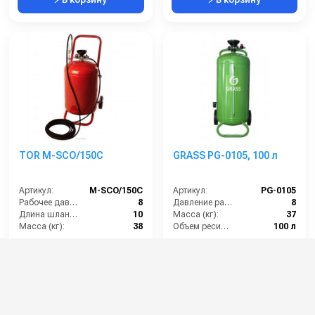
TOR M-SCO/150C
GRASS PG-0105, 100 л
Артикул:
М-SCO/150C
Артикул:
PG-0105
Рабочее давление (бар):
8
Давление разбрызгивания (бар):
8
Длина шланга (м):
10
Масса (кг):
37
Масса (кг):
38
Объем ресивера:
100 л
Габариты:
700х570х1100 мм
Производитель:
GRASS
32 000 руб.
31 000 руб.
⚡ В корзину
⚡ В корзину