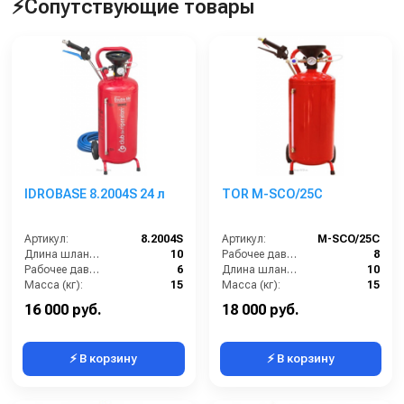
⚡Сопутствующие товары
IDROBASE 8.2004S 24 л
TOR M-SCO/25C
Артикул:
8.2004S
Артикул:
M-SCO/25C
Длина шланга (м):
10
Рабочее давление (бар):
8
Рабочее давление (бар):
6
Длина шланга (м):
10
Масса (кг):
15
Масса (кг):
15
Габариты:
360х340х800 мм
Габариты:
360х340х800 мм
16 000 руб.
18 000 руб.
⚡ В корзину
⚡ В корзину