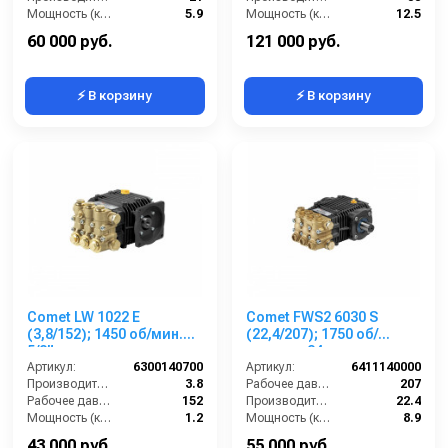
Мощность (кВт):
5.9
Мощность (кВт):
12.5
Обороты двигателя (об/мин):
1450
Обороты двигателя (об/мин):
1450
60 000 руб.
121 000 руб.
⚡ В корзину
⚡ В корзину
Comet LW 1022 E
Comet FWS2 6030 S
(3,8/152); 1450 об/мин.
(22,4/207); 1750 об/
5/8” п.в.
мин.вал 24мм
Артикул:
6300140700
Артикул:
6411140000
Производительность (л/мин):
3.8
Рабочее давление (бар):
207
Рабочее давление (бар):
152
Производительность (л/мин):
22.4
Мощность (кВт):
1.2
Мощность (кВт):
8.9
Обороты двигателя (об/мин):
1450
Обороты двигателя (об/мин):
1750
43 000 руб.
55 000 руб.