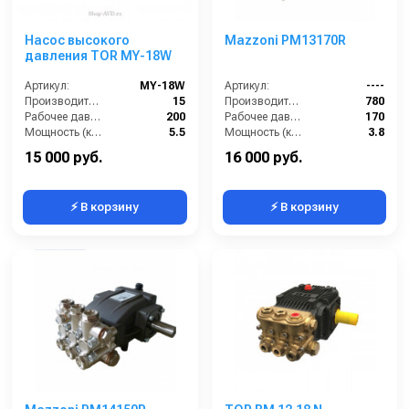
Насос высокого
Mazzoni PM13170R
давления TOR MY-18W
Артикул:
MY-18W
Артикул:
----
Производительность (л/мин):
15
Производительность (л/ч):
780
Рабочее давление (бар):
200
Рабочее давление (бар):
170
Мощность (кВт):
5.5
Мощность (кВт):
3.8
Масса (кг):
10
Масса (кг):
7.2
15 000 руб.
16 000 руб.
⚡ В корзину
⚡ В корзину