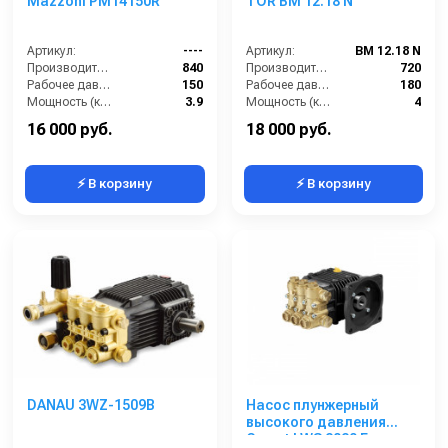
Mazzoni PM14150R
TOR BM 12.18 N
Артикул:
----
Артикул:
BM 12.18 N
Производительность (л/ч):
840
Производительность (л/ч):
720
Рабочее давление (бар):
150
Рабочее давление (бар):
180
Мощность (кВт):
3.9
Мощность (кВт):
4
Масса (кг):
7.2
Электропитание (В):
380
16 000 руб.
18 000 руб.
⚡ В корзину
⚡ В корзину
DANAU 3WZ-1509B
Насос плунжерный
высокого давления
Comet LWS 2020 E