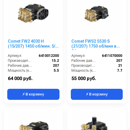
Comet FW2 4030 H
Comet FWS2 5530 S
(15/207) 1450 об/мин. 5/8
(21/207) 1750 об/мин вал
п.в. под гидромотор
24мм
Артикул:
6410012200
Артикул:
6411070000
Производительность (л/мин):
15.2
Рабочее давление (бар):
207
Рабочее давление (бар):
207
Производительность (л/мин):
21
Мощность (кВт):
5.5
Мощность (кВт):
7.7
Обороты двигателя (об/мин):
1450
Обороты двигателя (об/мин):
1750
64 000 руб.
55 000 руб.
⚡ В корзину
⚡ В корзину