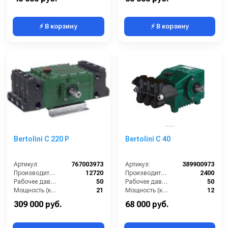
⚡ В корзину
⚡ В корзину
Bertolini С 220 Р
Bertolini С 40
Артикул:
767003973
Артикул:
389900973
Производительность (л/ч):
12720
Производительность (л/ч):
2400
Рабочее давление (бар):
50
Рабочее давление (бар):
50
Мощность (кВт):
21
Мощность (кВт):
12
Масса (кг):
39
Масса (кг):
12
309 000 руб.
68 000 руб.