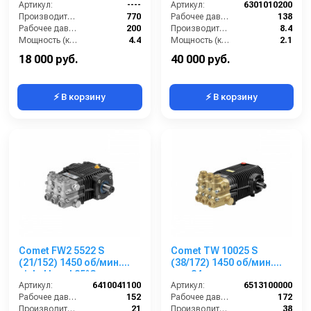
Артикул:
----
(8,4/138) 1750 об/мин ø
Артикул:
6301010200
Производительность (л/ч):
770
5/8” п.в.
Рабочее давление (бар):
138
Рабочее давление (бар):
200
Производительность (л/мин):
8.4
Мощность (кВт):
4.4
Мощность (кВт):
2.1
Масса (кг):
7.2
Обороты двигателя (об/мин):
1750
18 000 руб.
40 000 руб.
⚡ В корзину
⚡ В корзину
Comet FW2 5522 S
Comet TW 10025 S
(21/152) 1450 об/мин.
(38/172) 1450 об/мин.
nickel head 85°C вал
вал 24мм
24мм
Артикул:
6410041100
Артикул:
6513100000
Рабочее давление (бар):
152
Рабочее давление (бар):
172
Производительность (л/мин):
21
Производительность (л/мин):
38