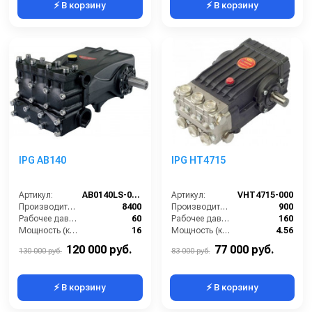
⚡ В корзину
⚡ В корзину
IPG AB140
IPG HT4715
Артикул:
AB0140LS-000
Артикул:
VHT4715-000
Производительность (л/ч):
8400
Производительность (л/ч):
900
Рабочее давление (бар):
60
Рабочее давление (бар):
160
Мощность (кВт):
16
Мощность (кВт):
4.56
Обороты двигателя (об/мин):
650
Обороты двигателя (об/мин):
1450
120 000 руб.
77 000 руб.
130 000 руб.
83 000 руб.
⚡ В корзину
⚡ В корзину