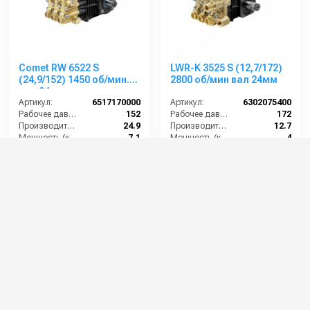
Comet RW 6522 S
LWR-K 3525 S (12,7/172)
(24,9/152) 1450 об/мин.
2800 об/мин вал 24мм
вал 24мм
Артикул:
6517170000
Артикул:
6302075400
Рабочее давление (бар):
152
Рабочее давление (бар):
172
Производительность (л/мин):
24.9
Производительность (л/мин):
12.7
Мощность (кВт):
7.1
Мощность (кВт):
4
Обороты двигателя (об/мин):
1450
Обороты двигателя (об/мин):
2800
69 000 руб.
47 000 руб.
⚡ В корзину
⚡ В корзину