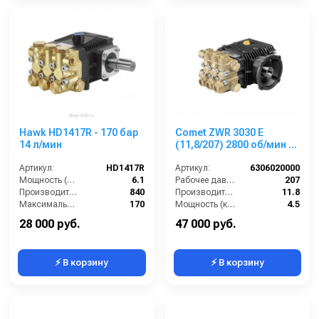
Hawk HD1417R - 170 бар
Comet ZWR 3030 E
14 л/мин
(11,8/207) 2800 об/мин 28
мм п.в.
Артикул:
HD1417R
Артикул:
6306020000
Мощность (л/с):
6.1
Рабочее давление (бар):
207
Производительность (л/ч):
840
Производительность (л/мин):
11.8
Максимальное давление воды (бар):
170
Мощность (кВт):
4.5
Объём заливаемого масла (л):
0.4
Обороты двигателя (об/мин):
2800
28 000 руб.
47 000 руб.
⚡ В корзину
⚡ В корзину