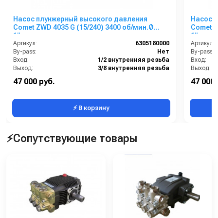
Насос плунжерный высокого давления
Насос 
Comet ZWD 4035 G (15/240) 3400 об/мин.Ø
Comet Z
1”п.в.
1”п.в.
Артикул:
6305180000
Артикул:
By-pass:
Нет
By-pass:
Вход:
1/2 внутренняя резьба
Вход:
Выход:
3/8 внутренняя резьба
Выход:
Материал:
Латунь
Материал
47 000 руб.
47 000 
Производительность (л/мин):
15
⚡ В корзину
⚡Сопутствующие товары