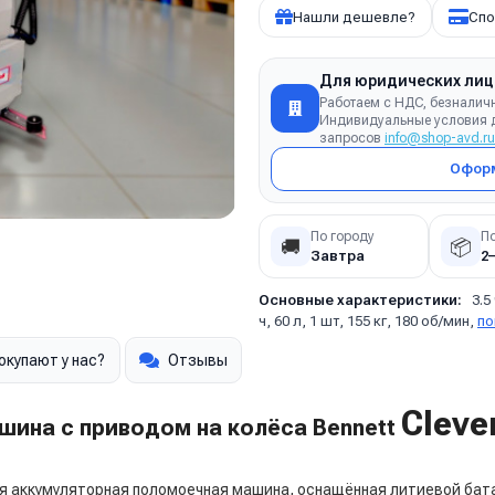
Нашли дешевле?
Спо
Для юридических лиц
Работаем с НДС, безналич
Индивидуальные условия д
запросов
info@shop-avd.ru
Оформ
По городу
П
🚚
📦
Завтра
2
Основные характеристики:
3.5
ч, 60 л, 1 шт, 155 кг, 180 об/мин,
по
окупают у нас?
Отзывы
Cleve
шина с приводом на колёса Bennett
 аккумуляторная поломоечная машина, оснащённая литиевой батар