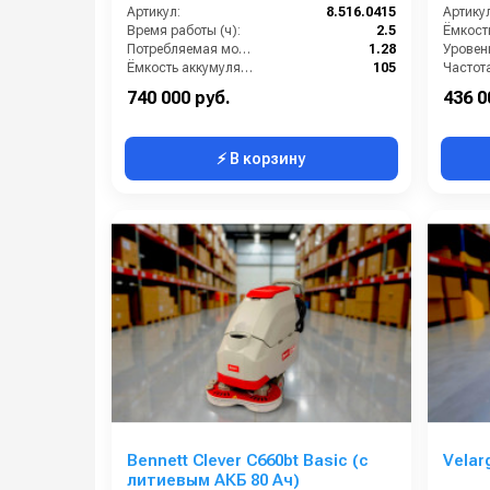
Артикул:
8.516.0415
Артикул
Время работы (ч):
2.5
Потребляемая мощность (кВт):
1.28
Уровен
Ёмкость аккумуляторов (Ач):
105
Бак для грязной воды (л):
95
Масса (
740 000 руб.
436 0
⚡ В корзину
Bennett Clever C660bt Basic (с
Velar
литиевым АКБ 80 Ач)