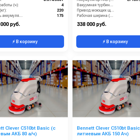
аботы (ч):
4
Вакуумная турбина (Вт):
кг):
220
Привод моющих щеток (Вт):
Ёмкость аккумуляторов (Ач):
175
Рабочая ширина (мм):
Бак для грязной воды (л):
155
 000 руб.
338 000 руб.
⚡ В корзину
⚡ В корзину
tt Clever C510bt Basic (с
Bennett Clever C510bt Basic
вым АКБ 80 а/ч)
литиевым АКБ 150 Ач)