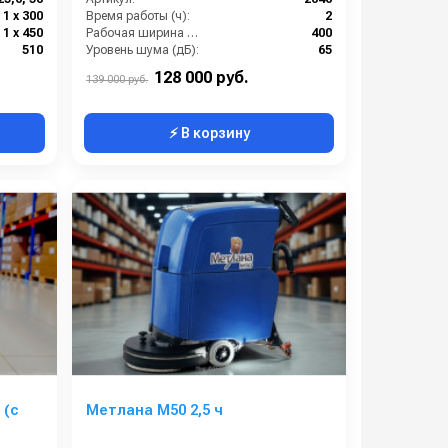
1 х 300
Время работы (ч):
2
1 х 450
Рабочая ширина щеток (мм):
400
510
Уровень шума (дБ):
65
Производительность по площади (м2/ч):
1700
128 000 руб.
139 000 руб.
⚡ В корзину
 (с
Метлана M50 2,5 ч