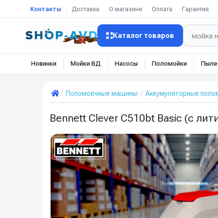
Контакты
Доставка
О магазине
Оплата
Гарантия
Каталог товаров
Новинки
Мойки ВД
Насосы
Поломойки
Пыле
Поломоечные машины
Аккумуляторные пол
Bennett Clever C510bt Basic (с ли