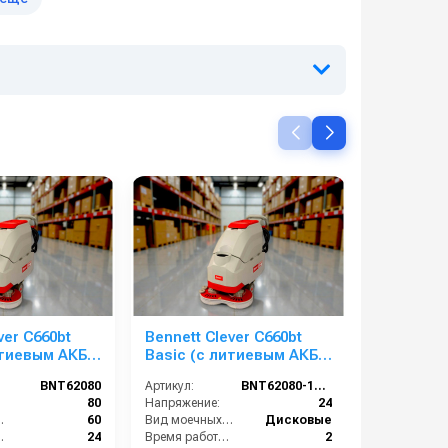
ver C660bt
Bennett Clever C660bt
Bertolini
итиевым АКБ
Basic (с литиевым АКБ
редукто
100 Ач)
BNT62080
Артикул:
BNT62080-100li
Артикул:
80
Напряжение:
24
й воды, л:
60
Вид моечных щеток:
Дисковые
 (В):
24
Время работы от аккумуляторов (ч):
2