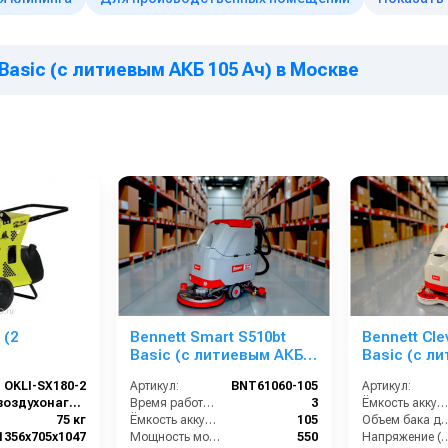
 Basic (с литиевым АКБ 105 Ач) в Москве
 (2
Bennett Smart S510bt
Bennett Cle
Basic (с литиевым АКБ
Basic (с л
105 Ач)
80 Ач)
OKLI-SX180-2
Артикул:
BNT61060-105
Артикул:
воздухонагреватель
Время работы (ч):
3
Ёмкость аккумулятора (Ач):
75 кг
Ёмкость аккумулятора (Ач):
105
Объем бака для чисто
1356x705x1047
Мощность мотора щеток:
550
Напряжение