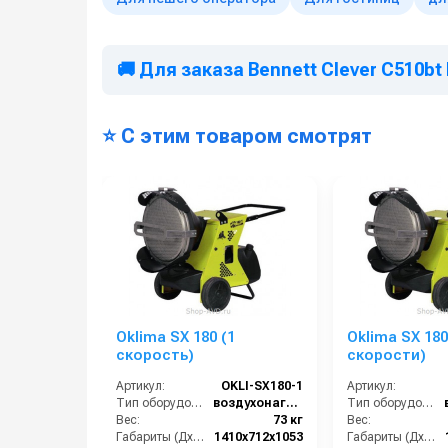
🚚 Для заказа Bennett Clever C510bt
⭐ С этим товаром смотрят
Oklima SX 180 (1
Oklima SX 180
скорость)
скорости)
Артикул:
OKLI-SX180-1
Артикул:
Тип оборудования:
воздухонагреватель
Тип оборудования:
Вес:
73 кг
Вес:
Габариты (ДхШхВ):
1410х712х1053
Габариты (ДхШхВ):