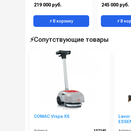
Гарантия:
12 месяцев
Гарантия:
219 000 руб.
245 000 руб.
⚡ В корзину
⚡ В ко
⚡Сопутствующие товары
COMAC Vispa XS
Lavor
ESSEN
емкос
Артикул:
107240
Артикул