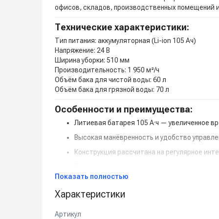
офисов, складов, производственных помещений и
Технические характеристики:
Тип питания:
аккумуляторная (Li-ion 105 Ач)
Напряжение:
24 В
Ширина уборки:
510 мм
Производительность:
1 950 м²/ч
Объём бака для чистой воды:
60 л
Объём бака для грязной воды:
70 л
Особенности и преимущества:
Литиевая батарея 105 А·ч — увеличенное в
Высокая манёвренность и удобство управле
Конструкция рассчитана на регулярное инт
Подходит для разных типов напольных пок
Показать полностью
Для детальной консультации и подбора обо
Характеристики
Артикул