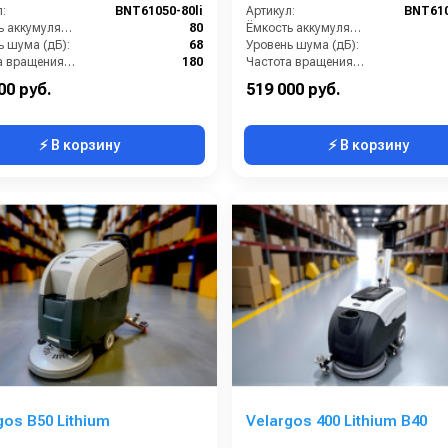
:
BNT61050-80li
Артикул:
BNT610
Ёмкость аккумуляторов (Ач):
80
Ёмкость аккумуляторов (Ач):
ь шума (дБ):
68
Уровень шума (дБ):
Частота вращения щетки (об/мин):
180
Частота вращения щетки (об/мин):
кг):
155
Масса (кг):
00 руб.
519 000 руб.
⚡ В корзину
⚡ В корзину
gos B50 Lithium
Velargos 400 Lithium B40