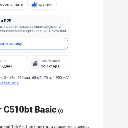
собы оплаты
Гарантия
 и B2B
ный расчёт, закрывающие документы.
ля компаний и организаций. Почта для
ить заявку
о РФ
Самовывоз
🏬
–5 дней
Со склада
 ч, 0.4 кВт, 510 мм, 68 дБ, 70 л, 1 950 м2/
казать все
r C510bt Basic
(с
еей 105 А·ч. Подходит для уборки магазинов,