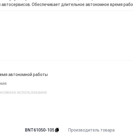
 автосервисов. Обеспечивает длительное автономное время рабо
ремя автономной работы
ния
енсивное использование
рытий
рудования обращайтесь к нашим менеджерам.
Производитель товара
BNT61050-105