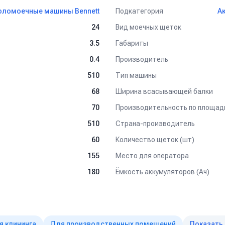
Подкатегория
оломоечные машины Bennett
А
Вид моечных щеток
24
Габариты
3.5
Производитель
0.4
Тип машины
510
Ширина всасывающей балки
68
Производительность по площади
70
Страна-производитель
510
Количество щеток (шт)
60
Место для оператора
155
Ёмкость аккумуляторов (Ач)
180
я клининга
Для производственных помещений
Показать