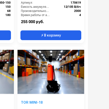
50-150
Артикул:
170619
150
Ёмкость аккумуляторов (Ач):
12/105 В/Ач
68
Производительность по площади (м2/ч):
2000
180
Время работы от аккумуляторов (ч):
4
155
Частота вращения щетки (об/мин):
140
255 000 руб.
⚡ В корзину
TOR MINI-18