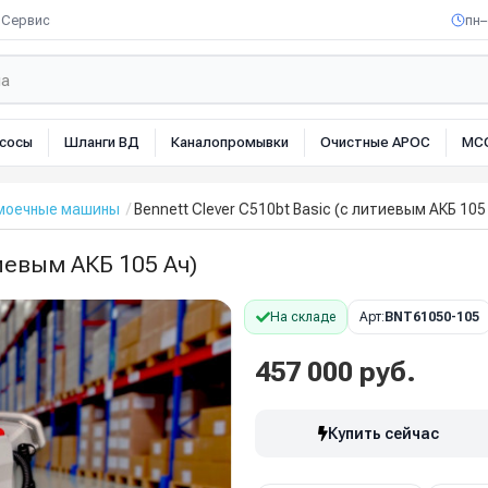
Сервис
пн–
сосы
Шланги ВД
Каналопромывки
Очистные АРОС
МС
омоечные машины
Bennett Clever C510bt Basic (с литиевым АКБ 105
тиевым АКБ 105 Ач)
На складе
Арт:
BNT61050-105
457 000 руб.
Купить сейчас