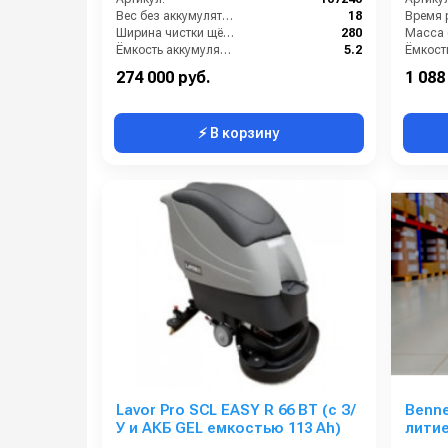
Вес без аккумуляторов (кг):
18
Время р
Ширина чистки щёток (мм):
280
Масса (
Ёмкость аккумуляторов (Ач):
5.2
Давление прижима щетки (г/см2):
10 кг
274 000 руб.
1 088
⚡ В корзину
Lavor Pro SCL EASY R 66 BT (с З/
Benne
У и АКБ GEL емкостью 113 Ah)
литие