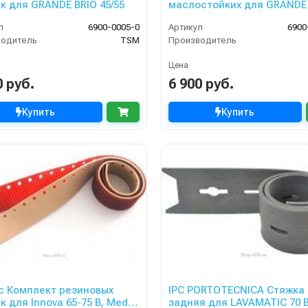
к для GRANDE BRIO 45/55
маслостойких для GRANDE
45/55, RIDE ON
л
6900-0005-0
Артикул
6900
водитель
TSM
Производитель
Цена
0 руб.
6 900 руб.
Купить
Купить
 Комплект резиновых
IPC PORTOTECNICA Стяжка
к для Innova 65-75 B, Media
задняя для LAVAMATIC 70 B