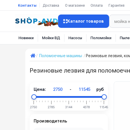
Контакты
Доставка
О магазине
Оплата
Гарантия
Каталог товаров
Новинки
Мойки ВД
Насосы
Поломойки
Пыле
Поломоечные машины
Резиновые лезвия, ко
Резиновые лезвия для поломоеч
Цена:
2750
-
11545
руб
2750
2785
3144
4378
11545
Производитель