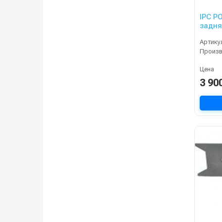
IPC P
задня
Артику
Произ
Цена
3 90