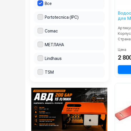
Все
Водос
Portotecnica (IPC)
для М
Артику
Comac
Корпус
Страна
МЕТЛАНА
Цена
2 80
Lindhaus
TSM