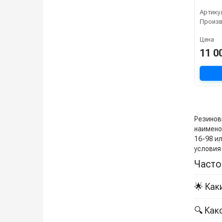
60-65-
Артику
Simpl
Произ
Цена
11 0
Резиновы
наименов
16-98 и
условия
Часто
🌟 Как
🔍 Ка