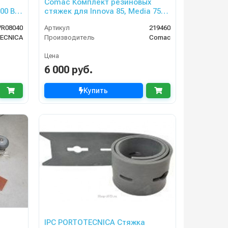
Comac Комплект резиновых
00 BT
стяжек для Innova 85, Media 75
BT, Tripla 75B
R08040
Артикул
219460
ECNICA
Производитель
Comac
Цена
6 000 руб.
Купить
IPC PORTOTECNICA Стяжка