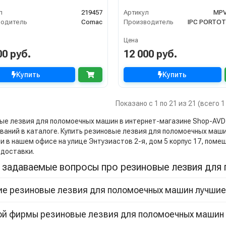
75 BST-BT, Tripla 65B-75B,
л
219457
Артикул
MPV
a 65 BT
водитель
Comac
Производитель
IPC PORTOT
Цена
00 руб.
12 000 руб.
Купить
Купить
Показано с 1 по 21 из 21 (всего 
е лезвия для поломоечных машин в интернет-магазине Shop-AVD по ц
аний в каталоге. Купить резиновые лезвия для поломоечных машин o
ли в нашем офисе на улице Энтузиастов 2-я, дом 5 корпус 17, пом
 доставки.
 задаваемые вопросы про резиновые лезвия для
ие резиновые лезвия для поломоечных машин лучшие 
кой фирмы резиновые лезвия для поломоечных машин