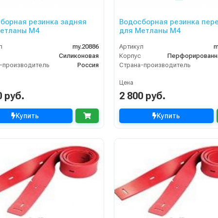
борная резинка задняя
Водосборная резинка пер
етланы М4
для Метланы М4
л
my.20886
Артикул
m
Силиконовая
Корпус
-производитель
Россия
Страна-производитель
Цена
0 руб.
2 800 руб.
Купить
Купить