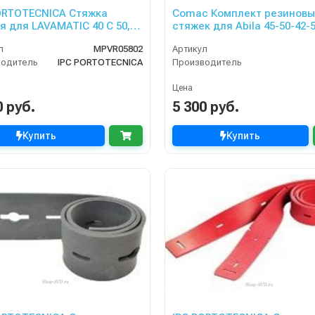
ORTOTECNICA Стяжка
Comac Комплект резиновы
я для LAVAMATIC 40 C 50, B
стяжек для Abila 45-50-42-5
BT-DS-CB, L 20 B-E
л
MPVR05802
Артикул
водитель
IPC PORTOTECNICA
Производитель
Цена
0 руб.
5 300 руб.
Купить
Купить