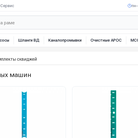
Сервис
пн–
сосы
Шланги ВД
Каналопромывки
Очистные АРОС
МС
мплекты сквиджей
ных машин