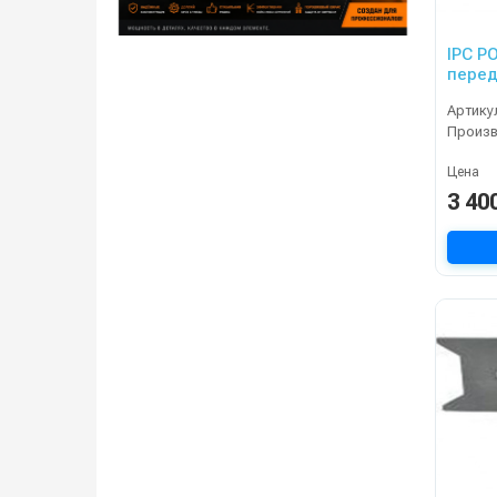
IPC P
перед
50. B
Артику
Произ
Цена
3 40