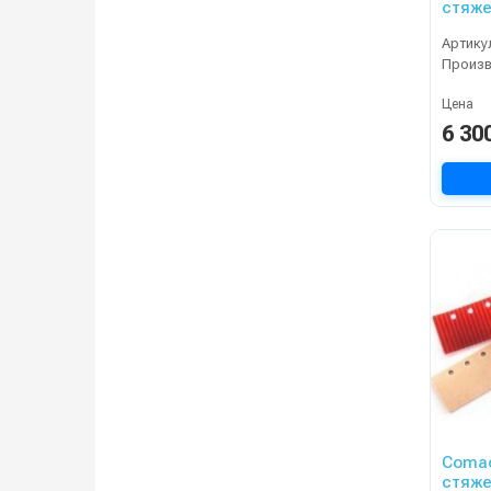
стяже
Артику
Произ
Цена
6 30
Comac
стяже