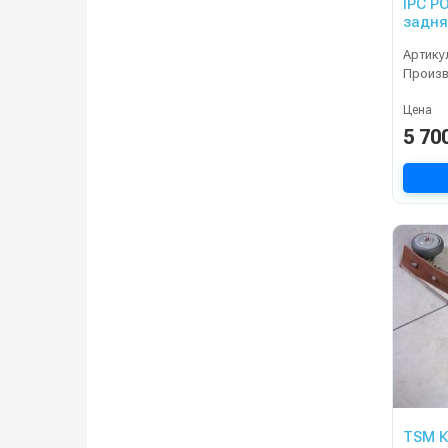
IPC P
задня
Артику
Произ
Цена
5 70
TSM К