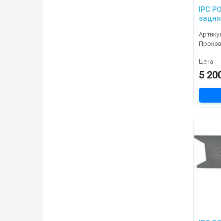
IPC P
задня
50
Артику
Произ
Цена
5 20