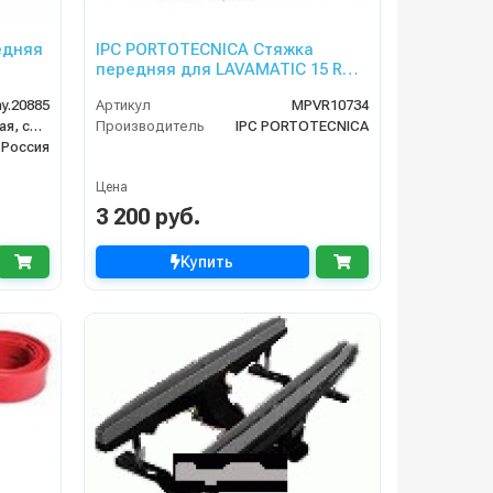
едняя
IPC PORTOTECNICA Стяжка
передняя для LAVAMATIC 15 R
Cable, Battery
y.20885
Артикул
MPVR10734
Перфорированная, силиконовая
Производитель
IPC PORTOTECNICA
Россия
Цена
3 200 руб.
Купить