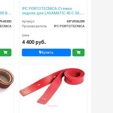
IPC PORTOTECNICA Стяжка
00 BT
задняя для LAVAMATIC 45 C 50. B
50, 80 BT 55 RIDER
R48380
Артикул
MPVR06288
ECNICA
Производитель
IPC PORTOTECNICA
Цена
4 400 руб.
Купить