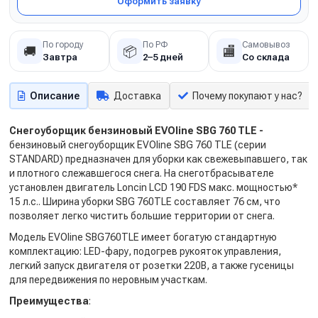
Оформить заявку
По городу
По РФ
Самовывоз
🚚
📦
🏬
Завтра
2–5 дней
Со склада
Описание
Доставка
Почему покупают у нас?
Снегоуборщик бензиновый EVOline SBG 760 TLE -
бензиновый снегоуборщик EVOline SBG 760 TLE (серии
STANDARD) предназначен для уборки как свежевыпавшего, так
и плотного слежавшегося снега. На снеготбрасывателе
установлен двигатель Loncin LCD 190 FDS макс. мощностью*
15 л.с.. Ширина уборки SBG 760TLE составляет 76 см, что
позволяет легко чистить большие территории от снега.
Модель EVOline SBG760TLE имеет богатую стандартную
комплектацию: LED-фару, подогрев рукояток управления,
легкий запуск двигателя от розетки 220В, а также гусеницы
для передвижения по неровным участкам.
Преимущества
: