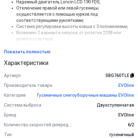
Надежный двигатель Loncin LCD 190 FDS;
Отключение правой или левой гусеницы
осуществляется с помощью курков под
соответствующими рукоятками;
Система регулировки высоты ковша с 3 положениями;
Возможно 2 варианта запуска: от розетки 220В или
ручного стартера;
Рукоятки управления имеют подогрев для работы в
суровых условиях;
Показать полностью
Яркая LED-фара для работы в сумерках или ночью;
Характеристики
6 скоростей вперед и 2 назад дают возможность
подстроить скорость передвижения под темп
Артикул
SBG760TLE
оператора;
Управление направлением выброса снега размещено на
Производитель товара
EVOline
панели оператора.
Категория
Гусеничные снегоуборочные машины EVOline
Области применения:
Система выброса
Двухступенчатая
Снегоуборщик предназначен для уборки как свежевыпавшего,
так и плотного слежавшегося снега.
Бренд
EVOline
Количество скоростей (вперед/назад)
6/2
Тип
гусеничный