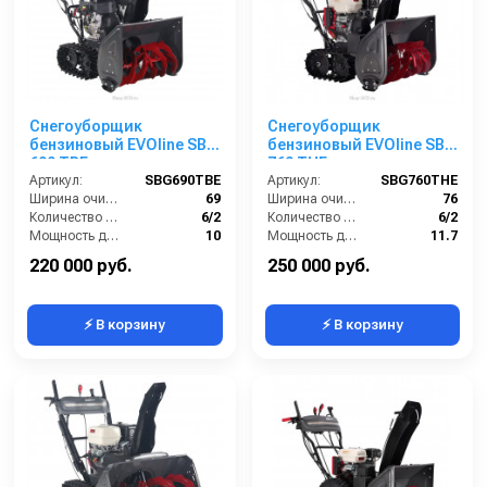
Снегоуборщик
Снегоуборщик
бензиновый EVOline SBG
бензиновый EVOline SBG
690 TBE
760 THE
Артикул:
SBG690TBE
Артикул:
SBG760THE
Ширина очистки (см):
69
Ширина очистки (см):
76
Количество скоростей (вперед/назад):
6/2
Количество скоростей (вперед/назад):
6/2
Мощность двигателя (лс):
10
Мощность двигателя (лс):
11.7
Мощность (кВт):
7.4
Мощность (кВт):
8.6
220 000 руб.
250 000 руб.
⚡ В корзину
⚡ В корзину