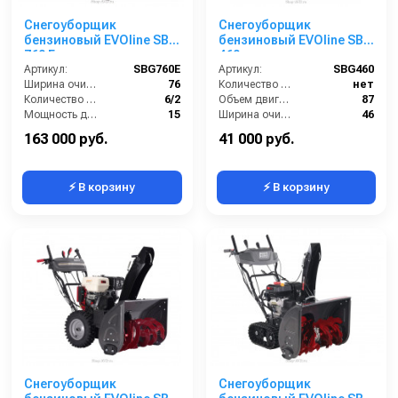
Снегоуборщик
Снегоуборщик
бензиновый EVOline SBG
бензиновый EVOline SBG
760 E
460
Артикул:
SBG760E
Артикул:
SBG460
Ширина очистки (см):
76
Количество скоростей (вперед/назад):
нет
Количество скоростей (вперед/назад):
6/2
Объем двигателя (см3):
87
Мощность двигателя (лс):
15
Ширина очистки (см):
46
Мощность (кВт):
11.1
Мощность двигателя (лс):
2.7
163 000 руб.
41 000 руб.
⚡ В корзину
⚡ В корзину
Снегоуборщик
Снегоуборщик