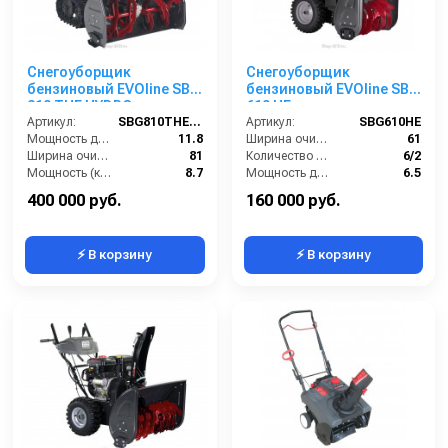
Снегоуборщик
Снегоуборщик
бензиновый EVOline SBG
бензиновый EVOline SBG
810 THE HYDRO
610 HE
Артикул:
SBG810THEHYDRO
Артикул:
SBG610HE
Мощность двигателя (лс):
11.8
Ширина очистки (см):
61
Ширина очистки (см):
81
Количество скоростей (вперед/назад):
6/2
Мощность (кВт):
8.7
Мощность двигателя (лс):
6.5
Система выброса:
Двухступенчатая
Мощность (кВт):
4.7
400 000 руб.
160 000 руб.
⚡ В корзину
⚡ В корзину