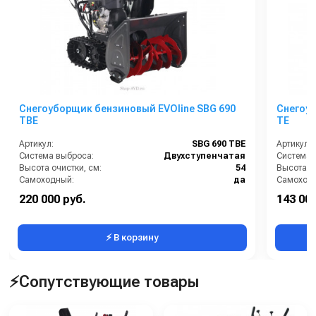
Снегоуборщик бензиновый EVOline SBG 690
Снегоуб
TBE
TE
Артикул:
SBG 690 TBE
Артикул:
Система выброса:
Двухступенчатая
Система 
Высота очистки, см:
54
Высота оч
Самоходный:
да
Самоход
Бренд:
EVOline
Бренд:
220 000 руб.
143 000
Количество скоростей (вперед/назад):
6/2
⚡ В корзину
⚡Сопутствующие товары