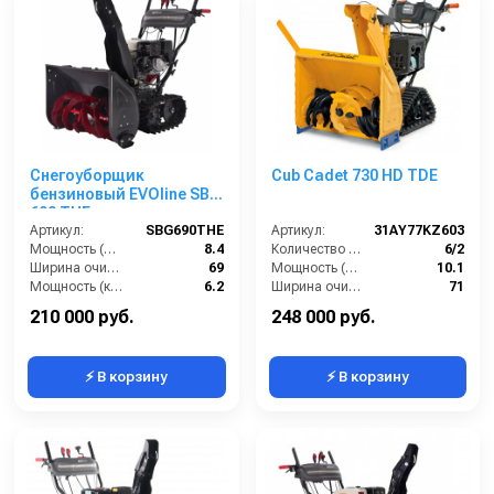
Снегоуборщик
Cub Cadet 730 HD TDE
бензиновый EVOline SBG
690 THE
Артикул:
SBG690THE
Артикул:
31AY77KZ603
Мощность (л.с.):
8.4
Количество скоростей (вперед/назад):
6/2
Ширина очистки (см):
69
Мощность (л/с):
10.1
Мощность (кВт):
6.2
Ширина очистки (см):
71
Система выброса:
Двухступенчатая
Мощность (кВт):
7.4
210 000 руб.
248 000 руб.
⚡ В корзину
⚡ В корзину