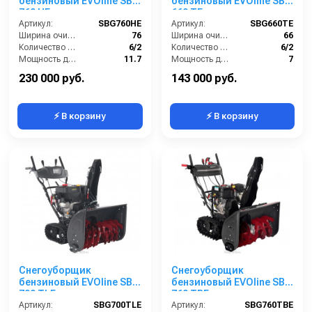
бензиновый EVOline SBG
бензиновый EVOline SBG
760 HE
660 TE
Артикул:
SBG760HE
Артикул:
SBG660TE
Ширина очистки (см):
76
Ширина очистки (см):
66
Количество скоростей (вперед/назад):
6/2
Количество скоростей (вперед/назад):
6/2
Мощность двигателя (лс):
11.7
Мощность двигателя (лс):
7
Мощность (кВт):
8.6
Мощность (кВт):
5.1
230 000 руб.
143 000 руб.
⚡ В корзину
⚡ В корзину
Снегоуборщик
Снегоуборщик
бензиновый EVOline SBG
бензиновый EVOline SBG
700 TLE
760 TBE
Артикул:
SBG700TLE
Артикул:
SBG760TBE