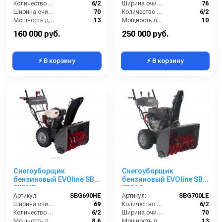
Количество скоростей (вперед/назад):
6/2
Ширина очистки (см):
76
Ширина очистки (см):
70
Количество скоростей (вперед/назад):
6/2
Мощность двигателя (лс):
13
Мощность двигателя (лс):
10
Мощность (кВт):
9.6
Мощность (кВт):
7.4
160 000 руб.
250 000 руб.
⚡ В корзину
⚡ В корзину
Снегоуборщик
Снегоуборщик
бензиновый EVOline SBG
бензиновый EVOline SBG
690 HE
700 LE
Артикул:
SBG690HE
Артикул:
SBG700LE
Ширина очистки (см):
69
Количество скоростей (вперед/назад):
6/2
Количество скоростей (вперед/назад):
6/2
Ширина очистки (см):
70
Мощность двигателя (лс):
8.6
Мощность двигателя (лс):
13