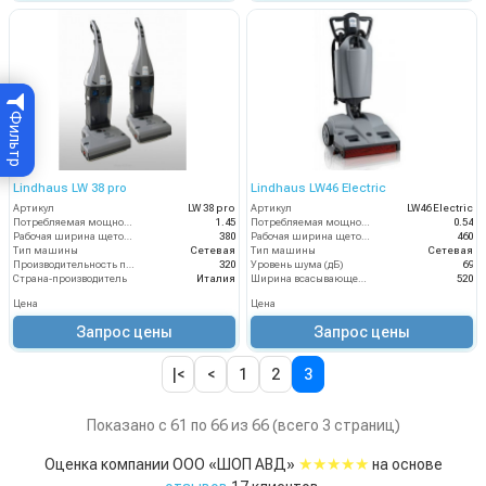
Фильтр
Lindhaus LW 38 pro
Lindhaus LW46 Electric
Артикул
LW 38 pro
Артикул
LW46 Electric
Потребляемая мощность (кВт)
1.45
Потребляемая мощность (кВт)
0.54
Рабочая ширина щеток (мм)
380
Рабочая ширина щеток (мм)
460
Тип машины
Сетевая
Тип машины
Сетевая
Производительность по площади (м2/ч)
320
Уровень шума (дБ)
69
Страна-производитель
Италия
Ширина всасывающей балки (мм)
520
Цена
Цена
Запрос цены
Запрос цены
|<
<
1
2
3
Показано с 61 по 66 из 66 (всего 3 страниц)
★★★★★
Оценка компании ООО «ШОП АВД»
на основе