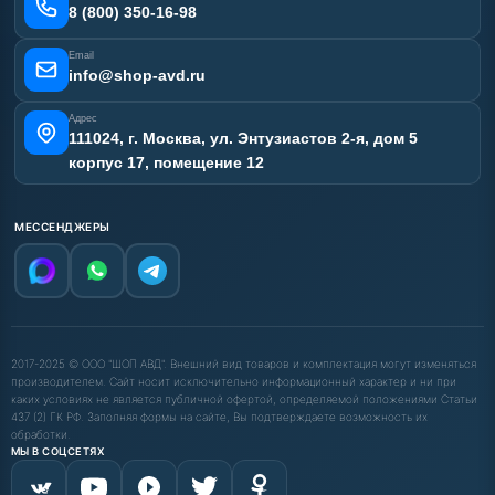
Наши работы
8 (800) 350-16-98
Отзывы наших клиентов
Email
Карта сайта
info@shop-avd.ru
Адрес
111024, г. Москва, ул. Энтузиастов 2-я, дом 5
корпус 17, помещение 12
МЕССЕНДЖЕРЫ
2017-2025 © ООО "ШОП АВД". Внешний вид товаров и комплектация могут изменяться
производителем. Сайт носит исключительно информационный характер и ни при
каких условиях не является публичной офертой, определяемой положениями Статьи
437 (2) ГК РФ. Заполняя формы на сайте, Вы подтверждаете возможность их
обработки.
МЫ В СОЦСЕТЯХ