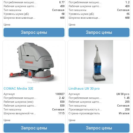
Потребляемая мощность (кВт)
0.77
Потребляемая мощность (кВт)
1.2
Рабочая ширина щеток (мм)
430
Рабочая ширина щеток (мм)
420
Тип машины
Сетевая
Тип машины
Сетевая
Уровень шума (дБ)
68
Уровень шума (дБ)
69
Ширина всасывающей балки (мм)
660
Ширина всасывающей балки (мм)
660
Цена
Цена
Запрос цены
Запрос цены
COMAC Media 32E
Lindhaus LW 30 pro
Артикул
100027
Артикул
LW 30 pro
Потребляемая мощность (кВт)
2.42
Потребляемая мощность (кВт)
1.45
Рабочая ширина (мм)
830
Рабочая ширина щеток (мм)
255
Рабочая ширина щеток (мм)
830
Тип машины
Сетевая
Тип машины
Сетевая
Производительность по площади (м2/ч)
250
Ширина вакуумной чистки (мм)
1115
Страна-производитель
Италия
Цена
Цена
Запрос цены
Запрос цены