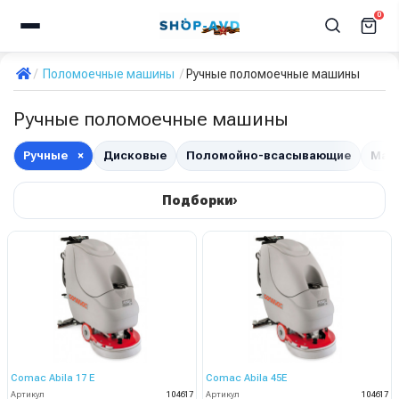
0
Поломоечные машины
Ручные поломоечные машины
Ручные поломоечные машины
Ручные
×
Дисковые
Поломойно-всасывающие
Мал
›
Подборки
Comac Abila 17 E
Comac Abila 45E
Артикул
104617
Артикул
104617