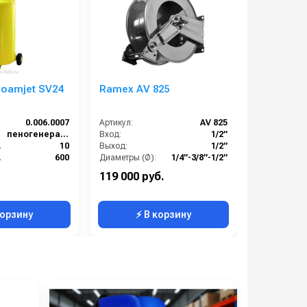
Foamjet SV24
Ramex AV 825
Генерато
ZONGSHEN
0.006.0007
Артикул:
AV 825
Артикул:
пеногенератор
Вход:
1/2”
 (м):
10
Выход:
1/2”
мм):
600
Диаметры (Ø):
1/4”-3/8”-1/2”
Розетки:
6
Длина шланга ВД (м):
25
Тип запуска
119 000 руб.
79 000 ру
окрашенный металл
Корпус:
Нержавеющая сталь
Вес, кг:
корзину
⚡ В корзину
⚡ 