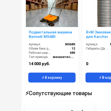
Подметальная машина
R+M Змеевик 
Bennett MS680
для Karcher
Артикул:
MS680
Артикул:
Объём бака для грязи (л):
12
Габариты (ДхШхВ):
Рабочая ширина (мм):
680
Тип привода:
механический
Производительность по площади (м2/ч):
2700
14 000 руб.
0
Страна-производитель:
Китай
⚡ В корзину
⚡ В ко
⚡Сопутствующие товары