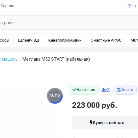
Сервис
пн–
сосы
Шланги ВД
Каналопромывки
Очистные АРОС
МС
е машины
Метлана М50 START (кабельная)
На складе
КП
Лизинг
AUTO
223 000 руб.
Купить сейчас