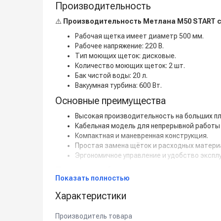
Производительность
⚠️
Производительность Метлана М50 START со
Рабочая щетка имеет диаметр 500 мм.
Рабочее напряжение: 220 В.
Тип моющих щеток: дисковые.
Количество моющих щеток: 2 шт.
Бак чистой воды: 20 л.
Вакуумная турбина: 600 Вт.
Основные преимущества
Высокая производительность на больших п
Кабельная модель для непрерывной работы 
Компактная и маневренная конструкция.
Простая замена щёток и расходных матери
Эргономичное управление и удобство экспл
Принцип работы
Показать полностью
Подключите машину к электросети.
Характеристики
Заполните бак чистой водой и моющим рас
Включите машину и выберите нужный режим
Щётки вращаются и очищают поверхность.
Производитель товара