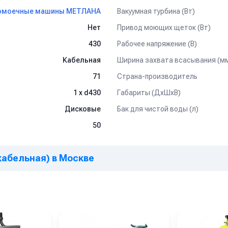
 отдельный бак.
Вакуумная турбина (Вт)
омоечные машины МЕТЛАНА
Привод моющих щеток (Вт)
Нет
Рабочее напряжение (В)
430
цеха.
Ширина захвата всасывания (м
Кабельная
еству.
Страна-производитель
71
Габариты (ДхШхВ)
1 х d430
.
жима работы.
Бак для чистой воды (л)
Дисковые
50
ользования.
кабельная) в Москве
сть.
льзованием.
годной цене с доставкой по России. Отзывы, характеристики и нал