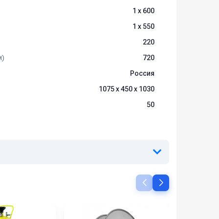
1 х 600
1 х 550
220
м)
720
Россия
1075 х 450 х 1030
50
ичие уточняйте у менеджеров.