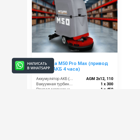
Метлана M50 Pro Max (привод
хода + АКБ 4 часа)
Аккумулятор АКБ (В/А·ч):
AGM 2х12, 110
Вакуумная турбина (Вт):
1 х 300
Привод моющих щеток (Вт):
1 х 450
Привод хода ( Вт):
150
422 000 руб.
⚡ В корзину