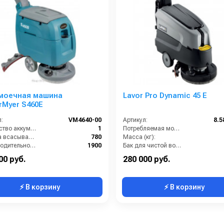
моечная машина
Lavor Pro Dynamic 45 E
rMyer S460E
:
VM4640-00
Артикул:
8.5
Количество аккумуляторов (шт):
1
Потребляемая мощность (кВт):
Ширина всасывающей балки (мм):
780
Масса (кг):
Производительность по площади (м2/ч):
1900
Бак для чистой воды (л):
ты (ДхШхВ):
1080х500х1075
Мощность мотора щетки (Вт):
00 руб.
280 000 руб.
⚡ В корзину
⚡ В корзину