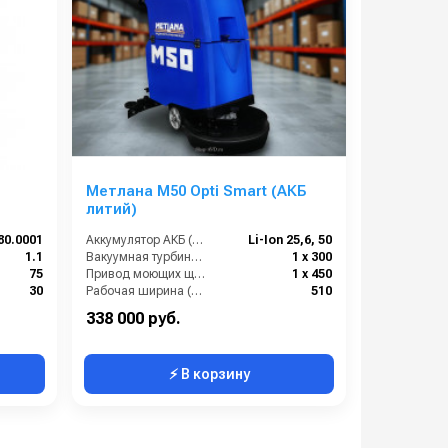
Метлана М50 Opti Smart (АКБ
литий)
80.0001
Аккумулятор АКБ (В/А·ч):
Li-Ion 25,6, 50
1.1
Вакуумная турбина (Вт):
1 х 300
75
Привод моющих щеток (Вт):
1 х 450
30
Рабочая ширина (мм):
510
400
338 000 руб.
⚡ В корзину