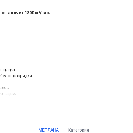
ставляет 1800 м²/час.
лощадях.
без подзарядки.
алов.
уатации.
твором.
 работы.
Категория
МЕТЛАНА