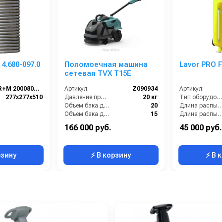
4.680-097.0
Поломоечная машина
Lavor PRO 
сетевая TVX T15E
R+M 200080522
Артикул:
Z090934
Артикул:
277x277x510
Давление прижима щеток:
20 кг
Тип оборудования:
Объем бака для грязной воды, л:
20
Длина распылительного шланга
Объем бака для чистой воды, л:
15
Длина распылителя (
Рабочая ширина (мм):
350
Максимальное давление на выходе (бар):
166 000 руб.
45 000 руб.
Тип машины:
Сетевая
Материал корпуса:
рзину
⚡ В корзину
⚡ В 