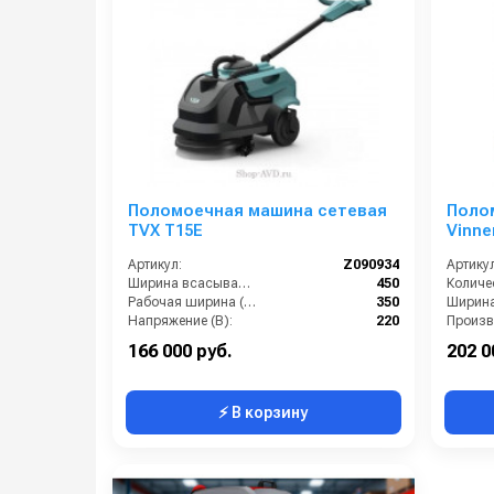
Поломоечная машина сетевая
Поло
TVX T15E
Vinne
Артикул:
Z090934
Артикул
Ширина всасывающей балки (мм):
450
Рабочая ширина (мм):
350
Напряжение (В):
220
Производительность системы вытяжки (м3/час):
1590
Габари
166 000 руб.
202 0
⚡ В корзину