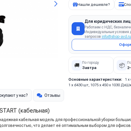
Нашли дешевле?
Спо
Для юридических лиц
Работаем с НДС, безналич
Индивидуальные условия д
запросов
info@shop-avd.ru
Оформ
По городу
П
🚚
📦
Завтра
2
Основные характеристики:
1 х
1 х d430 шт, 1075 х 450 х 1030 ДхШх
окупают у нас?
Отзывы
START (кабельная)
адежная кабельная модель для профессиональной уборки больши
долговечностью, что делает её оптимальным выбором для офисов