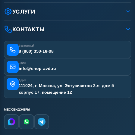
Как заказать?
Условия соглашения
Оплата
УСЛУГИ
Вакансии
Доставка
Услуги
Рассрочка
Гарантия
Аренда АВД
КОНТАКТЫ
Статьи
Лизинг
Ремонт АВД
Получить скидку
Сертификаты
Бесплатный
Наши работы
8 (800) 350-16-98
Отзывы наших клиентов
Email
Карта сайта
info@shop-avd.ru
Адрес
111024, г. Москва, ул. Энтузиастов 2-я, дом 5
корпус 17, помещение 12
МЕССЕНДЖЕРЫ