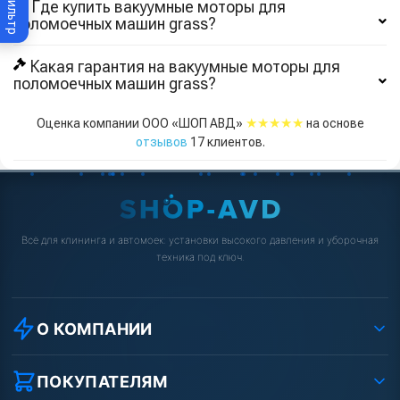
Фильтр
Где купить вакуумные моторы для
поломоечных машин grass?
Какая гарантия на вакуумные моторы для
поломоечных машин grass?
★★★★★
Оценка компании ООО «ШОП АВД»
на основе
отзывов
17
клиентов.
Всё для клининга и автомоек: установки высокого давления и уборочная
техника под ключ.
О КОМПАНИИ
О компании
Реквизиты ООО «Шоп АВД»
ПОКУПАТЕЛЯМ
Защита данных клиента