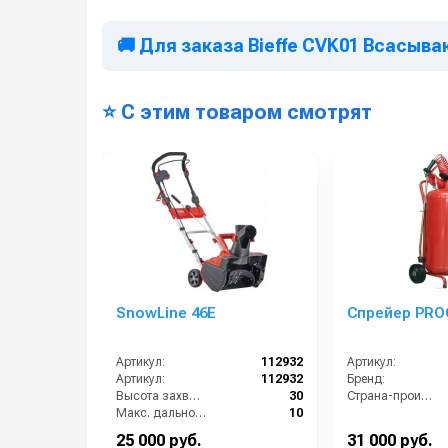
🚚 Для заказа Bieffe CVK01 Всасыв
⭐ С этим товаром смотрят
SnowLine 46E
Спрейер PRO
Артикул:
112932
Артикул:
Артикул:
112932
Бренд:
Высота захвата:
30
Страна-производитель:
Макс. дальность выброса (м):
10
Мин. дальность выброса:
1м
25 000 руб.
31 000 руб.
Мощность (л/с):
2.72