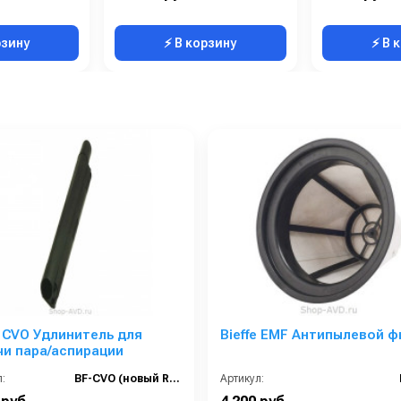
рзину
⚡ В корзину
⚡ В 
e CVO Удлинитель для
Bieffe EMF Антипылевой ф
и пара/аспирации
:
BF-CVO (новый RIP0251)
Артикул: