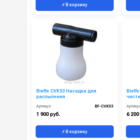
⚡ В корзину
Bieffe CVK53 Насадка для
Bieff
распыления
чист
Артикул:
BF-CVK53
Артикул
1 900 руб.
6 200
⚡ В корзину