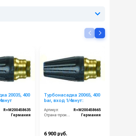
ка 20035, 400
Турбонасадка 20065, 400
Шланг В
/4внут
bar, вход 1/4внут:
двухоплё
08, штуце
R+M200458635
Артикул:
R+M200458665
Артикул:
3/8, 10m,
Германия
Страна-производитель:
Германия
NILFISK-
6 900 руб.
4 300 руб