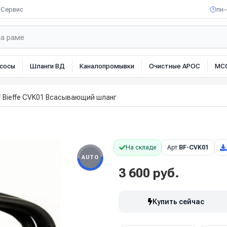
Сервис
пн–
сосы
Шланги ВД
Каналопромывки
Очистные АРОС
МС
Bieffe CVK01 Всасывающий шланг
На складе
Арт:
BF-CVK01
AUTO
3 600 руб.
Купить сейчас