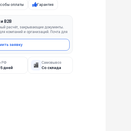
собы оплаты
Гарантия
 и B2B
ный расчёт, закрывающие документы.
ля компаний и организаций. Почта для
ить заявку
о РФ
Самовывоз
🏬
–5 дней
Со склада