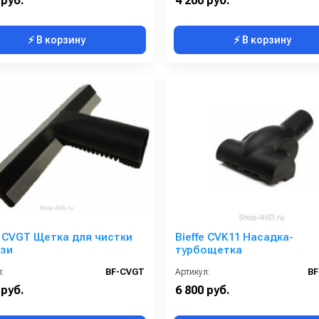
 руб.
4 200 руб.
⚡ В корзину
⚡ В корзину
e CVGT Щетка для чистки
Bieffe CVK11 Насадка-
зи
турбощетка
:
BF-CVGT
Артикул:
BF
 руб.
6 800 руб.