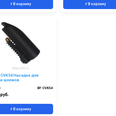
⚡ В корзину
⚡ В корзину
e CVK54 Насадка для
ки шлемов
:
BF-CVK54
 руб.
⚡ В корзину