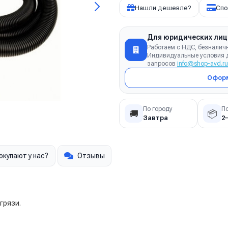
Нашли дешевле?
Спо
Для юридических лиц
Работаем с НДС, безналич
Индивидуальные условия д
запросов
info@shop-avd.ru
Оформ
По городу
П
🚚
📦
Завтра
2
окупают у нас?
Отзывы
грязи.