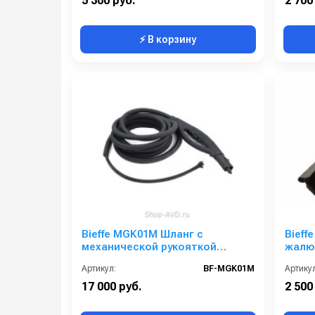
5 300 руб.
2 700
⚡ В корзину
Bieffe MGK01M Шланг с
Bieff
механической рукояткой
жалю
Komfort для подачи пара
Артикул:
BF-MGK01M
Артикул
17 000 руб.
2 500