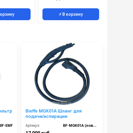
корзину
⚡ В корзину
⚡ 
ильтр
Bieffe MGK01A Шланг для
подачи/аспирации
BF-EMF
Артикул:
BF-MGK01A (новый RIP0305)