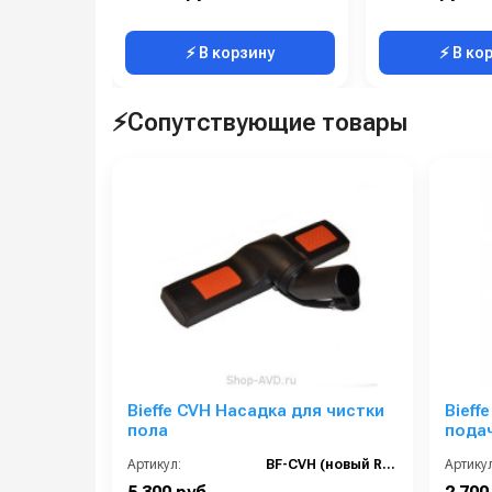
⚡ В корзину
⚡ В ко
⚡Сопутствующие товары
Bieffe CVH Насадка для чистки
Bieff
пола
подач
Артикул:
BF-CVH (новый RIP5031)
Артикул