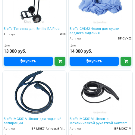
Bieffe Тележка для Emilio RA Plus
Bieffe CVK62 Чехол для сушки
заднего сидения
Артикул
9050
Артикул
BF-CVK62
Цена
Цена
13 000 руб.
14 000 руб.
Купить
Купить
Bieffe MGK01A Шланг для подачи/
Bieffe MGK01M Шланг с
аспирации
механической рукояткой Komfort
для подачи пара
Артикул
BF-MGK01A (новый RIP0305)
Артикул
BF-MGK01M