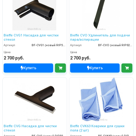
Bieffe CVG1 Насадка для чистки
Bieffe CVO Удлинитель для подачи
стекол
пара/аспирации
Артикул
BF-CVG1 (новый RIP5021)
Артикул
BF-CVO (новый RIP0251)
Цена
Цена
2 700 руб.
2 700 руб.
Купить
Купить
Bieffe CVG Насадка для чистки
Bieffe CVK63 Коврики для сушки
стекол
пола (2 шт)
Артикул
BF-CVG (новый RIP5025)
Артикул
BF-CVK63 (новый RIP1305)