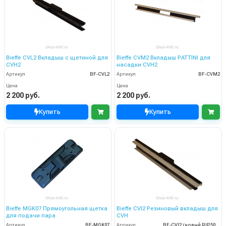
Bieffe CVL2 Вкладыш с щетиной для
Bieffe CVM2 Вкладыш PATTINI для
CVH2
насадки CVH2
Артикул
BF-CVL2
Артикул
BF-CVM2
Цена
Цена
2 200 руб.
2 200 руб.
Купить
Купить
Bieffe MGK07 Прямоугольная щетка
Bieffe CVI2 Резиновый вкладыш для
для подачи пара
CVH
Артикул
BF-MGK07
Артикул
BF-CVI2 (новый RIP5042)