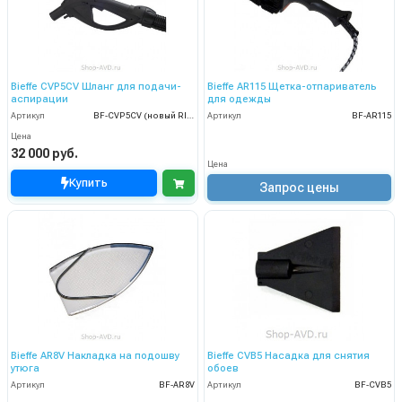
Bieffe CVP5CV Шланг для подачи-
Bieffe AR115 Щетка-отпариватель
аспирации
для одежды
Артикул
BF-CVP5CV (новый RIP5525)
Артикул
BF-AR115
Цена
32 000 руб.
Цена
Купить
Запрос цены
Bieffe AR8V Накладка на подошву
Bieffe CVB5 Насадка для снятия
утюга
обоев
Артикул
BF-AR8V
Артикул
BF-CVB5