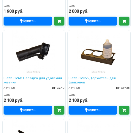
Цена
Цена
1 900 руб.
2 000 руб.
Купить
Купить
Bieffe CVAC Насадка для удаления
Bieffe CVK55 Держатель для
жвачки
флаконов
Артикул
BF-CVAC
Артикул
BF-CVK55
Цена
Цена
2 100 руб.
2 100 руб.
Купить
Купить