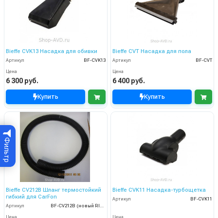
Bieffe CVK13 Насадка для обивки
Bieffe CVT Насадка для пола
Артикул
BF-CVK13
Артикул
BF-CVT
Цена
Цена
6 300 руб.
6 400 руб.
Купить
Купить
Фильтр
Bieffe CV212B Шланг термостойкий
Bieffe CVK11 Насадка-турбощетка
гибкий для CarFon
Артикул
BF-CVK11
Артикул
BF-CV212B (новый RIP5602)
Цена
Цена