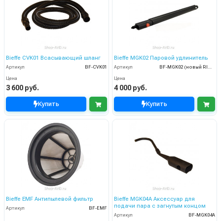
Bieffe CVK01 Всасывающий шланг
Bieffe MGK02 Паровой удлинитель
Артикул
BF-CVK01
Артикул
BF-MGK02 (новый RIP0321)
Цена
Цена
3 600 руб.
4 000 руб.
Купить
Купить
Bieffe EMF Антипылевой фильтр
Bieffe MGK04A Аксессуар для
подачи пара с загнутым концом
Артикул
BF-EMF
Артикул
BF-MGK04A