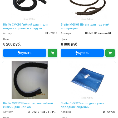
Bieffe CVK10 Гибкий шланг для
Bieffe MGK01 Шланг для подачи/
подачи горячего воздуха
аспирации
Артикул
BF-CVK10
Артикул
BF-MGK01 (новый RIP0301)
Цена
Цена
8 200 руб.
8 800 руб.
Купить
Купить
Bieffe CV212 Шланг термостойкий
Bieffe CVK32 Чехол для сушки
гибкий для CarFon
передних сидений
Артикул
BF-CV212 (новый RIP5601)
Артикул
BF-CVK32