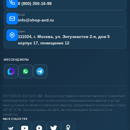
Наши работы
8 (800) 350-16-98
Отзывы наших клиентов
Email
Карта сайта
info@shop-avd.ru
Адрес
111024, г. Москва, ул. Энтузиастов 2-я, дом 5
корпус 17, помещение 12
МЕССЕНДЖЕРЫ
2017-2025 © ООО "ШОП АВД". Внешний вид товаров и комплектация могут изменяться
производителем. Сайт носит исключительно информационный характер и ни при
каких условиях не является публичной офертой, определяемой положениями Статьи
437 (2) ГК РФ. Заполняя формы на сайте, Вы подтверждаете возможность их
обработки.
МЫ В СОЦСЕТЯХ