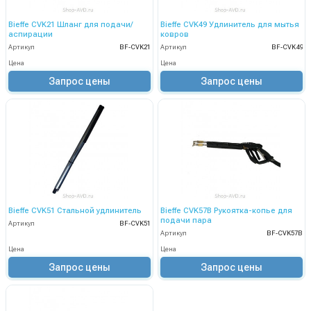
Bieffe CVK21 Шланг для подачи/
Bieffe CVK49 Удлинитель для мытья
аспирации
ковров
Артикул
BF-CVK21
Артикул
BF-CVK49
Цена
Цена
Запрос цены
Запрос цены
Bieffe CVK51 Стальной удлинитель
Bieffe CVK57B Рукоятка-копье для
подачи пара
Артикул
BF-CVK51
Артикул
BF-CVK57B
Цена
Цена
Запрос цены
Запрос цены