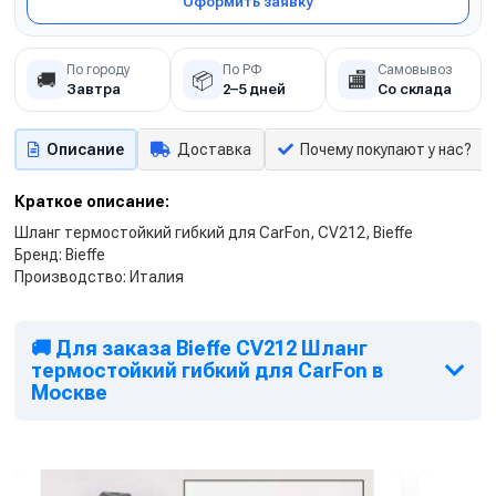
Оформить заявку
По городу
По РФ
Самовывоз
🚚
📦
🏬
Завтра
2–5 дней
Со склада
Описание
Доставка
Почему покупают у нас?
Краткое описание:
Шланг термостойкий гибкий для CarFon, CV212, Bieffe
Бренд: Bieffe
Производство: Италия
🚚 Для заказа Bieffe CV212 Шланг
термостойкий гибкий для CarFon в
Москве