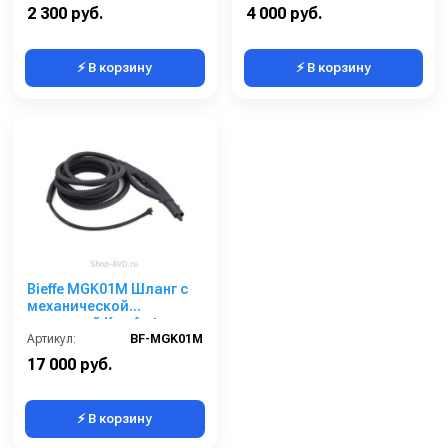
2 300 руб.
4 000 руб.
⚡ В корзину
⚡ В корзину
Bieffe MGK01M Шланг с
механической
рукояткой Komfort для
подачи пара
Артикул:
BF-MGK01M
17 000 руб.
⚡ В корзину