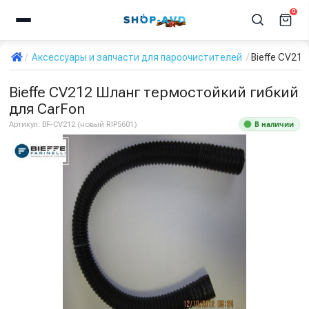
0
Аксессуары и запчасти для пароочистителей
Bieffe CV21
Bieffe CV212 Шланг термостойкий гибкий
для CarFon
В наличии
Артикул:
BF-CV212 (новый RIP5601)