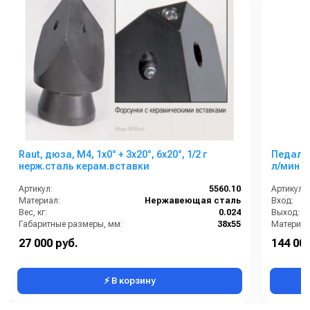
Raut, дюза, M4, 1x0° + 3x20°, 6x20°, 1/2 г
Педаль 
нерж.сталь керам.вставки
л/
Артикул:
5560.10
Артикул:
Материал:
Нержавеющая сталь
Вход:
Вес, кг:
0.024
Выход:
Габаритные размеры, мм:
38x55
Материал
Длина (мм):
55
27 000 руб.
144 000
Сегмент:
Коммунальный сегмент
В коробке
⚡ В корзину