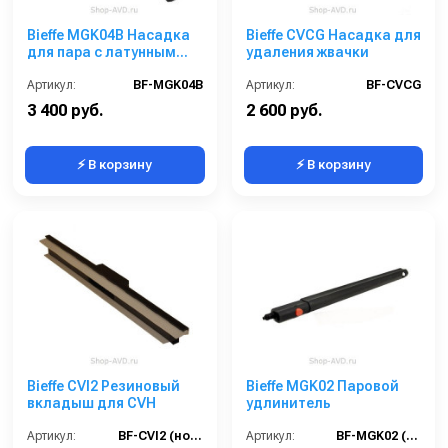
Bieffe MGK04B Насадка
Bieffe CVCG Насадка для
для пара c латунным
удаления жвачки
наконечником
Артикул:
BF-MGK04B
Артикул:
BF-CVCG
3 400 руб.
2 600 руб.
⚡ В корзину
⚡ В корзину
Bieffe CVI2 Резиновый
Bieffe MGK02 Паровой
вкладыш для CVH
удлинитель
Артикул:
BF-CVI2 (новый RIP5042)
Артикул:
BF-MGK02 (новый RIP0321)