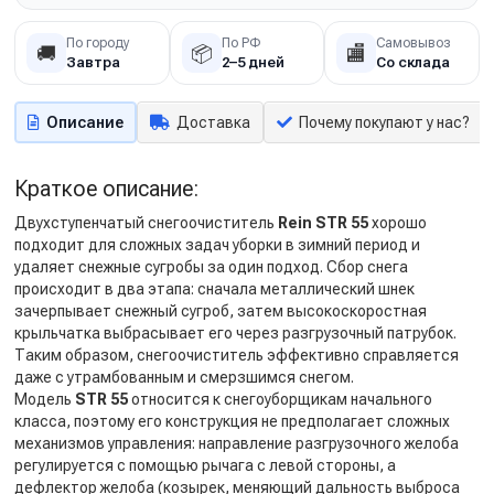
По городу
По РФ
Самовывоз
🚚
📦
🏬
Завтра
2–5 дней
Со склада
Описание
Доставка
Почему покупают у нас?
Краткое описание:
Двухступенчатый снегоочиститель
Rein STR 55
хорошо
подходит для сложных задач уборки в зимний период и
удаляет снежные сугробы за один подход. Сбор снега
происходит в два этапа: сначала металлический шнек
зачерпывает снежный сугроб, затем высокоскоростная
крыльчатка выбрасывает его через разгрузочный патрубок.
Таким образом, снегоочиститель эффективно справляется
даже с утрамбованным и смерзшимся снегом.
Модель
STR 55
относится к снегоуборщикам начального
класса, поэтому его конструкция не предполагает сложных
механизмов управления: направление разгрузочного желоба
регулируется с помощью рычага с левой стороны, а
дефлектор желоба (козырек, меняющий дальность выброса