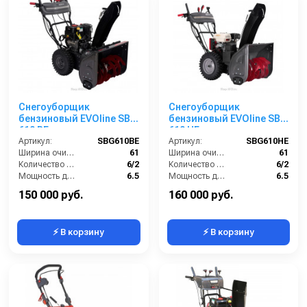
Снегоуборщик
Снегоуборщик
бензиновый EVOline SBG
бензиновый EVOline SBG
610 BE
610 HE
Артикул:
SBG610BE
Артикул:
SBG610HE
Ширина очистки (см):
61
Ширина очистки (см):
61
Количество скоростей (вперед/назад):
6/2
Количество скоростей (вперед/назад):
6/2
Мощность двигателя (лс):
6.5
Мощность двигателя (лс):
6.5
Мощность (кВт):
4.8
Мощность (кВт):
4.7
150 000 руб.
160 000 руб.
⚡ В корзину
⚡ В корзину