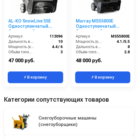
AL-KO SnowLine 55E
Murray MS55800E
Одноступенчатый
Одноступенчатый
бензиновый
бензиновый
снегоуборщик
Артикул:
113096
снегоуборщик
Артикул:
MS55800E
Дальность выброса снега (м):
10
Мощность (кВт/лс):
4.1 /5.5
Мощность (кВт/лс):
4.4 / 6
Дальность выброса снега (м):
8
Объём топливного бака (л):
3
Объём топливного бака (л):
2.8
Рабочая высота (см):
32
Рабочая высота (см):
32
47 000 руб.
48 000 руб.
⚡ В корзину
⚡ В корзину
Категории сопутствующих товаров
Снегоуборочные машины
(снегоуборщики)