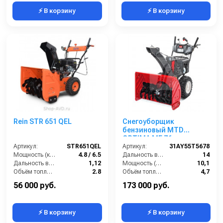
⚡ В корзину
⚡ В корзину
Rein STR 651 QEL
Снегоуборщик
бензиновый MTD
OPTIMA ME 76
Артикул:
STR651QEL
Артикул:
31AY55T5678
Мощность (кВт/лс):
4.8 / 6.5
Дальность выброса снега (м):
14
Дальность выброса снега (м):
1,12
Мощность (лс):
10,1
Объём топливного бака (л):
2.8
Объём топливного бака (л):
4,7
Рабочая высота (см):
50
Ширина чистки щётки (мм):
760
56 000 руб.
173 000 руб.
⚡ В корзину
⚡ В корзину