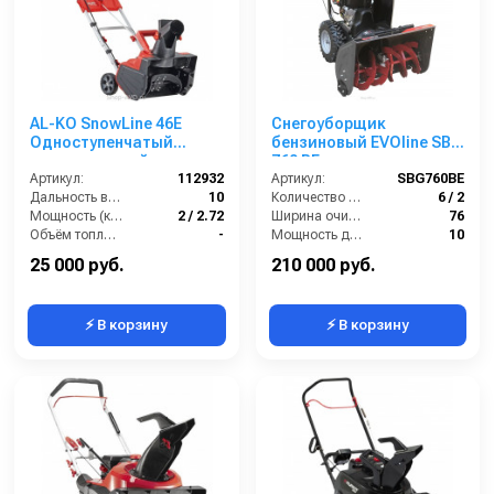
AL-KO SnowLine 46E
Снегоуборщик
Одноступенчатый
бензиновый EVOline SBG
электрический
760 BE
снегоуборщик
Артикул:
112932
Артикул:
SBG760BE
Дальность выброса снега (м):
10
Количество скоростей (вперед/назад):
6 / 2
Мощность (кВт/лс):
2 / 2.72
Ширина очистки (см):
76
Объём топливного бака (л):
-
Мощность двигателя (лс):
10
Рабочая высота (см):
30
Мощность (кВт):
7.4
25 000 руб.
210 000 руб.
⚡ В корзину
⚡ В корзину