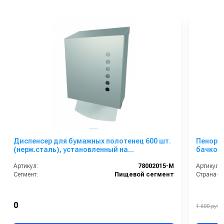
Диспенсер для бумажных полотенец 600 шт.
Пенорас
(нерж.сталь), установленный на
бачком 
санпропускнике
Артикул:
78002015-M
Артикул:
Сегмент:
Пищевой сегмент
Страна-п
0
1 600 руб.