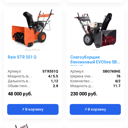
Rein STR 551 Q
Снегоуборщик
бензиновый EVOline SBG
760 HE
Артикул:
STR551Q
Артикул:
SBG760HE
Мощность (кВт/лс):
4 / 5.5
Ширина очистки (см):
76
Дальность выброса снега (м):
1,12
Количество скоростей (вперед/назад):
6/2
Объём топливного бака (л):
2.8
Мощность двигателя (лс):
11.7
Рабочая высота (см):
50
Мощность (кВт):
8.6
48 000 руб.
230 000 руб.
⚡ В корзину
⚡ В корзину