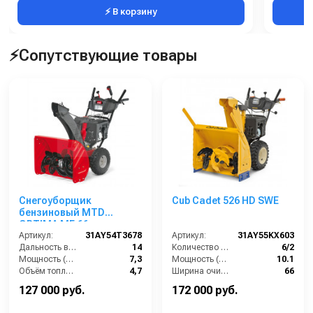
⚡ В корзину
⚡Сопутствующие товары
Снегоуборщик
Cub Cadet 526 HD SWE
бензиновый MTD
OPTIMA ME 66
Артикул:
31AY54T3678
Артикул:
31AY55KX603
Дальность выброса снега (м):
14
Количество скоростей (вперед/назад):
6/2
Мощность (лс):
7,3
Мощность (л/с):
10.1
Объём топливного бака (л):
4,7
Ширина очистки (см):
66
Ширина чистки щётки (мм):
660
Мощность (кВт):
7.4
127 000 руб.
172 000 руб.