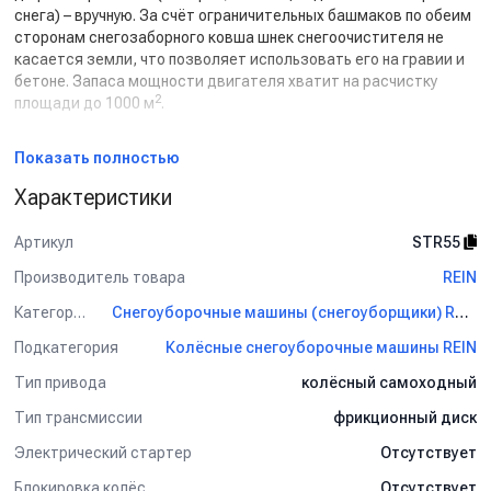
снега) – вручную. За счёт ограничительных башмаков по обеим
сторонам снегозаборного ковша шнек снегоочистителя не
касается земли, что позволяет использовать его на гравии и
бетоне. Запаса мощности двигателя хватит на расчистку
2
площади до 1000 м
.
Характерные преимущества:
Показать полностью
- Надёжный стальной шнек для профессионального
Характеристики
использования.
- Мощный и недорогой в обслуживании двигатель
Loncin
для
Артикул
STR55
работы при низких температурах.
- Автоматическая колёсная тяга без дополнительных рычагов.
Производитель товара
REIN
Применение:
Категория
Снегоуборочные машины (снегоуборщики) REIN
Подкатегория
Колёсные снегоуборочные машины REIN
Двухступенчатые снегоуборщики подходят для любых типов
поверхности на больших площадях уборки: на садово-
Тип привода
колёсный самоходный
парковых территориях, дачных участках, открытых
территориях складов и в школьных дворах.
Тип трансмиссии
фрикционный диск
Электрический стартер
Отсутствует
Блокировка колёс
Отсутствует