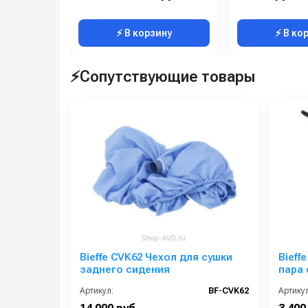
⚡ В корзину
⚡ В ко
⚡Сопутствующие товары
Bieffe CVK62 Чехол для сушки
Bieff
заднего сидения
пара 
Артикул:
BF-CVK62
Артикул