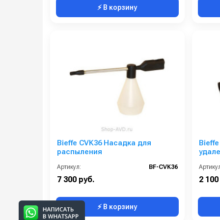
⚡ В корзину
Bieffe CVK36 Насадка для
Bieff
распыления
удал
Артикул:
BF-CVK36
Артикул
7 300 руб.
2 100
⚡ В корзину