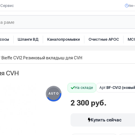
Сервис
пн–
сосы
Шланги ВД
Каналопромывки
Очистные АРОС
МС
Bieffe CVI2 Резиновый вкладыш для CVH
ля CVH
На складе
Арт:
BF-CVI2 (новый
AUTO
2 300 руб.
Купить сейчас