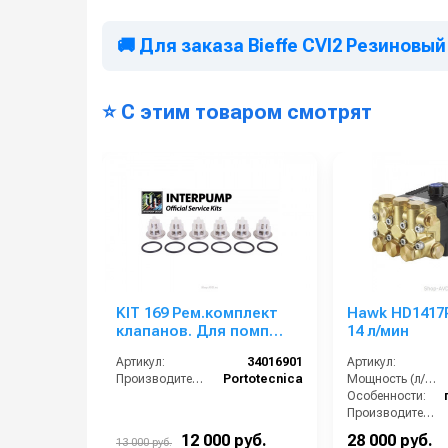
🚚 Для заказа Bieffe CVI2 Резинов
⭐ С этим товаром смотрят
KIT 169 Рем.комплект
Hawk HD1417R
клапанов. Для помп
14 л/мин
W2030, W2141, W1550
Артикул:
34016901
Артикул:
Производитель:
Portotecnica
Мощность (л/с):
Особенности:
Производительность (л/ч):
Тип вала:
12 000 руб.
28 000 руб.
13 000 руб.
Максимальное давление воды (бар):