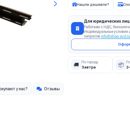
Нашли дешевле?
Спо
Для юридических лиц
Работаем с НДС, безналич
Индивидуальные условия д
запросов
info@shop-avd.ru
Оформ
По городу
П
🚚
📦
Завтра
2
окупают у нас?
Отзывы