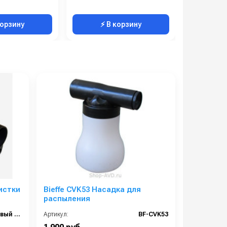
корзину
⚡ В корзину
⚡ 
истки
Bieffe CVK53 Насадка для
распыления
BF-CVG1 (новый RIP5021)
Артикул:
BF-CVK53