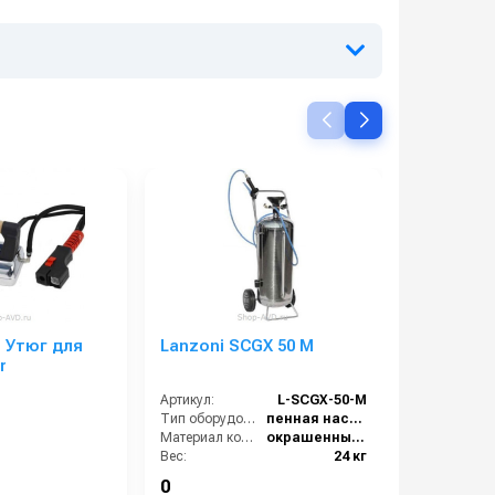
G Утюг для
Lanzoni SCGX 50 M
Lanzoni 
r
Артикул:
L-SCGX-50-M
Артикул:
Тип оборудования:
пенная насадка
Материал корпуса:
окрашенный металл
Вес:
24 кг
Габариты (ДхШхВ):
400x440x1070
0
0
Гарантия:
12 месяцев