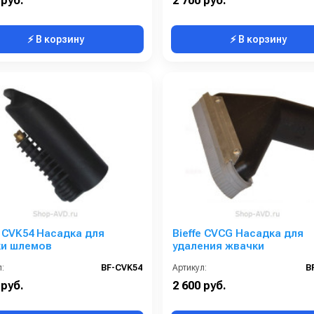
 руб.
2 700 руб.
⚡ В корзину
⚡ В корзину
e CVK54 Насадка для
Bieffe CVCG Насадка для
ки шлемов
удаления жвачки
:
BF-CVK54
Артикул:
B
 руб.
2 600 руб.