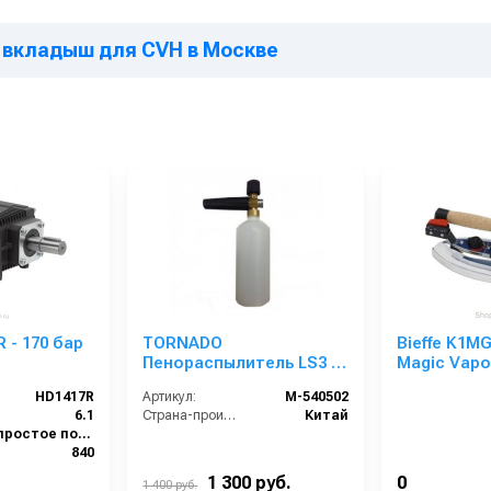
ый вкладыш для CVH в Москве
 - 170 бар
TORNADO
Bieffe K1M
Пенораспылитель LS3 с
Magic Vapo
бачком и пластиковым
HD1417R
Артикул:
M-540502
адаптером Karcher
6.1
Страна-производитель:
Китай
простое подключение
840
правый Ø24 мм
1 300 руб.
0
1 400 руб.
170