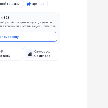
собы оплаты
Гарантия
 и B2B
ный расчёт, закрывающие документы.
ля компаний и организаций. Почта для
ить заявку
о РФ
Самовывоз
🏬
–5 дней
Со склада