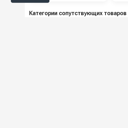
Категории сопутствующих товаров
Аксессуары и запчасти для
пароочистителей
Подпишитесь на наши 
Новинки оборудования, обзоры, 
О КО
Всё для клининга и автомоек: установки высокого
О компани