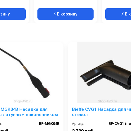
рзину
⚡ В корзину
⚡ В 
e MGK04B Насадка для
Bieffe CVG1 Насадка для ч
c латунным наконечником
стекол
:
BF-MGK04B
Артикул: