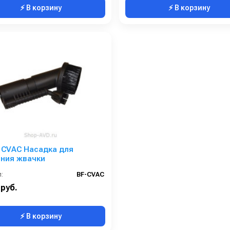
⚡ В корзину
⚡ В корзину
e CVAC Насадка для
ения жвачки
:
BF-CVAC
 руб.
⚡ В корзину