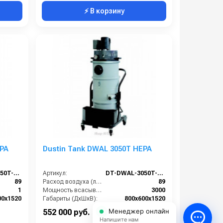
⚡ В корзину
EPA
Dustin Tank DWAL 3050T HEPA
DT-DWAL-3050T-HEPA-Z22
Артикул:
DT-DWAL-3050T-HEPA
89
Расход воздуха (л/сек):
89
1
Мощность всасывающих турбин (Вт):
3000
00х1520
Габариты (ДхШхВ):
800х600х1520
65
Площадь основного фильтра (см2):
30000
Менеджер онлайн
552 000 руб.
Напишите нам