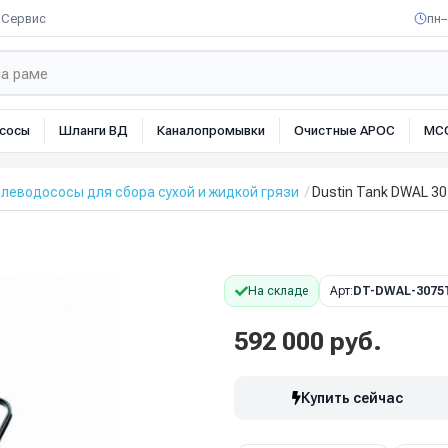
Сервис
пн–
сосы
Шланги ВД
Каналопромывки
Очистные АРОС
МС
еводососы для сбора сухой и жидкой грязи
Dustin Tank DWAL 3
На складе
Арт:
DT-DWAL-3075
592 000 руб.
Купить сейчас