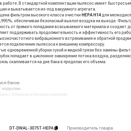
 в работе. В стандартной комплектации пылесос имеет быстросъем
ии и выкатывается из-под вакуумного агрегата.
щена фильтром высокого класса очистки
HEPA H14
для мелкодисп
,995%, обеспечивая безопасный выхлоп воздуха на выходе. Филь
ость от прямого попадания всасываемого материала и создает д
ляет поддерживать продолжительность и эффективность его рабо
высокочастотного вибрационного встряхивания и обратной продув
уется подключение пылесоса к внешнему компрессору.
ью одновременной уборки сухой и жидкой грязи без замены филь
убок попадает в циклонное завихрение потока воздуха, разделяяс
язь скапливается на дне бака в пределах его объема.
мся баком.
 коррозии.
бина с боковым отводным каналом.
ного эффекта.
Производитель товара
DT-DWAL-3075T-HEPA