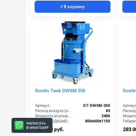
⚡ В корзину
Dustin Tank DWSM 250
Dusti
Артикул:
DT-DWSM-250
Артикул
Расход воздуха (л/сек):
83
Мощность всасывающих турбин (Вт):
2400
Габариты (ДхШхВ):
800х600х1150
Габари
Площадь основного фильтра (см2):
12000
231 000 руб.
283 0