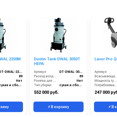
DWAL 2250M
Dustin Tank DWAL 3050T
Lavor Pro Q
HEPA
DT-DWAL-2250M-HEPA
Артикул:
DT-DWAL-3050T-HEPA
Артикул:
89
Расход воздуха (л/сек):
89
Всасывающая балка
Нет
Розетка для подключения инструмента:
Нет
Мощность турбины (Вт):
сухая и сбор жидкостей
Тип уборки:
сухая и сбор жидкостей
Потребляемая мощность (кВт
50
Вместимость мусоросборника (л):
50
Рабочая ширина щеток (
552 000 руб.
247 000 ру
60
Диаметр всасывающего отверстия (мм):
60
Тип машины:
рзину
⚡ В корзину
⚡ В 