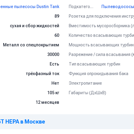
Подкатегория
нные пылесосы Dustin Tank
рации 99,995% (0.3 мкм).
Розетка для подключения инстр
89
Вместимость мусоросборника (л
сухая и сбор жидкостей
Количество всасывающих турби
60
Мощность всасывающих турбин 
Металл со спецпокрытием
Разрежение / сила всасывания (
30000
т собой универсальный аппарат, пригодный для общих сложных за
мастерской, на автосервисе или автомойке, при уборке на строит
Тип всасывающих турбин
Есть
нии.
Функция опрокидывания бака
трёхфазный ток
Электропитание
Нет
их трубок и напольных насадок
. Аксессуары
приобретаются
Габариты (ДхШхВ)
105 кг
ехническим характеристикам промышленного пылесоса
Dustin Tan
12 месяцев
5T HEPA в Москве