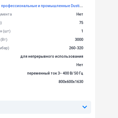
Пылеводососы профессиональные и промышленные Dustin Tank
умента
Нет
)
75
н (шт)
1
(Вт)
3000
мбар)
260-320
дач уборки на любых предприятиях
ельных площадках, а также на
для непрерывного использования
Нет
переменный ток 3~ 400 В/ 50 Гц
 отдельно
, в зависимости от характера
800х600х1630
k DWAM 3075T HEPA
с усиленной рамной