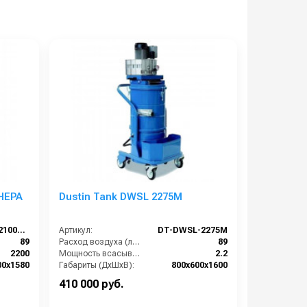
HEPA
Dustin Tank DWSL 2275M
DT-DWAM-22100M-HEPA
Артикул:
DT-DWSL-2275M
89
Расход воздуха (л/сек):
89
2200
Мощность всасывающих турбин (Вт):
2.2
00х1580
Габариты (ДхШхВ):
800х600х1600
30000
Площадь основного фильтра (см2):
12000
410 000 руб.