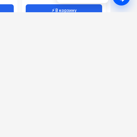
⚡ В корзину
HEPA
DT-DWAM-30100T-HEPA
89
3000
00х1580
30000