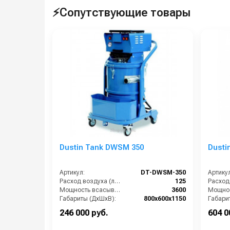
⚡Сопутствующие товары
Dustin Tank DWSM 350
Dusti
Артикул:
DT-DWSM-350
Артикул
Расход воздуха (л/сек):
125
Мощность всасывающих турбин (Вт):
3600
Габариты (ДхШхВ):
800х600х1150
Габари
Площадь основного фильтра (см2):
12000
246 000 руб.
604 0