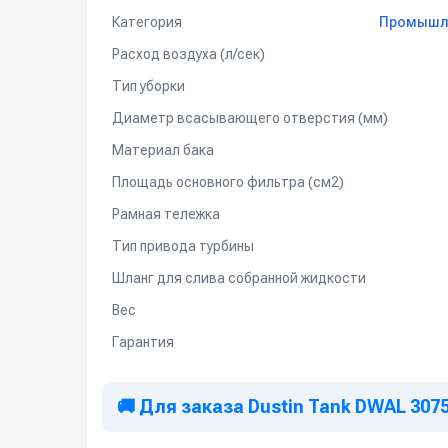
Категория
Промышле
Номинальный диаметр входного патрубка – 60 мм.
- Фильтр-картридж HEPA с эффективностью фильт
Расход воздуха (л/сек)
Дополнительные опции:
Тип уборки
Диаметр всасывающего отверстия (мм)
- Бак из нержавеющей стали.
Материал бака
Применение:
Площадь основного фильтра (см2)
Пылесос для сухой и влажной уборки представляе
ремесленной и промышленной сферы, например, в 
Рамная тележка
производственных предприятиях, в машинострое
Тип привода турбины
Обратите внимание:
Шланг для слива собранной жидкости
*
Серийно аппарат поставляется
без всасывающ
Вес
предстоящих работ.
*
Возможен вариант поставки аналогичного по т
Гарантия
тележкой.
🚚 Для заказа Dustin Tank DWAL 307