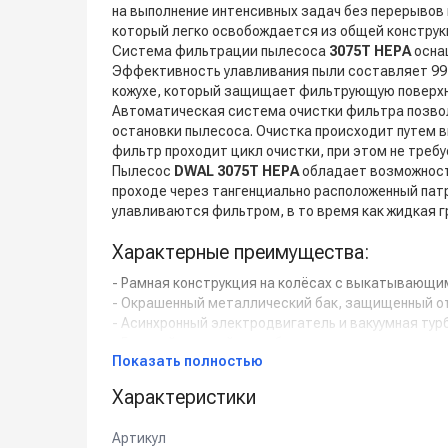
на выполнение интенсивных задач без перерывов
который легко освобождается из общей конструкц
Система фильтрации пылесоса
3075T HEPA
осна
Эффективность улавливания пыли составляет 99
кожухе, который защищает фильтрующую поверхн
Автоматическая система очистки фильтра позво
остановки пылесоса. Очистка происходит путем 
фильтр проходит цикл очистки, при этом не треб
Пылесос
DWAL 3075T HEPA
обладает возможност
проходе через тангенциально расположенный патр
улавливаются фильтром, в то время как жидкая гр
Характерные преимущества:
- Рамная конструкция на колёсах с выкатывающи
- Окрашенный металлический бак, защищенный от
- Асинхронный электродвигатель и вакуумная тур
- Боковой входной патрубок для создания циклон
Показать полностью
- Автоматическая система очистки фильтра.
- Лоток для хранения аксессуаров.
Характеристики
- Одновременная уборка сухой и жидкой грязи.
Артикул
Комплект поставки: