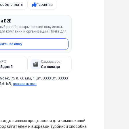
собы оплаты
Гарантия
 и B2B
ный расчёт, закрывающие документы.
ля компаний и организаций. Почта для
ить заявку
о РФ
Самовывоз
🏬
–5 дней
Со склада
л/сек, 75 л, 60 мм, 1 шт, 3000 Вт, 30000
 ДхШхВ,
показать все
изводственных процессов и для комплексной
родвигателем и вихревой турбиной способна