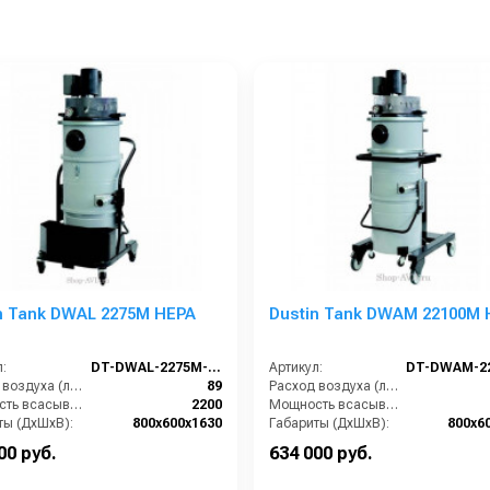
n Tank DWAL 2275M HEPA
Dustin Tank DWAM 22100M 
:
DT-DWAL-2275M-HEPA
Артикул:
Расход воздуха (л/сек):
89
Расход воздуха (л/сек):
Мощность всасывающих турбин (Вт):
2200
Мощность всасывающих турбин (Вт):
ты (ДхШхВ):
800х600х1630
Габариты (ДхШхВ):
800х6
Площадь основного фильтра (см2):
30000
Площадь основного фильтра (см2):
00 руб.
634 000 руб.