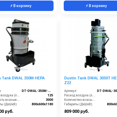
⚡ В корзину
⚡ В корзину
n Tank DWAL 350M HEPA
Dustin Tank DWAL 3050T H
Z22
:
DT-DWAL-350M-HEPA
Артикул:
Расход воздуха (л/сек):
125
Расход воздуха (л/сек):
Мощность всасывающих турбин (Вт):
3000
Количество всасывающих турбин (шт):
ты (ДхШхВ):
800х600х1180
Габариты (ДхШхВ):
800х6
Площадь основного фильтра (см2):
30000
Степень защиты (IP):
00 руб.
809 000 руб.