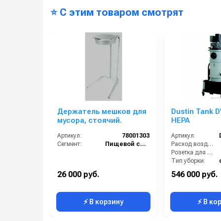
⭐ С этим товаром смотрят
Держатель мешков для
Dustin Tank 
мусора, стоячий.
HEPA
Артикул:
78001303
Артикул:
Сегмент:
Пищевой сегмент
Расход воздуха (л/сек):
Розетка для подключения инструмента:
Тип уборки:
Вместимость мусоросборника (л):
26 000 руб.
546 000 руб.
Диаметр всасывающего отверстия (мм):
⚡ В корзину
⚡ В ко