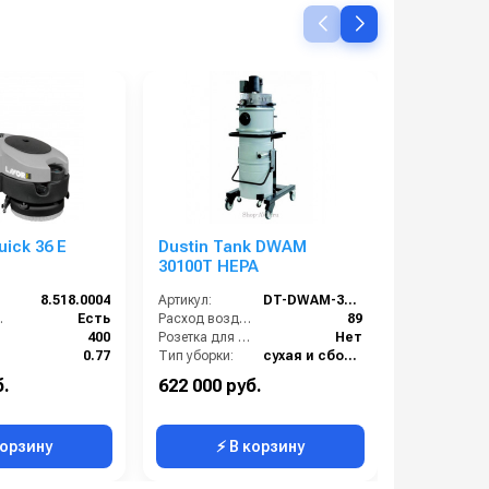
uick 36 E
Dustin Tank DWAM
Dustin T
30100T HEPA
8.518.0004
Артикул:
DT-DWAM-30100T-HEPA
Артикул:
 (шт):
Есть
Расход воздуха (л/сек):
89
400
Розетка для подключения инструмента:
Нет
):
0.77
Тип уборки:
сухая и сбор жидкостей
Тип уборки:
мм):
360
Вместимость мусоросборника (л):
100
б.
622 000 руб.
483 000 р
Сетевая
Диаметр всасывающего отверстия (мм):
60
корзину
⚡ В корзину
⚡ 