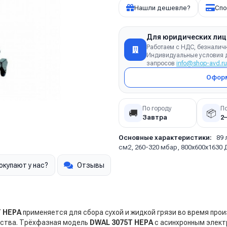
Нашли дешевле?
Спо
Для юридических лиц
Работаем с НДС, безналич
Индивидуальные условия д
запросов
info@shop-avd.ru
Оформ
По городу
П
🚚
📦
Завтра
2
Основные характеристики:
89 
см2, 260-320 мбар, 800х600х1630
окупают у нас?
Отзывы
T HEPA
применяется для сбора сухой и жидкой грязи во время про
дства. Трёхфазная модель
DWAL 3075T HEPA
с асинхронным элект