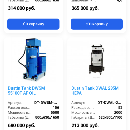
Габариты (ДхШхВ):
800х600х1650
Давление пневмосети (бар):
4,6
Площадь основного фильтра (см2):
20000
Диаметр всасывающего отверстия (мм):
60
314 000 руб.
365 000 руб.
⚡ В корзину
⚡ В корзину
Dustin Tank DWSM
Dustin Tank DWAL 235M
55100T AF OIL
HEPA
Артикул:
DT-DWSM-55100T-AF-OIL
Артикул:
DT-DWAL-235M-HEPA
Расход воздуха (л/сек):
156
Расход воздуха (л/сек):
83
Мощность всасывающих турбин (Вт):
5500
Мощность всасывающих турбин (Вт):
2000
Габариты (ДхШхВ):
800х630х1650
Габариты (ДхШхВ):
620х500х1100
Разрежение / сила всасывания (мбар):
260-320
Площадь основного фильтра (см2):
20000
680 000 руб.
213 000 руб.