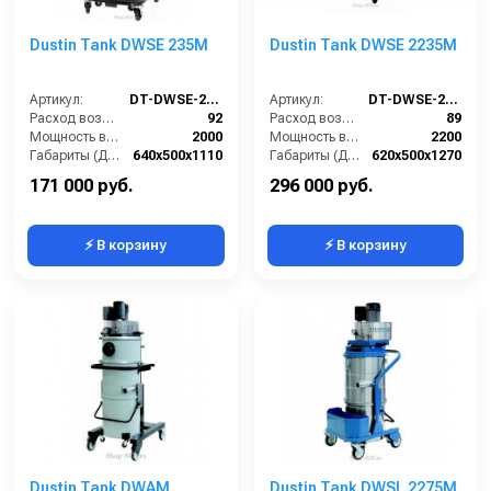
Dustin Tank DWSE 235M
Dustin Tank DWSE 2235M
Артикул:
DT-DWSE-235M
Артикул:
DT-DWSE-2235M
Расход воздуха (л/сек):
92
Расход воздуха (л/сек):
89
Мощность всасывающих турбин (Вт):
2000
Мощность всасывающих турбин (Вт):
2200
Габариты (ДхШхВ):
640х500х1110
Габариты (ДхШхВ):
620х500х1270
Площадь основного фильтра (см2):
9000
Площадь основного фильтра (см2):
9000
171 000 руб.
296 000 руб.
⚡ В корзину
⚡ В корзину
Dustin Tank DWAM
Dustin Tank DWSL 2275M