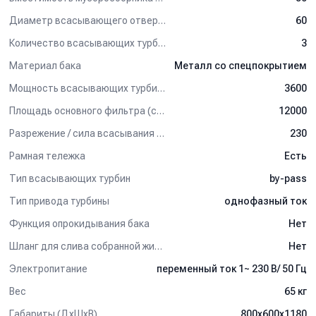
эффекта.
Диаметр всасывающего отверстия (мм)
60
- Полуавтоматический встряхиватель фильтра с
электрическим управлением.
Количество всасывающих турбин (шт)
3
- Лоток для хранения аксессуаров.
Материал бака
Металл со спецпокрытием
- Одновременная уборка сухой и жидкой грязи.
Мощность всасывающих турбин (Вт)
3600
Комплект поставки:
Площадь основного фильтра (см2)
12000
Номинальный диаметр входного патрубка – 60 мм.
Разрежение / сила всасывания (мбар)
230
- Полиэстеровый фильтр-картридж (1 мкм, класс M).
Рамная тележка
Есть
Дополнительные опции:
Тип всасывающих турбин
by-pass
- Фильтр HEPA с эффективностью фильтрации 99,999% (0,18
мкм, класс H).
Тип привода турбины
однофазный ток
Функция опрокидывания бака
Нет
Применение:
Шланг для слива собранной жидкости
Нет
Пылесос для сухой и влажной уборки представляет собой
универсальный аппарат, пригодный для общих сложных задач
Электропитание
переменный ток 1~ 230 В/ 50 Гц
уборки на любых предприятиях ремесленной и промышленной
Вес
65 кг
сферы, например, в мастерской, на автосервисе или
автомойке, при уборке на строительных площадках, а также на
Габариты (ДхШхВ)
800х600х1180