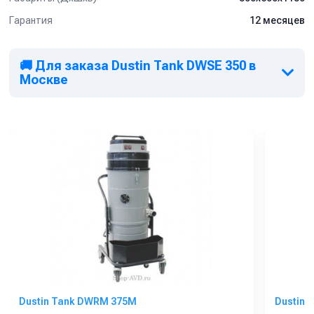
производственных предприятиях, в машиностроении.
Гарантия
12 месяцев
Обратите внимание:
*
Серийно аппарат поставляется
без всасывающих трубок
и напольных насадок
. Аксессуары
приобретаются
🚚 Для заказа Dustin Tank DWSE 350 в
отдельно
, в зависимости от характера предстоящих работ.
Москве
Dustin Tank DWRM 375M
Dustin 