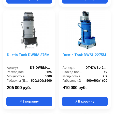
Dustin Tank DWRM 375M
Dustin Tank DWSL 2275M
Артикул:
DT-DWRM-375M
Артикул:
DT-DWSL-2275M
Расход воздуха (л/сек):
125
Расход воздуха (л/сек):
89
Мощность всасывающих турбин (Вт):
3600
Мощность всасывающих турбин (Вт):
2.2
Габариты (ДхШхВ):
800х600х1600
Габариты (ДхШхВ):
800х600х1600
Площадь основного фильтра (см2):
20000
Площадь основного фильтра (см2):
12000
206 000 руб.
410 000 руб.
⚡ В корзину
⚡ В корзину