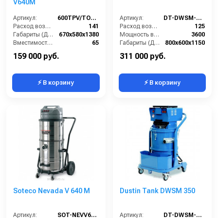
V640M
Артикул:
600TPV/TORN640M
Артикул:
DT-DWSM-375M
Расход воздуха (л/сек):
141
Расход воздуха (л/сек):
125
Габариты (ДхШхВ):
670х580х1380
Мощность всасывающих турбин (Вт):
3600
Вместимость мусоросборника (л):
65
Габариты (ДхШхВ):
800х600х1150
Диаметр всасывающего отверстия (мм):
38
Площадь основного фильтра (см2):
12000
159 000 руб.
311 000 руб.
⚡ В корзину
⚡ В корзину
Soteco Nevada V 640 M
Dustin Tank DWSM 350
Артикул:
SOT-NEVV640M
Артикул:
DT-DWSM-350