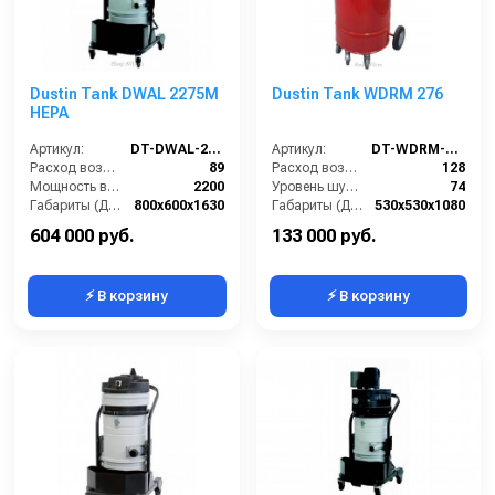
Dustin Tank DWAL 2275M
Dustin Tank WDRM 276
HEPA
Артикул:
DT-DWAL-2275M-HEPA
Артикул:
DT-WDRM-276
Расход воздуха (л/сек):
89
Расход воздуха (л/сек):
128
Мощность всасывающих турбин (Вт):
2200
Уровень шума IEC 704 (дБ(А)):
74
Габариты (ДхШхВ):
800х600х1630
Габариты (ДхШхВ):
530х530х1080
Площадь основного фильтра (см2):
30000
Вместимость мусоросборника (л):
76
604 000 руб.
133 000 руб.
⚡ В корзину
⚡ В корзину