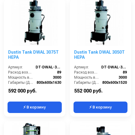
Dustin Tank DWAL 3075T
Dustin Tank DWAL 3050T
HEPA
HEPA
Артикул:
DT-DWAL-3075T-HEPA
Артикул:
DT-DWAL-3050T-HEPA
Расход воздуха (л/сек):
89
Расход воздуха (л/сек):
89
Мощность всасывающих турбин (Вт):
3000
Мощность всасывающих турбин (Вт):
3000
Габариты (ДхШхВ):
800х600х1630
Габариты (ДхШхВ):
800х600х1520
Площадь основного фильтра (см2):
30000
Площадь основного фильтра (см2):
30000
592 000 руб.
552 000 руб.
⚡ В корзину
⚡ В корзину