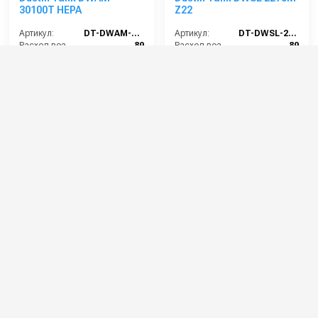
30100T HEPA
Z22
Артикул:
DT-DWAM-30100T-HEPA
Артикул:
DT-DWSL-2275M-Z22
Расход воздуха (л/сек):
89
Расход воздуха (л/сек):
89
Мощность всасывающих турбин (Вт):
3000
Разрежение / сила всасывания (мбар):
220-320
Габариты (ДхШхВ):
800х600х1580
Габариты (ДхШхВ):
800х600х1650
Площадь основного фильтра (см2):
30000
Вместимость мусоросборника (л):
75
622 000 руб.
573 000 руб.
⚡ В корзину
⚡ В корзину
Категории сопутствующих товаров
Промышленные пылесосы
Пылеводососы профессиональные и
промышленные