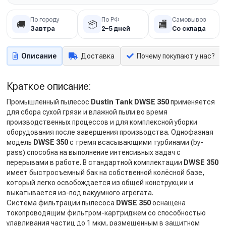
По городу
По РФ
Самовывоз
🚚
📦
🏬
Завтра
2–5 дней
Со склада
Описание
Доставка
Почему покупают у нас?
Краткое описание:
Промышленный пылесос
Dustin Tank DWSE 350
применяется
для сбора сухой грязи и влажной пыли во время
производственных процессов и для комплексной уборки
оборудования после завершения производства. Однофазная
модель
DWSE 350
с тремя всасывающими турбинами (by-
pass) способна на выполнение интенсивных задач с
перерывами в работе. В стандартной комплектации
DWSE 350
имеет быстросъемный бак на собственной колёсной базе,
который легко освобождается из общей конструкции и
выкатывается из-под вакуумного агрегата.
Система фильтрации пылесоса
DWSE 350
оснащена
токопроводящим фильтром-картриджем со способностью
улавливания частиц до 1 мкм, размещенным в защитном