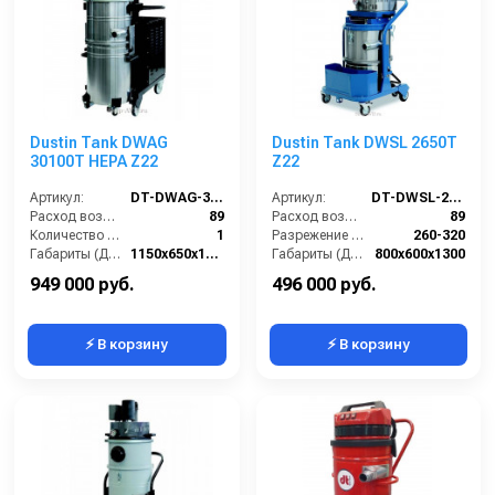
Dustin Tank DWAG
Dustin Tank DWSL 2650T
30100T HEPA Z22
Z22
Артикул:
DT-DWAG-30100T-HEPA-Z22
Артикул:
DT-DWSL-2650T-Z22
Расход воздуха (л/сек):
89
Расход воздуха (л/сек):
89
Количество всасывающих турбин (шт):
1
Разрежение / сила всасывания (мбар):
260-320
Габариты (ДхШхВ):
1150х650х1600
Габариты (ДхШхВ):
800х600х1300
Степень защиты (IP):
65
Вместимость мусоросборника (л):
50
949 000 руб.
496 000 руб.
⚡ В корзину
⚡ В корзину