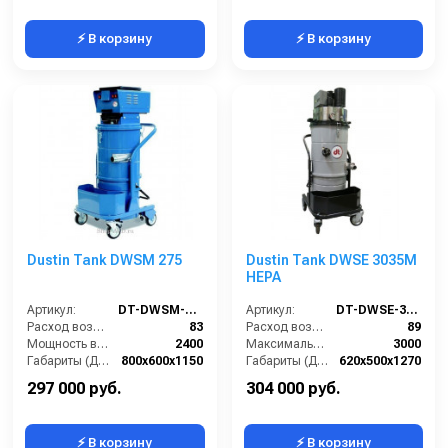
⚡ В корзину
⚡ В корзину
Dustin Tank DWSM 275
Dustin Tank DWSE 3035M
HEPA
Артикул:
DT-DWSM-275
Артикул:
DT-DWSE-3035M-HEPA
Расход воздуха (л/сек):
83
Расход воздуха (л/сек):
89
Мощность всасывающих турбин (Вт):
2400
Максимальная мощность (Вт):
3000
Габариты (ДхШхВ):
800х600х1150
Габариты (ДхШхВ):
620х500х1270
Площадь основного фильтра (см2):
12000
Разрежение / сила всасывания (мбар):
220
297 000 руб.
304 000 руб.
⚡ В корзину
⚡ В корзину