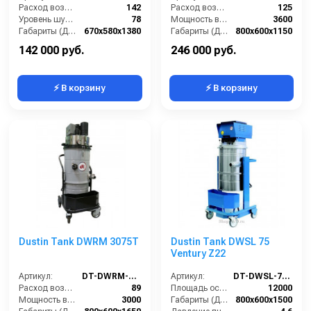
Расход воздуха (л/сек):
142
Расход воздуха (л/сек):
125
Уровень шума IEC 704 (дБ(А)):
78
Мощность всасывающих турбин (Вт):
3600
Габариты (ДхШхВ):
670х580х1380
Габариты (ДхШхВ):
800х600х1150
Вместимость мусоросборника (л):
65
Площадь основного фильтра (см2):
12000
142 000 руб.
246 000 руб.
⚡ В корзину
⚡ В корзину
Dustin Tank DWRM 3075T
Dustin Tank DWSL 75
Ventury Z22
Артикул:
DT-DWRM-3075T
Артикул:
DT-DWSL-75-Ventury-Z22
Расход воздуха (л/сек):
89
Площадь основного фильтра (см2):
12000
Мощность всасывающих турбин (Вт):
3000
Габариты (ДхШхВ):
800х600х1500