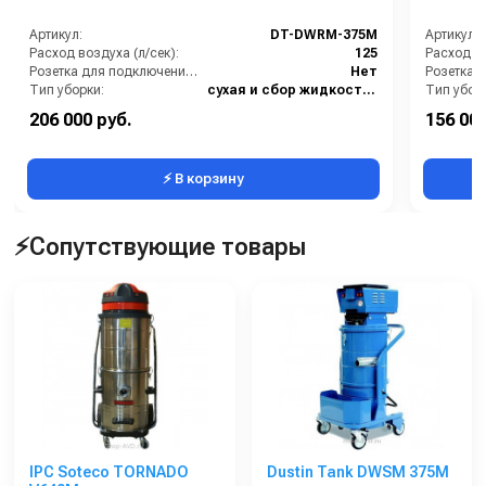
Артикул:
DT-DWRM-375M
Артикул:
Расход воздуха (л/сек):
125
Расход во
Розетка для подключения инструмента:
Нет
Тип уборки:
сухая и сбор жидкостей
Тип убор
Вместимость мусоросборника (л):
75
206 000 руб.
156 000
Диаметр всасывающего отверстия (мм):
60
⚡ В корзину
⚡Сопутствующие товары
IPC Soteco TORNADO
Dustin Tank DWSM 375M