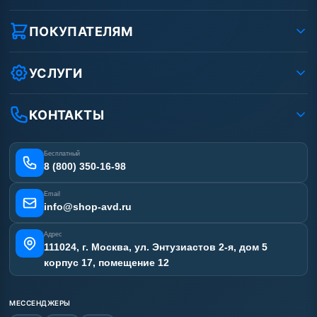
О компании
Реквизиты ООО «Шоп АВД»
ПОКУПАТЕЛЯМ
Защита данных клиента
Как заказать?
Условия соглашения
Оплата
УСЛУГИ
Вакансии
Доставка
Услуги
Рассрочка
Гарантия
Аренда АВД
КОНТАКТЫ
Статьи
Лизинг
Ремонт АВД
Получить скидку
Сертификаты
Бесплатный
Наши работы
8 (800) 350-16-98
Отзывы наших клиентов
Email
Карта сайта
info@shop-avd.ru
Адрес
111024, г. Москва, ул. Энтузиастов 2-я, дом 5
корпус 17, помещение 12
МЕССЕНДЖЕРЫ