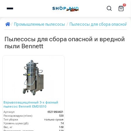
0
Промышленные пылесосы
Пылесосы для сбора опасной и
Пылесосы для сбора опасной и вредной
пыли Bennett
Взрывозащищённый 3-х фазный
пылесос Bennett EMD5510
Артикул
65219684621
Расход воздуха (л/сек)
530
Тип уборки
только сухая
Уровень шума (дБ)
74
Вес, кг
160