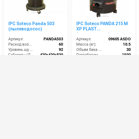
IPC Soteco Panda 503
IPC Soteco PANDA 215 M
(пылеводосос)
XP PLAST
(пылеводосос)
Артикул:
PANDA503
Артикул:
09605 ASDO
Расход воздуха (л/сек):
60
Масса (кг):
10.5
Уровень шума (дБ(А)):
92
Объем бака (л):
30
Габариты (ДхШхВ):
420х420х830
Потребляемая мощность (Вт):
1500
Номинальный диаметр принадлежностей (мм):
40
Удлинительные трубки (м):
2х0,5 алюминий в пластике
24 000 руб.
22 000 руб.
⚡ В корзину
⚡ В корзину