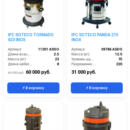
IPC SOTECO TORNADO
IPC SOTECO PANDA 215
423 INOX
INOX
Артикул:
11201 ASDO
Артикул:
09786 ASDO
Длина всасывающего шланга (м):
2.5
Масса (кг):
12.5
Масса (кг):
23
Уровень шума (дБ):
75
Длина кабеля (м):
8
Разряжение (мБар):
220
Емкость бака для мусора (л):
63
Размеры (ДхШхВ):
390х390х620
60 000 руб.
31 000 руб.
65 000 руб.
⚡ В корзину
⚡ В корзину