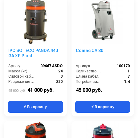
IPC SOTECO PANDA 440
Comac CA 80
GA XP Plast
Артикул:
09667 ASDO
Артикул:
100170
Масса (кг):
24
Количество турбин (шт):
1
Силовой кабель (м):
8
Длина кабеля (м):
7
Разряжение (мБар):
220
Потребляемая мощность (кВт):
1.4
Размеры (ДхШхВ):
500x500x870
Уровень шума (дБ):
69
41 000 руб.
45 000 руб.
45 000 руб.
⚡ В корзину
⚡ В корзину