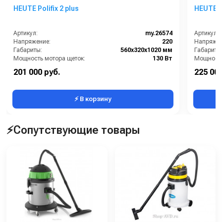
HEUTE Polifix 2 plus
HEUTE Po
Артикул:
my.26574
Артикул:
Напряжение:
220
Напряжен
Габариты:
560х320х1020 мм
Габариты
Мощность мотора щеток:
130 Вт
Мощность
Производитель:
HEUTE
Производ
201 000 руб.
225 000
Масса (кг):
25
Масса (кг
⚡ В корзину
⚡Сопутствующие товары