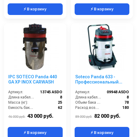
⚡ В корзину
⚡ В корзину
IPC SOTECO Panda 440
Soteco Panda 633 -
GA XP INOX CARWASH
Профессиональный
пылеводосос
Артикул:
13745 ASDO
Артикул:
09948 ASDO
Длина кабеля (м):
8
Длина кабеля (м):
8
Масса (кг):
25
Объем бака (л):
78
Емкость бака для мусора (л):
62
Расход воздуха (л/сек):
180
Уровень шума (дБ):
75
Уровень шума (дБ):
92
43 000 руб.
82 000 руб.
46 000 руб.
89 000 руб.
⚡ В корзину
⚡ В корзину