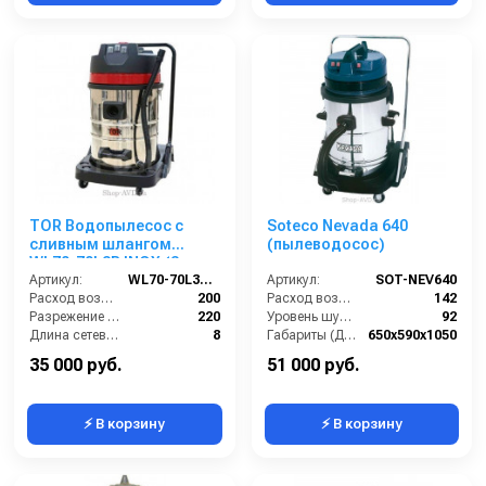
TOR Водопылесос с
Soteco Nevada 640
сливным шлангом
(пылеводосос)
WL70-70L3B INOX (3
мотора)
Артикул:
WL70-70L3B INOX
Артикул:
SOT-NEV640
Расход воздуха (л/сек):
200
Расход воздуха (л/сек):
142
Разрежение / сила всасывания (мбар):
220
Уровень шума (дБ(А)):
92
Длина сетевого шнура (м):
8
Габариты (ДхШхВ):
650х590х1050
Мощность (кВт):
3.0
Номинальный диаметр принадлежностей (мм):
40
35 000 руб.
51 000 руб.
⚡ В корзину
⚡ В корзину