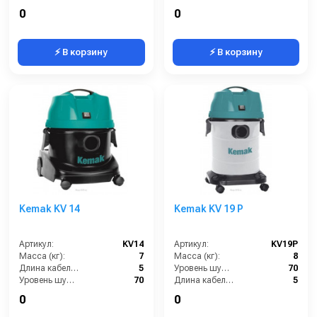
Уровень шума (дБ):
70
Емкость бака для мусора (л):
70
0
0
⚡ В корзину
⚡ В корзину
Kemak KV 14
Kemak KV 19 P
Артикул:
KV14
Артикул:
KV19P
Масса (кг):
7
Масса (кг):
8
Длина кабеля (м):
5
Уровень шума (дБ):
70
Уровень шума (дБ):
70
Длина кабеля (м):
5
Количество турбин (шт):
1
Емкость бака для мусора (л):
22
0
0