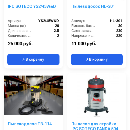
IPC SOTECO YS2/45W&D
Пылеводосос HL-301
Артикул:
YS2/45W&D
Артикул:
HL-301
Масса (кг):
20
Ёмкость бака (л):
30
Длина всасывающего шланга (м):
2.5
Сила всасывания (мбар):
230
Количество турбин (шт):
2
Напряжение (В):
220
Емкость бака для мусора (л):
45
Мощность (кВт):
1.5
25 000 руб.
11 000 руб.
⚡ В корзину
⚡ В корзину
Пылеводосос TB-114
Пылесос для стройки
IPC SOTECO PANDA 504