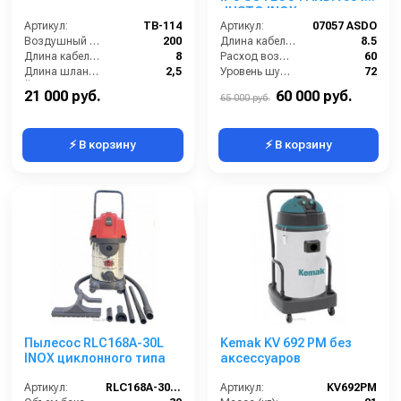
JUSTO INOX
Артикул:
TB-114
Артикул:
07057 ASDO
Воздушный поток (л/сек):
200
Длина кабеля (м):
8.5
Длина кабеля (м):
8
Расход воздуха (л/сек):
60
Длина шланга (м):
2,5
Уровень шума (дБ):
72
Ёмкость бака (л):
60
Разрежение / сила всасывания (мбар):
319
21 000 руб.
60 000 руб.
65 000 руб.
⚡ В корзину
⚡ В корзину
Пылесос RLC168A-30L
Kemak KV 692 PM без
INOX циклонного типа
аксессуаров
Артикул:
RLC168A-30L INOX
Артикул:
KV692PM