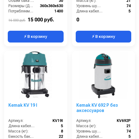
Объем бака (л):
30
Масса (кг):
21
Размеры (ДхШхВ):
360x360x630
Уровень шума (дБ):
74
Потребляемая мощность (Вт):
1400
Длина кабеля (м):
5
Масса (кг):
7
Емкость бака для мусора (л):
70
15 000 руб.
0
16 000 руб.
⚡ В корзину
⚡ В корзину
Kemak KV 19 I
Kemak KV 692 P без
аксессуаров
Артикул:
KV19I
Артикул:
KV692P
Длина кабеля (м):
5
Масса (кг):
21
Масса (кг):
8
Уровень шума (дБ):
74
Емкость бака для мусора (л):
22
Длина кабеля (м):
5