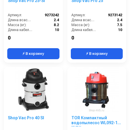
Shop Vac Pro 25-SI
Shop Vac Pro 25
Артикул:
9273242
Артикул:
9273142
Длина всасывающего шланга (м):
2.4
Длина всасывающего шланга (м):
2.4
Масса (кг):
8.2
Масса (кг):
7.5
Длина кабеля (м):
10
Длина кабеля (м):
10
Емкость бака для мусора (л):
25
Емкость бака для мусора (л):
25
0
0
⚡ В корзину
⚡ В корзину
Shop Vac Pro 40 SI
TOR Компактный
водопылесос WL092-15
INOX