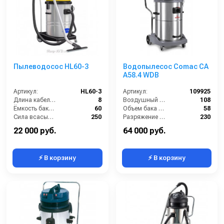
Пылеводосос HL60-3
Водопылесос Comac CA
A58.4 WDВ
Артикул:
HL60-3
Артикул:
109925
Длина кабеля (м):
8
Воздушный поток (л/сек):
108
Ёмкость бака (л):
60
Объем бака (л):
58
Сила всасывания (мбар):
250
Разряжение (мБар):
230
Напряжение (В):
220
Уровень шума (дБ):
70
22 000 руб.
64 000 руб.
⚡ В корзину
⚡ В корзину