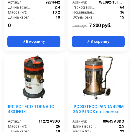
Артикул:
9274442
Артикул:
WL092-15 INOX
Длина всасывающего шланга (м):
2.4
Расход воздуха (л/сек):
64
Масса (кг):
10.2
Номинальный диаметр принадлежностей (мм):
36
Длина кабеля (м):
10
Объём бака (л):
15
Емкость бака для мусора (л):
40
Рабочая ширина основной насадки (мм):
250
0
7 200 руб.
7 800 руб.
⚡ В корзину
⚡ В корзину
IPC SOTECO TORNADO
IPC SOTECO PANDA 429M
433 INOX
GA XP INOX на тележке
Артикул:
11272 ASDO
Артикул:
09645 ASDO
Масса (кг):
26
Длина всасывающего шланга (м):
2.5
Длина кабеля (м):
10
Масса (кг):
22