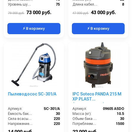
Уровень шума (дБ):
75
Длина кабеля (м):
8
Количество турбин (шт):
3
Емкость бака для мусора (л):
62
73 000 руб.
43 000 руб.
79 000 руб.
47 000 руб.
⚡ В корзину
⚡ В корзину
Пылеводосос SC-301/A
IPC Soteco PANDA 215 M
XP PLAST
(пылеводосос)
Артикул:
SC-301/A
Артикул:
09605 ASDO
Ёмкость бака (л):
30
Масса (кг):
10.5
Сила всасывания (мбар):
220
Объем бака (л):
30
Напряжение (В):
220
Потребляемая мощность (Вт):
1500
Мощность (кВт):
1
Удлинительные трубки (м):
2х0,5 алюминий в пластике
14 000 руб.
22 000 руб.