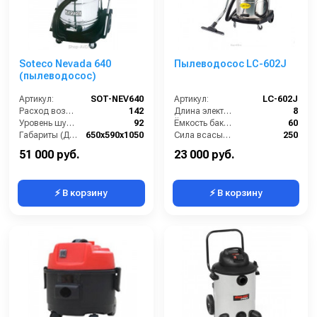
Soteco Nevada 640
Пылеводосос LC-602J
(пылеводосос)
Артикул:
SOT-NEV640
Артикул:
LC-602J
Расход воздуха (л/сек):
142
Длина электрического кабеля (м):
8
Уровень шума (дБ(А)):
92
Ёмкость бака (л):
60
Габариты (ДхШхВ):
650х590х1050
Сила всасывания (мбар):
250
Номинальный диаметр принадлежностей (мм):
40
Мощность (кВт):
2
51 000 руб.
23 000 руб.
⚡ В корзину
⚡ В корзину