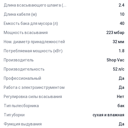
Длина всасывающего шланга (м)
2.4
Длина кабеля (м)
10
Емкость бака для мусора (л)
40
Мощность всасывания
223 мбар
Ном. диаметр принадлежностей
32 мм
Потребляемая мощность (кВт)
1.8
Производитель
Shop Vac
Производительность
52 л/c
Профессиональный
Да
Работа с электроинструментом
Да
Регулировка силы всасывания
Нет
Тип пылесборника
бак
Тип уборки
сухая и влажная
Функция выдувания
Да