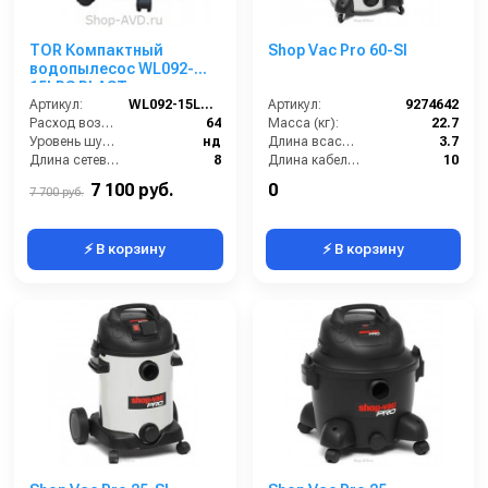
TOR Компактный
Shop Vac Pro 60-SI
водопылесос WL092-
15LPS PLAST
Артикул:
WL092-15LPS PLAST
Артикул:
9274642
Расход воздуха (л/сек):
64
Масса (кг):
22.7
Уровень шума (дБ(А)):
нд
Длина всасывающего шланга (м):
3.7
Длина сетевого шнура (м):
8
Длина кабеля (м):
10
Номинальный диаметр принадлежностей (мм):
36
Емкость бака для мусора (л):
60
7 100 руб.
0
7 700 руб.
⚡ В корзину
⚡ В корзину