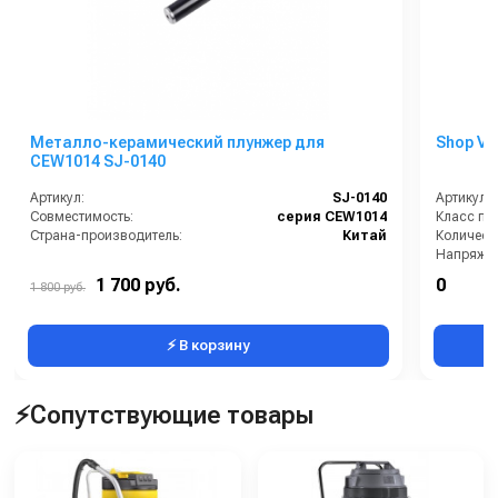
Металло-керамический плунжер для
Shop Va
CEW1014 SJ-0140
Артикул:
SJ-0140
Артикул:
Совместимость:
серия CEW1014
Класс пы
Страна-производитель:
Китай
Количеств
Напряжен
HEPA филь
1 700 руб.
0
1 800 руб.
⚡ В корзину
⚡Сопутствующие товары