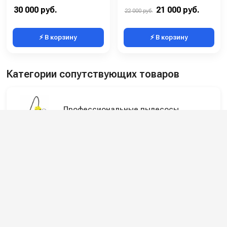
Размеры ДхШхВ (мм):
345х345х760
Рабочая ширина основной насадки (мм):
250
30 000 руб.
21 000 руб.
22 000 руб.
⚡ В корзину
⚡ В корзину
Категории сопутствующих товаров
Профессиональные пылесосы
Профессиональные пылеводососы для
сбора сухой и жидкой грязи
Подпишитесь на наши каналы и будьте в
курсе