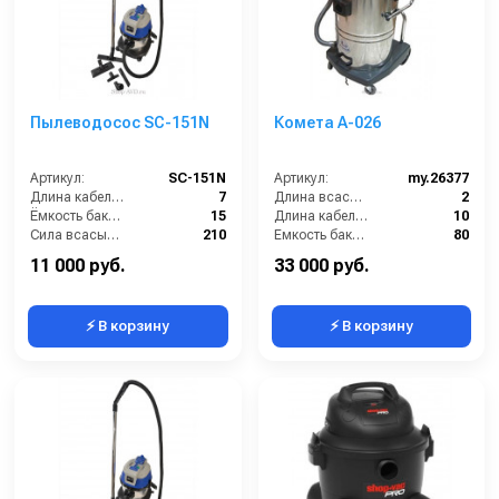
Пылеводосос SC-151N
Комета А-026
Артикул:
SC-151N
Артикул:
my.26377
Длина кабеля (м):
7
Длина всасывающего шланга (м):
2
Ёмкость бака (л):
15
Длина кабеля (м):
10
Сила всасывания (мбар):
210
Емкость бака для мусора (л):
80
Напряжение (В):
220
Количество турбин (шт):
2
11 000 руб.
33 000 руб.
⚡ В корзину
⚡ В корзину