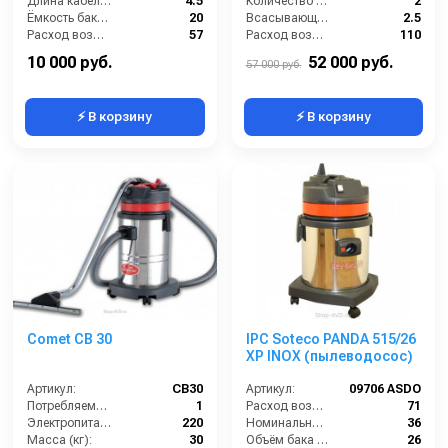
Длина кабеля (м):
4.5
Количество турбин (шт):
2
Ёмкость бака (л):
20
Всасывающий шланг (м):
2.5
Расход воздуха (л/сек):
57
Расход воздуха (л/сек):
110
Сила всасывания (мбар):
210
Уровень шума (дБ):
76
10 000 руб.
52 000 руб.
57 000 руб.
⚡ В корзину
⚡ В корзину
Comet CB 30
IPC Soteco PANDA 515/26
XP INOX (пылеводосос)
Артикул:
CB30
Артикул:
09706 ASDO
Потребляемая мощность (кВт):
1
Расход воздуха (л/сек):
71
Электропитание (В):
220
Номинальный диаметр принадлежностей (мм):
36
Масса (кг):
30
Объём бака (л):
26