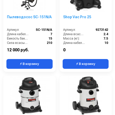
Пылеводосос SC-151N/А
Shop Vac Pro 25
Артикул:
SC-151N/А
Артикул:
9273142
Длина кабеля (м):
7
Длина всасывающего шланга (м):
2.4
Ёмкость бака (л):
15
Масса (кг):
7.5
Сила всасывания (мбар):
210
Длина кабеля (м):
10
Напряжение (В):
220
Емкость бака для мусора (л):
25
12 000 руб.
0
⚡ В корзину
⚡ В корзину