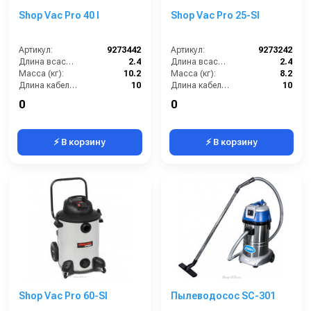
Shop Vac Pro 40 I
Shop Vac Pro 25-SI
Артикул:
9273442
Артикул:
9273242
Длина всасывающего шланга (м):
2.4
Длина всасывающего шланга (м):
2.4
Масса (кг):
10.2
Масса (кг):
8.2
Длина кабеля (м):
10
Длина кабеля (м):
10
Емкость бака для мусора (л):
40
Емкость бака для мусора (л):
25
0
0
⚡ В корзину
⚡ В корзину
Shop Vac Pro 60-SI
Пылеводосос SC-301