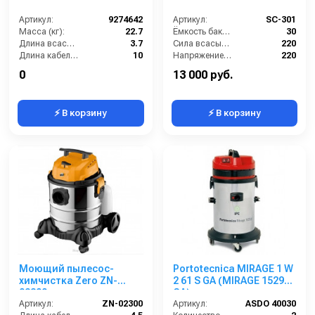
Артикул:
9274642
Артикул:
SC-301
Масса (кг):
22.7
Ёмкость бака (л):
30
Длина всасывающего шланга (м):
3.7
Сила всасывания (мбар):
220
Длина кабеля (м):
10
Напряжение (В):
220
Емкость бака для мусора (л):
60
Мощность (кВт):
1
0
13 000 руб.
⚡ В корзину
⚡ В корзину
Моющий пылесос-
Portotecnica MIRAGE 1 W
химчистка Zero ZN-
2 61 S GA (MIRAGE 1529
02300
GA)
Артикул:
ZN-02300
Артикул:
ASDO 40030