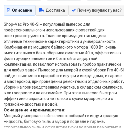
Описание
Доставка
Почему покупают у нас?
Shop-Vac Pro 40-SI – популярный пылесос для
профессионального и использования с розеткой для
электроинструмента. Главное преимущество модели –
отличные технические характеристики и универсальность.
Комбинация из мощного байпасного мотора 1800 Вт, очень
вместительного бака-сборника емкостью 40 л, эффективных
фильтрующих элементов и богатой стандартной
комплектации, позволяют использовать прибор практически
для любых задач! Пылесос для мокрой и сухой уборки Pro 40-SI
найдет свое место при работе внутри и вокруг дома, в гараже
и мастерской, при проведении ремонтных и отделочных работ,
уборки на производственном участке, в складском комплексе,
в автосервисе и на автомойке. При этом пылесос быстро и
эффективно справится не только с сухим мусором, но и с
грязной жидкостью и водой.
Оснащение и преимущества:
Мощный универсальный пылесос: собирайте воду и грязную
жидкость, бытовую пыль и мусор в подвале и гараже,
строительную пыль и куски штукатурки во время ремонтных и