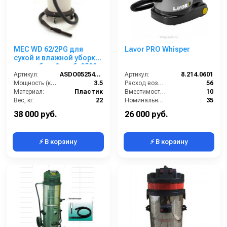
MEC WD 62/2PG для
Lavor PRO Whisper
сухой и влажной уборки
пласт. бак, 3 турб, 3500
Вт, 62 л.гараж. комп.
Артикул:
ASDO0525400/ EUR 440 S/XP
Артикул:
8.214.0601
Мощность (кВт):
3.5
Расход воздуха (л/сек):
56
Материал:
Пластик
Вместимость мусоросборника (л):
10
Вес, кг:
22
Номинальный диаметр принадлежностей (мм):
35
Габаритные размеры, мм:
500х500х990
Разрежение / сила всасывания (мбар):
264
38 000 руб.
26 000 руб.
⚡ В корзину
⚡ В корзину