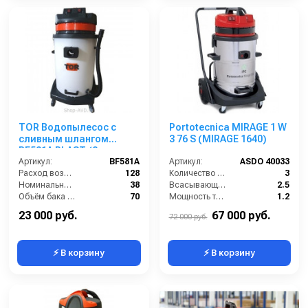
TOR Водопылесос с
Portotecnica MIRAGE 1 W
сливным шлангом
3 76 S (MIRAGE 1640)
BF581A PLAST (2
мотора)
Артикул:
BF581A
Артикул:
ASDO 40033
Расход воздуха (л/сек):
128
Количество турбин (шт):
3
Номинальный диаметр принадлежностей (мм):
38
Всасывающий шланг (м):
2.5
Объём бака (л):
70
Мощность турбины (Вт):
1.2
Рабочая ширина основной насадки (мм):
400
Расход воздуха (л/сек):
162
23 000 руб.
67 000 руб.
72 000 руб.
⚡ В корзину
⚡ В корзину