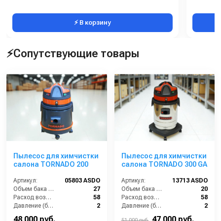
⚡ В корзину
⚡Сопутствующие товары
Пылесос для химчистки
Пылесос для химчистки
салона TORNADO 200
салона TORNADO 300 GA
Артикул:
05803 ASDO
Артикул:
13713 ASDO
Объем бака (л):
27
Объем бака (л):
20
Расход воздуха (л/сек):
58
Расход воздуха (л/сек):
58
Давление (бар):
2
Давление (бар):
2
Мощность (Вт):
1200
Мощность (Вт):
1400
48 000 руб.
47 000 руб.
51 000 руб.