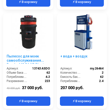
⚡ В корзину
⚡ В корзину
Пылесос для моек
+ вода + воздух
самообслуживания
Panda 440 GA XP Plast
CARWASH
Артикул:
13743 ASDO
Артикул:
my.26464
Объем бака (л):
62
Количество турбин (шт):
2
Потребляемая мощность (кВт):
4.2
Емкость бака для мусора (л):
62
Разрежение / сила всасывания (мбар):
223
Потребляемая мощность (кВт):
2.4
Масса (кг):
22
Масса (кг):
180
37 000 руб.
207 000 руб.
40 000 руб.
⚡ В корзину
⚡ В корзину