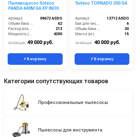
Пылеводосос Soteco
Soteco TORNADO 200 GA
PANDA 440M GA XP INOX
Артикул:
09672 ASDO
Артикул:
13712 ASDO
Объем бака (л):
62
Бак для чистой воды (л):
6
Расход воздуха (л/сек):
213
Объем бака (л):
30
Мощность (Вт):
4200
Масса (кг):
15
Напряжение (В):
220
Потребляемая мощность (Вт):
1200
49 000 руб.
40 000 руб.
53 000 руб.
43 000 руб.
⚡ В корзину
⚡ В корзину
Категории сопутствующих товаров
Профессиональные пылесосы
Пылесосы для инструмента