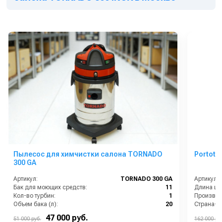
Пылесос для химчистки салона TORNADO
300 GA
Артикул:
TORNADO 300 GA
Артикул:
Бак для моющих средств:
11
Длина шл
Кол-во турбин:
1
Производи
Объем бака (л):
20
Страна-п
Расход воздуха (л/сек):
58
Рабочее д
47 000 руб.
51 000 руб.
162 000 ру
Расход моющего средства:
0.8
Мощность