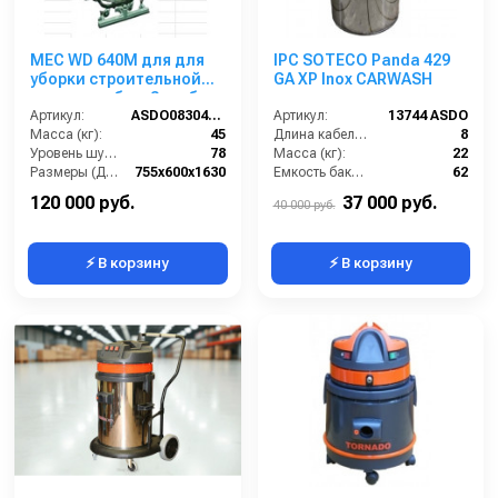
MEC WD 640M для для
IPC SOTECO Panda 429
уборки строительной
GA XP Inox CARWASH
пыли,мет. бак, 3 турб,
3300 Вт, 112 л.гараж.к.
Артикул:
ASDO08304/MEC V640 M
Артикул:
13744 ASDO
Масса (кг):
45
Длина кабеля (м):
8
Уровень шума (дБ):
78
Масса (кг):
22
Размеры (ДхШхВ):
755х600х1630
Емкость бака для мусора (л):
62
Потребляемая мощность (кВт):
3300
Уровень шума (дБ):
75
120 000 руб.
37 000 руб.
40 000 руб.
⚡ В корзину
⚡ В корзину