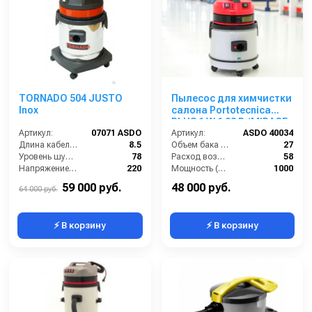
TORNADO 504 JUSTO
Пылесос для химчистки
Inox
салона Portotecnica
PLUS 1 W 1 22 P (MIRAGE
Артикул:
07071 ASDO
SUPER)
Артикул:
ASDO 40034
Длина кабеля (м):
8.5
Объем бака (л):
27
Уровень шума (дБ):
78
Расход воздуха (л/сек):
58
Напряжение (В):
220
Мощность (Вт):
1000
Мощность (кВт):
1.5
Напряжение (В):
220
59 000 руб.
48 000 руб.
64 000 руб.
⚡ В корзину
⚡ В корзину