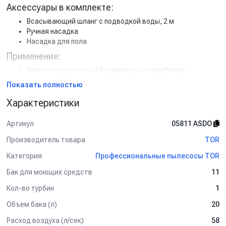
Аксессуары в комплекте:
Всасывающий шланг с подводкой воды, 2 м
Ручная насадка
Насадка для пола
Применение:
Химчистка салонов и багажников автомобилей
Очистка текстильных автомобильных ковриков
Показать полностью
Профессиональные клининговые компании
Характеристики
TORNADO 300 INOX
— компактный и надежный моющий
пылесос, обеспечивающий эффективную очистку салонов
Артикул
05811 ASDO
автомобилей и текстильных поверхностей.
Производитель товара
TOR
Купить TORNADO 300 INOX
по выгодной цене с доставкой по
России. Подробные характеристики, наличие и отзывы
Категория
Профессиональные пылесосы TOR
уточняйте у менеджеров.
Бак для моющих средств
11
Кол-во турбин
1
Объем бака (л)
20
Расход воздуха (л/сек)
58