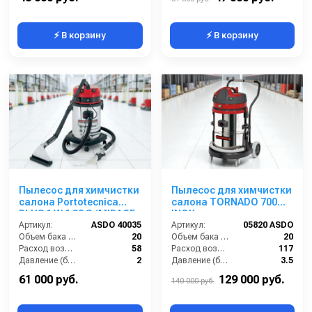
⚡ В корзину
⚡ В корзину
Пылесос для химчистки
Пылесос для химчистки
салона Portotecnica
салона TORNADO 700
PLUS 1 W 1 32 S (MIRAGE
INOX
PLUS)
Артикул:
ASDO 40035
Артикул:
05820 ASDO
Объем бака (л):
20
Объем бака (л):
20
Расход воздуха (л/сек):
58
Расход воздуха (л/сек):
117
Давление (бар):
2
Давление (бар):
3.5
Мощность (Вт):
1200
Мощность (Вт):
2400
61 000 руб.
129 000 руб.
140 000 руб.