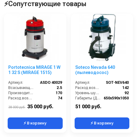
⚡Сопутствующие товары
Portotecnica MIRAGE 1 W
Soteco Nevada 640
1 32 S (MIRAGE 1515)
(пылеводосос)
Артикул:
ASDO 40029
Артикул:
SOT-NEV640
Всасывающий шланг (м):
2.5
Расход воздуха (л/сек):
142
Производительность (м3/час):
170
Уровень шума (дБ(А)):
92
Расход воздуха (л/сек):
74
Габариты (ДхШхВ):
650х590х1050
Мощность (кВт):
1.4
Номинальный диаметр принадлежностей (мм):
40
35 000 руб.
51 000 руб.
38 000 руб.
⚡ В корзину
⚡ В корзину