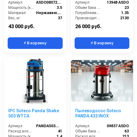
турб,3500Вт,62 л. полн.
Артикул:
ASDO08072/MEC 440M XP
Артикул:
13948 ASDO
компл.
Мощность (кВт):
3.5
Объем бака (л):
23
Материал:
Нержавеющая сталь
Потребляемая мощность (кВт):
1.35
Вес, кг:
37
Производительность по площади (м2/ч):
2130
Габаритные размеры, мм:
650х590х100
Электропитание (В):
220
43 000 руб.
26 000 руб.
⚡ В корзину
⚡ В корзину
IPC Soteco Panda Shake
Пылеводосос Soteco
503 WTCA
PANDA 433 INOX
Артикул:
PANDA503WTCA
Артикул:
09837 ASDO
Расход воздуха (л/сек):
41
Объем бака (л):
63
Мощность (кВт):
1.4
Расход воздуха (л/сек):
213