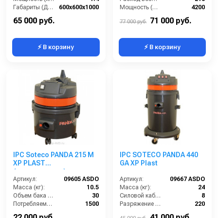
Габариты (ДхШхВ):
600x600x1000
Мощность (Вт):
4200
Номинальный диаметр принадлежностей (мм):
36
Напряжение (В):
220
65 000 руб.
71 000 руб.
77 000 руб.
⚡ В корзину
⚡ В корзину
IPC Soteco PANDA 215 M
IPC SOTECO PANDA 440
XP PLAST
GA XP Plast
(пылеводосос)
Артикул:
09605 ASDO
Артикул:
09667 ASDO
Масса (кг):
10.5
Масса (кг):
24
Объем бака (л):
30
Силовой кабель (м):
8
Потребляемая мощность (Вт):
1500
Разряжение (мБар):
220
Удлинительные трубки (м):
2х0,5 алюминий в пластике
Размеры (ДхШхВ):
500x500x870
22 000 руб.
41 000 руб.