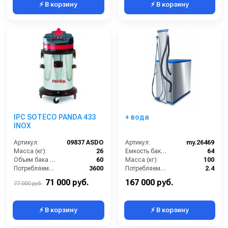
⚡ В корзину
⚡ В корзину
IPC SOTECO PANDA 433
+ вода
INOX
Артикул:
09837 ASDO
Артикул:
my.26469
Масса (кг):
26
Емкость бака для мусора (л):
64
Объем бака (л):
60
Масса (кг):
100
Потребляемая мощность (Вт):
3600
Потребляемая мощность (кВт):
2.4
Уровень шума (дБ):
84
Количество турбин (шт):
2
71 000 руб.
167 000 руб.
77 000 руб.
⚡ В корзину
⚡ В корзину