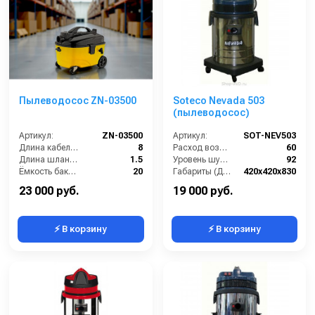
Пылеводосос ZN-03500
Soteco Nevada 503
(пылеводосос)
Артикул:
ZN-03500
Артикул:
SOT-NEV503
Длина кабеля (м):
8
Расход воздуха (л/сек):
60
Длина шланга (м):
1.5
Уровень шума (дБ(А)):
92
Ёмкость бака (л):
20
Габариты (ДхШхВ):
420х420х830
Мощность (Вт):
1400
Номинальный диаметр принадлежностей (мм):
40
23 000 руб.
19 000 руб.
⚡ В корзину
⚡ В корзину