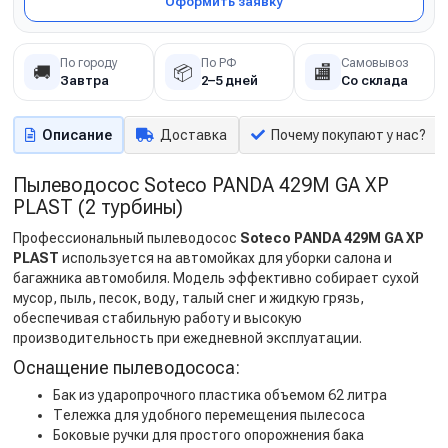
Оформить заявку
По городу
По РФ
Самовывоз
🚚
📦
🏬
Завтра
2–5 дней
Со склада
Описание
Доставка
Почему покупают у нас?
Пылеводосос Soteco PANDA 429M GA XP
PLAST (2 турбины)
Профессиональный пылеводосос
Soteco PANDA 429M GA XP
PLAST
используется на автомойках для уборки салона и
багажника автомобиля. Модель эффективно собирает сухой
мусор, пыль, песок, воду, талый снег и жидкую грязь,
обеспечивая стабильную работу и высокую
производительность при ежедневной эксплуатации.
Оснащение пылеводососа:
Бак из ударопрочного пластика объемом 62 литра
Тележка для удобного перемещения пылесоса
Боковые ручки для простого опорожнения бака