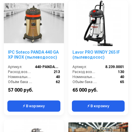
IPC Soteco PANDA 440 GA
Lavor PRO WINDY 265 IF
XP INOX (пылеводосос)
(пылеводосос)
Артикул:
440-PANDA-GA-XP
Артикул:
8.239.0001
Расход воздуха (л/сек):
213
Расход воздуха (л/сек):
130
Номинальный диаметр принадлежностей (мм):
40
Номинальный диаметр принадлежностей (мм):
40
Объём бака (л):
62
Объём бака (л):
65
Рабочая ширина основной насадки (мм):
Отсутствует
Рабочая ширина основной насадки (мм):
400
57 000 руб.
65 000 руб.
⚡ В корзину
⚡ В корзину