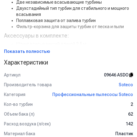
Две независимые всасывающие турбины
Двухстадийный тип турбин для стабильного и мощного
всасывания
Поплавковая защита от залива турбин
Фильтр-корзина для защиты турбин от песка и пыли
Аксессуары в комплекте:
Шланг всасывающий длиной 2,5 м
Насадка щелевая узкая
Показать полностью
Насадка щелевая широкая
Характеристики
Фильтр-корзина из полиэстера
Применение:
Артикул
09646 ASDO
Уборка автомобилей на профессиональных автомойках
Производитель товара
Soteco
Клининговые компании и сервисные предприятия
Производственные и складские помещения
Категория
Профессиональные пылесосы Soteco
Сбор сухого мусора, воды и жидкой грязи
Кол-во турбин
2
Soteco PANDA 429M GA XP PLAST
— это мощный и надежный
профессиональный пылеводосос, отличающийся высокой
Объем бака (л)
62
производительностью, долговечностью и удобством
Расход воздуха (л/сек)
142
обслуживания.
Материал бака
Пластик
Купить Soteco PANDA 429M GA XP PLAST
по выгодной цене с