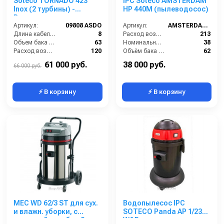
Soteco TORNADO 423
IPC Soteco AMSTERDAM
Inox (2 турбины) -
HP 440M (пылеводосос)
Водопылесос
Артикул:
09808 ASDO
Артикул:
AMSTERDAM440M
Длина кабеля (м):
8
Расход воздуха (л/сек):
213
Объем бака (л):
63
Номинальный диаметр принадлежностей (мм):
38
Расход воздуха (л/сек):
120
Объём бака (л):
62
Уровень шума (дБ):
92
Разрежение / сила всасывания (мбар):
235
61 000 руб.
38 000 руб.
66 000 руб.
⚡ В корзину
⚡ В корзину
MEC WD 62/3 ST для сух.
Водопылесос IPC
и влажн. уборки, с
SOTECO Panda AP 1/23
тележкой,мет.бак,3
W&D