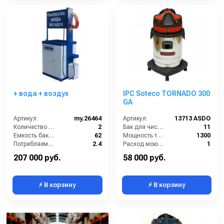
+ вода + воздух
IPC Soteco TORNADO 300
GA
Артикул:
my.26464
Артикул:
13713 ASDO
Количество турбин (шт):
2
Бак для чистой воды (л):
11
Емкость бака для мусора (л):
62
Мощность турбины (Вт):
1300
Потребляемая мощность (кВт):
2.4
Расход моющего раствора (л/мин):
1
Масса (кг):
180
Разряжение (мБар):
220
207 000 руб.
58 000 руб.
⚡ В корзину
⚡ В корзину