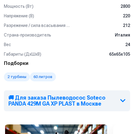
доставкой по России. Подробные характеристики, наличие и
Мощность (Вт)
2800
отзывы уточняйте у менеджеров.
Напряжение (В)
220
Разрежение / сила всасывания (мбар)
212
Страна-производитель
Италия
Вес
24
Габариты (ДхШхВ)
65х65х105
Подборки
2 турбины
60 литров
🚚 Для заказа Пылеводосос Soteco
PANDA 429M GA XP PLAST в Москве