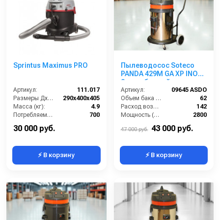
Sprintus Maximus PRO
Пылеводосос Soteco
PANDA 429M GA XP INOX
2-х турбинный
Артикул:
111.017
Артикул:
09645 ASDO
Размеры ДхШхВ (мм):
290x400x405
Объем бака (л):
62
Масса (кг):
4.9
Расход воздуха (л/сек):
142
Потребляемая мощность (Вт):
700
Мощность (Вт):
2800
Объем бака (л):
12
Напряжение (В):
220
30 000 руб.
43 000 руб.
47 000 руб.
⚡ В корзину
⚡ В корзину