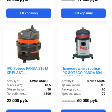
45 000 руб.
⚡ В корзину
⚡ В корзину
IPC Soteco PANDA 215 M
Пылесос для стройки
XP PLAST
IPC SOTECO PANDA 504
(пылеводосос)
JUSTO INOX
Артикул:
13948 ASDO (зам. 09605 ASDO)
Артикул:
07057 ASDO
Масса (кг):
10.5
Длина кабеля (м):
8.5
Объем бака (л):
30
Расход воздуха (л/сек):
60
Потребляемая мощность (Вт):
1500
Уровень шума (дБ):
72
Удлинительные трубки (м):
2х0,5 алюминий в пластике
Разрежение / сила всасывания (мбар):
319
22 000 руб.
60 000 руб.
65 000 руб.