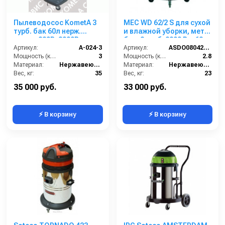
Пылеводосос KometA 3
MEC WD 62/2 S для сухой
турб. бак 60л нерж.
и влажной уборки, мет.
сталь; 220В; 3000Вт.
бак, 2 турб, 2800 Вт, 62
Артикул:
A-024-3
л.полн. компл.
Артикул:
ASDO08042/MEC 429 XP
Мощность (кВт):
3
Мощность (кВт):
2.8
Материал:
Нержавеющая сталь
Материал:
Нержавеющая сталь
Вес, кг:
35
Вес, кг:
23
Габаритные размеры, мм:
440x1000
Габаритные размеры, мм:
500х500х990
35 000 руб.
33 000 руб.
⚡ В корзину
⚡ В корзину