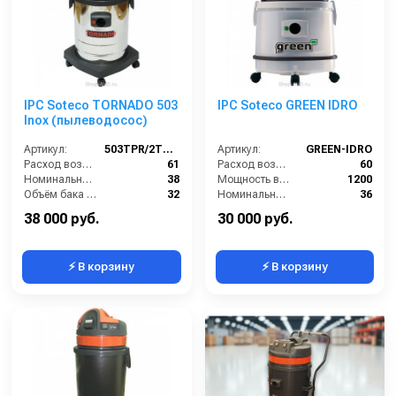
IPC Soteco TORNADO 503
IPC Soteco GREEN IDRO
Inox (пылеводосос)
Артикул:
503TPR/2TORN503
Артикул:
GREEN-IDRO
Расход воздуха (л/сек):
61
Расход воздуха (л/сек):
60
Номинальный диаметр принадлежностей (мм):
38
Мощность всасывающей турбины (Вт):
1200
Объём бака (л):
32
Номинальный диаметр принадлежностей (мм):
36
Рабочая ширина основной насадки (мм):
400
Объём бака для грязной воды (л):
27
38 000 руб.
30 000 руб.
⚡ В корзину
⚡ В корзину