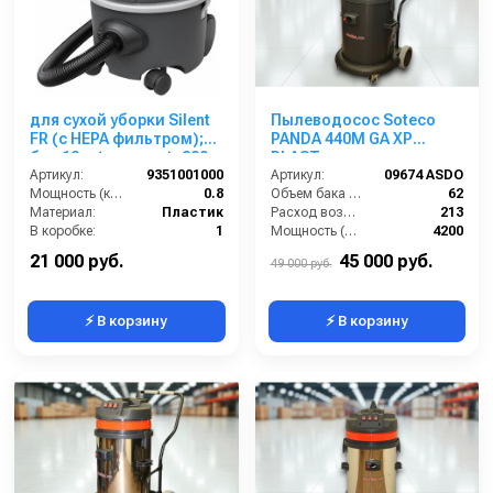
для сухой уборки Silent
Пылеводосос Soteco
FR (с HEPA фильтром);
PANDA 440M GA XP
бак 12 л (пластик); 220
PLAST
В; 800 Вт
Артикул:
9351001000
Артикул:
09674 ASDO
Мощность (кВт):
0.8
Объем бака (л):
62
Материал:
Пластик
Расход воздуха (л/сек):
213
В коробке:
1
Мощность (Вт):
4200
Вес, кг:
6.8
Напряжение (В):
220
21 000 руб.
45 000 руб.
49 000 руб.
⚡ В корзину
⚡ В корзину