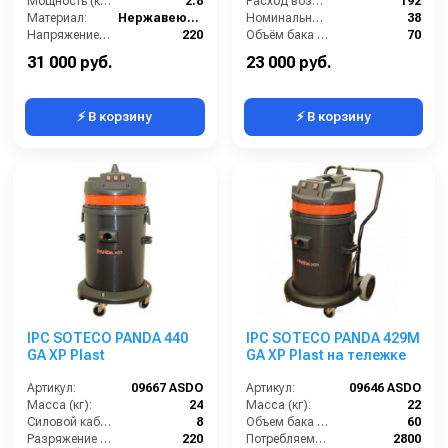
Мощность (кВт):
2.8
Расход воздуха (л/сек):
192
Материал:
Нержавеющая сталь
Номинальный диаметр принадлежностей (мм):
38
Напряжение, В:
220
Объём бака (л):
70
Объём, л:
62
Рабочая ширина основной насадки (мм):
400
31 000 руб.
23 000 руб.
⚡ В корзину
⚡ В корзину
IPC SOTECO PANDA 440
IPC SOTECO PANDA 429M
GA XP Plast
GA XP Plast на тележке
Артикул:
09667 ASDO
Артикул:
09646 ASDO
Масса (кг):
24
Масса (кг):
22
Силовой кабель (м):
8
Объем бака (л):
60
Разряжение (мБар):
220
Потребляемая мощность (Вт):
2800