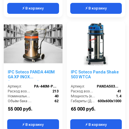
⚡ В корзину
⚡ В корзину
IPC Soteco PANDA 440M
IPC Soteco Panda Shake
GA XP INOX
503 WTCA
(пылеводосос)
Артикул:
PA-440M-PANDA-GA-XP
Артикул:
PANDA503WTCA
Расход воздуха (л/сек):
213
Расход воздуха (л/сек):
41
Номинальный диаметр принадлежностей (мм):
40
Мощность (кВт):
1.4
Объём бака (л):
62
Габариты (ДхШхВ):
600x600x1000
Рабочая ширина основной насадки (мм):
Отсутствует
Номинальный диаметр принадлежностей (мм):
36
55 000 руб.
65 000 руб.
⚡ В корзину
⚡ В корзину