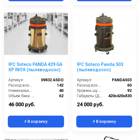
IPC Soteco PANDA 429 GA
IPC Soteco Panda 503
XP INOX (пылеводосос)
(пылеводосос)
Артикул:
09832 ASDO
Артикул:
PANDA503
Расход воздуха (л/сек):
142
Расход воздуха (л/сек):
60
Номинальный диаметр принадлежностей (мм):
40
Уровень шума (дБ(А)):
92
Объём бака (л):
62
Габариты (ДхШхВ):
420х420х830
Рабочая ширина основной насадки (мм):
Отсутствует
Номинальный диаметр принадлежностей (мм):
40
46 000 руб.
24 000 руб.
⚡ В корзину
⚡ В корзину