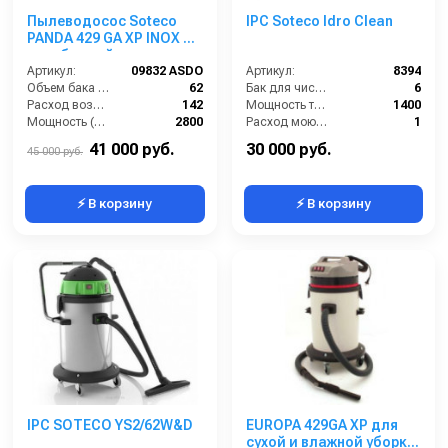
Пылеводосос Soteco
IPC Soteco Idro Clean
PANDA 429 GA XP INOX 2-
х турбинный
Артикул:
09832 ASDO
Артикул:
8394
Объем бака (л):
62
Бак для чистой воды (л):
6
Расход воздуха (л/сек):
142
Мощность турбины (Вт):
1400
Мощность (Вт):
2800
Расход моющего раствора (л/мин):
1
Напряжение (В):
220
Разряжение (мБар):
220
41 000 руб.
30 000 руб.
45 000 руб.
⚡ В корзину
⚡ В корзину
IPC SOTECO YS2/62W&D
EUROPA 429GA XP для
сухой и влажной уборки