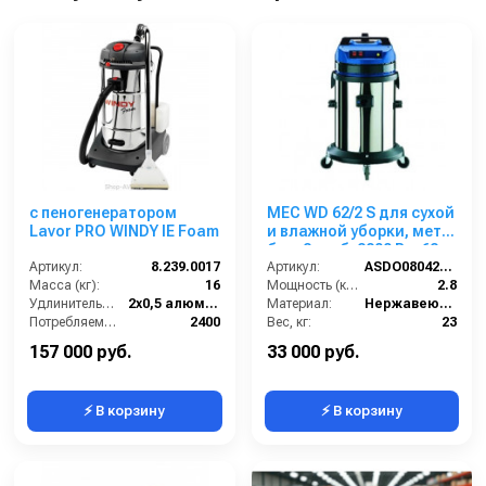
с пеногенератором
MEC WD 62/2 S для сухой
Lavor PRO WINDY IE Foam
и влажной уборки, мет.
бак, 2 турб, 2800 Вт, 62
Артикул:
8.239.0017
л.полн. компл.
Артикул:
ASDO08042/MEC 429 XP
Масса (кг):
16
Мощность (кВт):
2.8
Удлинительные трубки (м):
2х0,5 алюминий
Материал:
Нержавеющая сталь
Потребляемая мощность (Вт):
2400
Вес, кг:
23
Всасывающий шланг (м):
2.5
Габаритные размеры, мм:
500х500х990
157 000 руб.
33 000 руб.
⚡ В корзину
⚡ В корзину