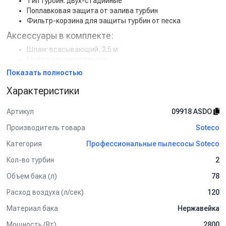
Тип турбин: двух-стадийные
Поплавковая защита от залива турбин
Фильтр-корзина для защиты турбин от песка
Аксессуары в комплекте:
Шланг всасывающий, 2.5 м
Муфта соединительная
Угловая трубка
Показать полностью
Удлинительные трубки алюминий/пластик
Характеристики
Насадка для сбора жидкой грязи/воды, 400 мм
Насадка для сбора пыли, 400 мм
Щелевая насадка
Артикул
09918 ASDO
Насадка-щетка круглая
Производитель товара
Soteco
Фильтр-корзина из полиэстера
Категория
Применение:
Профессиональные пылесосы Soteco
Автомойки и детейлинг-центры
Кол-во турбин
2
Клининговые компании
Объем бака (л)
78
Очистка производственных и складских помещений
Уборка автосервисов и цехов
Расход воздуха (л/сек)
120
Soteco PANDA 623 INOX
— надёжный пылеводосос премиум-
Материал бака
Нержавейка
класса с прочным баком из нержавеющей стали и двумя
Мощность (Вт)
мощными турбинами. Простое обслуживание, высокая
2800