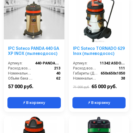
IPC Soteco PANDA 440 GA
IPC Soteco TORNADO 629
XP INOX (пылеводосос)
Inox (пылеводосос)
Артикул:
440-PANDA-GA-XP
Артикул:
11342 ASDO (629TPR/2TORN629)
Расход воздуха (л/сек):
213
Расход воздуха (л/сек):
111
Номинальный диаметр принадлежностей (мм):
40
Габариты (ДхШхВ):
650х650х1050
Объём бака (л):
62
Номинальный диаметр принадлежностей (мм):
38
Рабочая ширина основной насадки (мм):
Отсутствует
Объём бака (л):
78
57 000 руб.
65 000 руб.
71 000 руб.
⚡ В корзину
⚡ В корзину