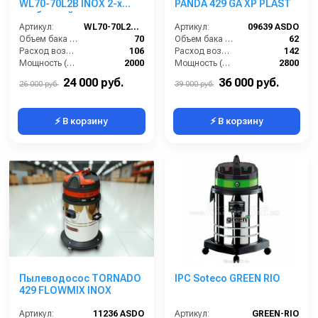
WL70-70L2B INOX 2-х
PANDA 429 GA XP PLAST
турбинный
Артикул:
WL70-70L2B INOX
Артикул:
09639 ASDO
Объем бака (л):
70
Объем бака (л):
62
Расход воздуха (л/сек):
106
Расход воздуха (л/сек):
142
Мощность (Вт):
2000
Мощность (Вт):
2800
Напряжение (В):
220
Напряжение (В):
220
24 000 руб.
36 000 руб.
26 000 руб.
39 000 руб.
⚡ В корзину
⚡ В корзину
Пылеводосос TORNADO
IPC Soteco GREEN RIO
429 FLOWMIX INOX
Артикул:
11236 ASDO
Артикул:
GREEN-RIO