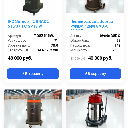
IPC Soteco TORNADO
Пылеводосос Soteco
515/37 TC SP13 W
PANDA 429M GA XP
PLAST
Артикул:
TOSZ515W37TCAI
Артикул:
09646 ASDO
Расход воздуха (л/сек):
71
Объем бака (л):
62
Уровень шума (дБ(А)):
70.8
Расход воздуха (л/сек):
142
Габариты (ДхШхВ):
390х390х790
Мощность (Вт):
2800
Мощность (кВт):
1.5
Напряжение (В):
220
48 000 руб.
40 000 руб.
43 000 руб.
⚡ В корзину
⚡ В корзину