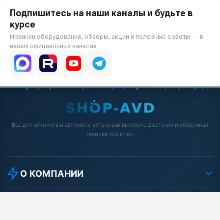
Подпишитесь на наши каналы и будьте в
курсе
Новинки оборудования, обзоры, акции и полезные советы — в
наших официальных каналах.
Всё для клининга и автомоек: установки высокого давления и уборочная
техника под ключ.
О КОМПАНИИ
О компании
Реквизиты ООО «Шоп АВД»
ПОКУПАТЕЛЯМ
Защита данных клиента
Как заказать?