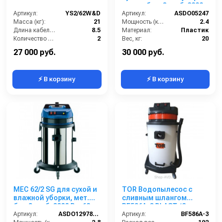
пласт. бак, 2 турб, 2800
Артикул:
YS2/62W&D
Вт, 62 л.
Артикул:
ASDO05247
Масса (кг):
21
Мощность (кВт):
2.4
Длина кабеля (м):
8.5
Материал:
Пластик
Количество турбин (шт):
2
Вес, кг:
20
Емкость бака для мусора (л):
62
Габаритные размеры, мм:
500х500х990
27 000 руб.
30 000 руб.
⚡ В корзину
⚡ В корзину
MEC 62/2 SG для сухой и
TOR Водопылесос с
влажной уборки, мет.
сливным шлангом
бак,2 турб, 2800 Вт, 62 л.
BF586A-3 PLAST (3
гараж.компл.
Артикул:
ASDO12978/MEC 429 XP GA
мотора)
Артикул:
BF586A-3