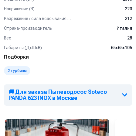
производительность и удобная конструкция делают эту
Напряжение (В)
220
модель идеальным решением для интенсивного
использования.
Разрежение / сила всасывания (мбар)
212
Купить Soteco PANDA 623 INOX
можно по выгодной цене с
Страна-производитель
Италия
доставкой по России. Подробности уточняйте у наших
Вес
28
специалистов.
Габариты (ДхШхВ)
65х65х105
Подборки
2 турбины
🚚 Для заказа Пылеводосос Soteco
PANDA 623 INOX в Москве