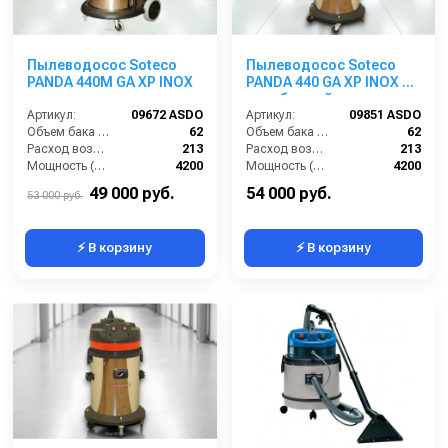
Пылеводосос Soteco
Пылеводосос Soteco
PANDA 440M GA XP INOX
PANDA 440 GA XP INOX 3-
х турбинный
Артикул:
09672 ASDO
Артикул:
09851 ASDO
Объем бака (л):
62
Объем бака (л):
62
Расход воздуха (л/сек):
213
Расход воздуха (л/сек):
213
Мощность (Вт):
4200
Мощность (Вт):
4200
Напряжение (В):
220
Напряжение (В):
220
49 000 руб.
54 000 руб.
53 000 руб.
⚡ В корзину
⚡ В корзину