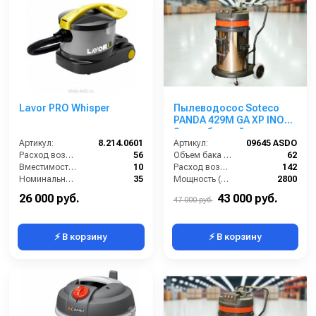
Lavor PRO Whisper
Пылеводосос Soteco
PANDA 429M GA XP INOX
2-х турбинный
Артикул:
8.214.0601
Артикул:
09645 ASDO
Расход воздуха (л/сек):
56
Объем бака (л):
62
Вместимость мусоросборника (л):
10
Расход воздуха (л/сек):
142
Номинальный диаметр принадлежностей (мм):
35
Мощность (Вт):
2800
Разрежение / сила всасывания (мбар):
264
Напряжение (В):
220
26 000 руб.
43 000 руб.
47 000 руб.
⚡ В корзину
⚡ В корзину