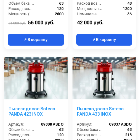
Объем бака (л):
63
Расход воздуха (л/сек):
48
Расход воздуха (л/сек):
120
Мощность всасывающей турбины (Вт):
1200
Мощность (Вт):
2600
Номинальный диаметр принадлежностей (мм):
36
Напряжение (В):
220
Объём бака для грязной воды (л):
32
56 000 руб.
42 000 руб.
61 000 руб.
⚡ В корзину
⚡ В корзину
Пылеводосос Soteco
Пылеводосос Soteco
PANDA 423 INOX
PANDA 433 INOX
Артикул:
09808 ASDO
Артикул:
09837 ASDO
Объем бака (л):
63
Объем бака (л):
63
Расход воздуха (л/сек):
120
Расход воздуха (л/сек):
213