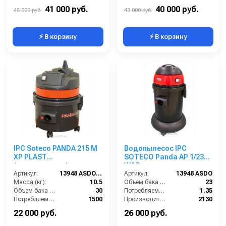
Размеры (ДхШхВ):
500x500x870
Размеры (ДхШхВ):
500х500х870
41 000 руб.
40 000 руб.
45 000 руб.
43 000 руб.
⚡ В корзину
⚡ В корзину
IPC Soteco PANDA 215 M
Водопылесос IPC
XP PLAST
SOTECO Panda AP 1/23
(пылеводосос)
W&D
Артикул:
13948 ASDO (зам. 09605 ASDO)
Артикул:
13948 ASDO
Масса (кг):
10.5
Объем бака (л):
23
Объем бака (л):
30
Потребляемая мощность (кВт):
1.35
Потребляемая мощность (Вт):
1500
Производительность по площади (м2/ч):
2130
Удлинительные трубки (м):
2х0,5 алюминий в пластике
Электропитание (В):
220
22 000 руб.
26 000 руб.