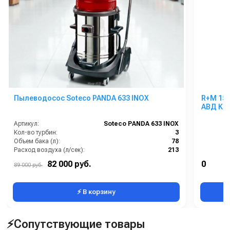
Пылеводосос Soteco PANDA 633 INOX
R+M 15
АВД Kar
Артикул:
Soteco PANDA 633 INOX
Кол-во турбин:
3
Объем бака (л):
78
Расход воздуха (л/сек):
213
Материал бака:
Нержавейка
82 000 руб.
0
89 000 руб.
Мощность (Вт):
4200
⚡ В корзину
⚡Сопутствующие товары