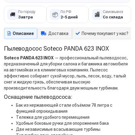
По городу
По РФ
Самовывоз
🚚
📦
🏬
Завтра
2–5 дней
Со склада
Описание
Доставка
Почему покупают у нас?
Пылеводосос Soteco PANDA 623 INOX
Soteco PANDA 623 INOX
— профессиональный пылеводосос,
предназначенный для уборки салона и багажника автомобиля
на автомойках и в клининговых компаниях. Пылесос
эффективно собирает сухой мусор, пыль, песок, воду, талый
снег и жидкую грязь, обеспечивая высокую
производительность благодаря двум мощным турбинам.
Оснащение пылеводососа:
Бак из нержавеющей стали объёмом 78 литра с
функцией опрокидывания
Тележка для удобного перемещения
Удобные боковые ручки для опорожнения бака
Две независимые всасывающие турбины