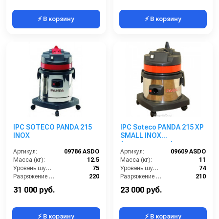
⚡ В корзину
⚡ В корзину
IPC SOTECO PANDA 215
IPC Soteco PANDA 215 XP
INOX
SMALL INOX
(пылеводосос)
Артикул:
09786 ASDO
Артикул:
09609 ASDO
Масса (кг):
12.5
Масса (кг):
11
Уровень шума (дБ):
75
Уровень шума (дБ):
74
Разряжение (мБар):
220
Разряжение (мБар):
210
Размеры (ДхШхВ):
390х390х620
Размеры (ДхШхВ):
390х390х630
31 000 руб.
23 000 руб.
⚡ В корзину
⚡ В корзину