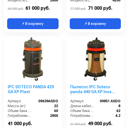
Мощность (Вт):
2800
Мощность (Вт):
4200
Напряжение (В):
220
Напряжение (В):
220
61 000 руб.
71 000 руб.
66 000 руб.
77 000 руб.
⚡ В корзину
⚡ В корзину
IPC SOTECO PANDA 429
Пылесос IPC Soteco
GA XP Plast
panda 440 GA XP Inox
(пылеводосос)
Артикул:
09639ASDO
Артикул:
09851 ASDO
Масса (кг):
22
Длина кабеля (м):
8
Объем бака (л):
60
Объем бака (л):
62
Потребляемая мощность (Вт):
2800
Потребляемая мощность (кВт):
4.2
Размеры (ДхШхВ):
500х500х870
Расход воздуха (л/сек):
213
41 000 руб.
49 000 руб.
51 000 руб.