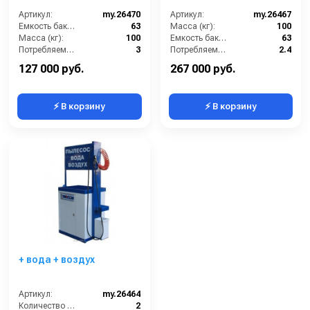
Артикул:
my.26470
Артикул:
my.26467
Емкость бака для мусора (л):
63
Масса (кг):
100
Масса (кг):
100
Емкость бака для мусора (л):
63
Потребляемая мощность (кВт):
3
Потребляемая мощность (кВт):
2.4
Количество турбин (шт):
2
Регулировка силы всасывания:
Нет
127 000 руб.
267 000 руб.
⚡ В корзину
⚡ В корзину
+ вода + воздух
Артикул:
my.26464
Количество турбин (шт):
2