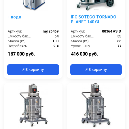
+ вода
IPC SOTECO TORNADO
PLANET 140 GL
Артикул:
my.26469
Артикул:
00364 ASID
Емкость бака для мусора (л):
64
Емкость бака для мусора (л):
35
Масса (кг):
100
Масса (кг):
68
Потребляемая мощность (кВт):
2.4
Уровень шума (дБ):
77
Количество турбин (шт):
2
Потребляемая мощность (кВт):
1.5
167 000 руб.
416 000 руб.
⚡ В корзину
⚡ В корзину