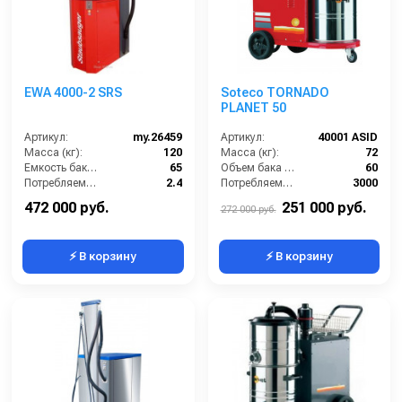
EWA 4000-2 SRS
Soteco TORNADO
PLANET 50
Артикул:
my.26459
Артикул:
40001 ASID
Масса (кг):
120
Масса (кг):
72
Емкость бака для мусора (л):
65
Объем бака (л):
60
Потребляемая мощность (кВт):
2.4
Потребляемая мощность (Вт):
3000
Регулировка силы всасывания:
Нет
Разряжение (мБар):
275
472 000 руб.
251 000 руб.
272 000 руб.
⚡ В корзину
⚡ В корзину