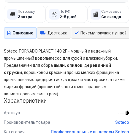
По городу
По РФ
Самовывоз
🚚
📦
🏬
Завтра
2–5 дней
Со склада
Описание
Доставка
Почему покупают у нас?
Soteco TORNADO PLANET 140 2F - мощный и надежный
промышленный водопылесос для сухой и влажной уборки.
Предназначен для сбора
пыли
,
опилок
, д
еревянной
стружки
, порошковой краски и прочих мелких фракций на
промышленных предприятиях, в цехах и мастерских, а также
жидких фракций (при снятой части с многоразовым
полиэстеровым фильтром).
Характеристики
Артикул
----
Производитель товара
Soteco
Категория
Профессиональные пылесосы Soteco