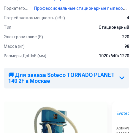
Подкатегория
Профессиональные стационарные пылесосы Soteco
Потребляемая мощность (кВт)
4
Тип
Стационарный
Электропитание (В)
220
Масса (кг)
98
Размеры ДхШхВ (мм)
1020x640x1270
🚚 Для заказа Soteco TORNADO PLANET
140 2F в Москве
Evotec E
Артикул: