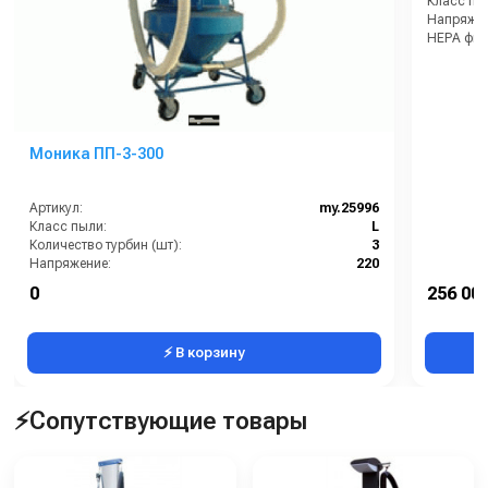
Класс пы
Напряжен
HEPA филь
Габариты
Моника ПП-3-300
Артикул:
my.25996
Класс пыли:
L
Количество турбин (шт):
3
Напряжение:
220
HEPA фильтр в комплекте:
Нет
0
256 000
Возможность подключения электрощетки:
Нет
⚡ В корзину
⚡Сопутствующие товары