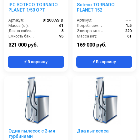
IPC SOTECO TORNADO
Soteco TORNADO
PLANET 1/50 OPT
PLANET 152
Артикул:
01200 ASID
Артикул:
----
Масса (кг):
61
Потребляемая мощность (кВт):
1.5
Длина кабеля (м):
8
Электропитание (В):
220
Емкость бака для мусора (л):
95
Масса (кг):
61
Уровень шума (дБ):
67
Размеры ДхШхВ (мм):
900x670x1450
321 000 руб.
169 000 руб.
⚡ В корзину
⚡ В корзину
Один пылесос с 2-мя
Два пылесоса
турбинами