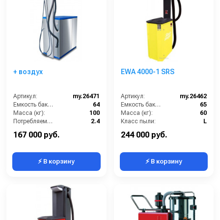
+ воздух
EWA 4000-1 SRS
Артикул:
my.26471
Артикул:
my.26462
Емкость бака для мусора (л):
64
Емкость бака для мусора (л):
65
Масса (кг):
100
Масса (кг):
60
Потребляемая мощность (кВт):
2.4
Класс пыли:
L
Количество турбин (шт):
2
Напряжение:
380
167 000 руб.
244 000 руб.
⚡ В корзину
⚡ В корзину