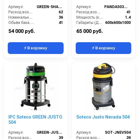
Артикул:
GREEN-SHAKE503
Артикул:
PANDA503WTCA
Расход воздуха (л/сек):
62
Расход воздуха (л/сек):
41
Номинальный диаметр принадлежностей (мм):
36
Мощность (кВт):
1.4
Объём бака (л):
41
Габариты (ДхШхВ):
600x600x1000
Разрежение / сила всасывания (мбар):
236
Номинальный диаметр принадлежностей (мм):
36
54 000 руб.
65 000 руб.
⚡ В корзину
⚡ В корзину
IPC Soteco GREEN JUSTO
Soteco Justo Nevada 504
504
Артикул:
GREEN-JUSTO-504
Артикул:
SOT-JNEV504
Расход воздуха (л/сек):
39
Расход воздуха (л/сек):
39