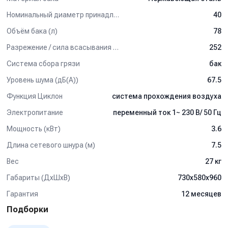
- Удлинительная трубка, 2 шт.
Номинальный диаметр принадлежностей (мм)
40
- Напольная насадка.
- Щелевая насадка.
Объём бака (л)
78
- Круглая щетка.
Разрежение / сила всасывания (мбар)
252
Применение:
Система сбора грязи
бак
Пылесос
IPC Soteco GREEN 3-FLOW 440
может
Уровень шума (дБ(А))
67.5
использоваться для общей очистки строительных площадок,
сбора крупного сухого мусора и мелкодисперсной пыли.
Функция Циклон
система прохождения воздуха
Отличный выбор для строительных подрядчиков,
Электропитание
переменный ток 1~ 230 В/ 50 Гц
производственных цехов и складских помещений с большим
пылеобразованием.
Мощность (кВт)
3.6
Длина сетевого шнура (м)
7.5
Вес
27 кг
Габариты (ДхШхВ)
730х580х960
Гарантия
12 месяцев
Подборки