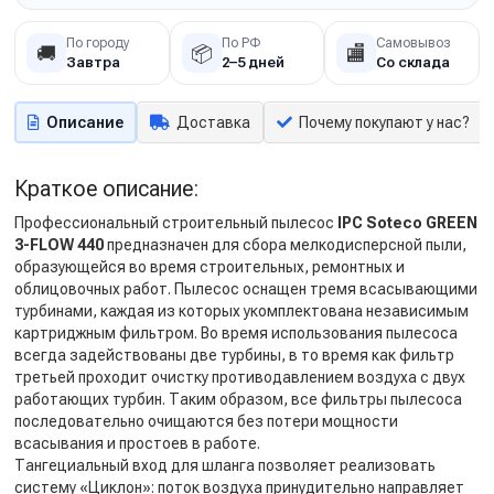
По городу
По РФ
Самовывоз
🚚
📦
🏬
Завтра
2–5 дней
Со склада
Описание
Доставка
Почему покупают у нас?
Краткое описание:
Профессиональный строительный пылесос
IPC Soteco GREEN
3-FLOW 440
предназначен для сбора мелкодисперсной пыли,
образующейся во время строительных, ремонтных и
облицовочных работ. Пылесос оснащен тремя всасывающими
турбинами, каждая из которых укомплектована независимым
картриджным фильтром. Во время использования пылесоса
всегда задействованы две турбины, в то время как фильтр
третьей проходит очистку противодавлением воздуха с двух
работающих турбин. Таким образом, все фильтры пылесоса
последовательно очищаются без потери мощности
всасывания и простоев в работе.
Тангециальный вход для шланга позволяет реализовать
систему «Циклон»: поток воздуха принудительно направляет