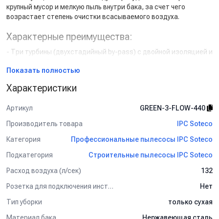
крупный мусор и мелкую пыль внутри бака, за счет чего
возрастает степень очистки всасываемого воздуха.
Характерные преимущества:
- Три турбины (двухстадийный by-pass) с двойной изоляцией и
независимой вентиляцией.
Показать полностью
- Три независимых картриджных фильтра (фильтрация – 1
микрон).
Характеристики
- Самоочистка фильтров во время работы без потери
мощности всасывания.
Артикул
GREEN-3-FLOW-440
- Непрерывная работа пылесоса без остановок для
обслуживания фильтров.
Производитель товара
IPC Soteco
- Бак из нержавеющей стали дает повышенный уровень
Категория
Профессиональные пылесосы IPC Soteco
звукоизоляции.
- Тележка с 2 направляющими передними и 2 большими
Подкатегория
Строительные пылесосы IPC Soteco
задними колесами.
- Система направления воздушного потока «Циклон».
Расход воздуха (л/сек)
132
Розетка для подключения инструмента
Нет
Комплект поставки:
Тип уборки
только сухая
- Всасывающий шланг.
- Соединительное колено.
Материал бака
Нержавеющая сталь