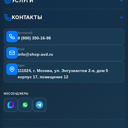
УСЛУГИ
Вакансии
Доставка
Услуги
Рассрочка
Гарантия
Аренда АВД
КОНТАКТЫ
Статьи
Лизинг
Ремонт АВД
Получить скидку
Сертификаты
Бесплатный
Наши работы
8 (800) 350-16-98
Отзывы наших клиентов
Email
Карта сайта
info@shop-avd.ru
Адрес
111024, г. Москва, ул. Энтузиастов 2-я, дом 5
корпус 17, помещение 12
МЕССЕНДЖЕРЫ