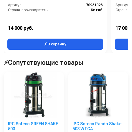
Артикул:
70981023
Артикул:
Страна-производитель:
Китай
Страна-п
14 000 руб.
17 000 
⚡ В корзину
⚡Сопутствующие товары
IPC Soteco GREEN SHAKE
IPC Soteco Panda Shake
503
503 WTCA