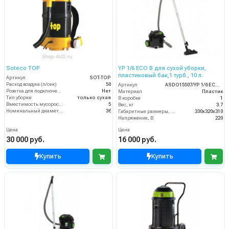
Soteco TOP
YP 1/6 ECO B для сухой уборки,
пластиковый бак,1 турб., 10 л.
Артикул
SOT-TOP
Расход воздуха (л/сек)
50
Артикул
ASDO15507/YP 1/6 ECO B
Розетка для подключения инструмента
Нет
Материал
Пластик
Тип уборки
только сухая
В коробке
1
Вместимость мусоросборника (л)
5
Вес, кг
3.7
Номинальный диаметр принадлежностей (мм)
36
Габаритные размеры, мм
330х320х310
Напряжение, В
220
Цена
Цена
30 000 руб.
16 000 руб.
Купить
Купить