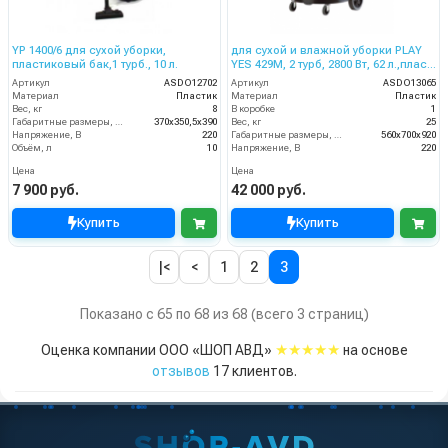
YP 1400/6 для сухой уборки,
для сухой и влажной уборки PLAY
пластиковый бак,1 турб., 10 л.
YES 429M, 2 турб, 2800 Вт, 62 л.,пласт.
со сливным шлангом
Артикул
ASDO12702
Артикул
ASDO13065
Материал
Пластик
Материал
Пластик
Вес, кг
8
В коробке
1
Габаритные размеры, мм
370х350,5х390
Вес, кг
25
Напряжение, В
220
Габаритные размеры, мм
560x700x920
Объём, л
10
Напряжение, В
220
Цена
Цена
7 900 руб.
42 000 руб.
Купить
Купить
|<
<
1
2
3
Показано с 65 по 68 из 68 (всего 3 страниц)
★★★★★
Оценка компании ООО «ШОП АВД»
на основе
отзывов
17
клиентов.