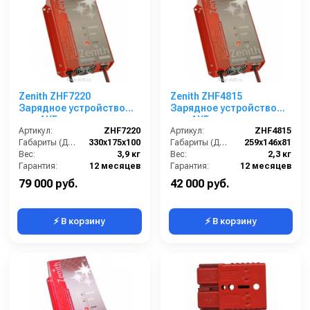
Zenith ZHF7220
Zenith ZHF4815
Зарядное устройство
Зарядное устройство
для АКБ
для АКБ
Артикул:
ZHF7220
Артикул:
ZHF4815
Габариты (ДхШхВ):
330х175х100
Габариты (ДхШхВ):
259х146х81
Вес:
3,9 кг
Вес:
2,3 кг
Гарантия:
12 месяцев
Гарантия:
12 месяцев
79 000 руб.
42 000 руб.
⚡ В корзину
⚡ В корзину