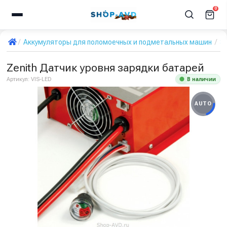
0
Аккумуляторы для поломоечных и подметальных машин
З
Zenith Датчик уровня зарядки батарей
В наличии
Артикул:
VIS-LED
AUTO