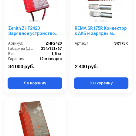
Zenith ZHF2420
REMA SR175R Коннектор
Зарядное устройство
к АКБ и зарядным
для АКБ
устройствам
Артикул:
ZHF2420
Артикул:
SR175R
Габариты (ДхШхВ):
234х121х67
Вес:
1,5 кг
Гарантия:
12 месяцев
34 000 руб.
2 400 руб.
⚡ В корзину
⚡ В корзину