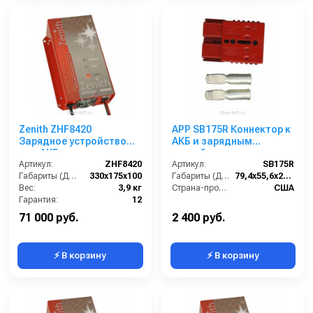
Zenith ZHF8420
APP SB175R Коннектор к
Зарядное устройство
АКБ и зарядным
для АКБ
устройствам
Артикул:
ZHF8420
Артикул:
SB175R
Габариты (ДхШхВ):
330х175х100
Габариты (ДхШхВ):
79,4х55,6х25,4
Вес:
3,9 кг
Страна-производитель:
США
Гарантия:
12
71 000 руб.
2 400 руб.
⚡ В корзину
⚡ В корзину