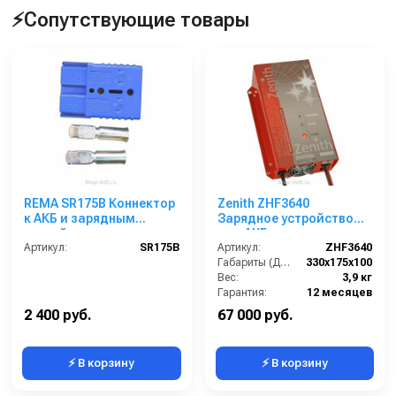
⚡Сопутствующие товары
REMA SR175B Коннектор
Zenith ZHF3640
к АКБ и зарядным
Зарядное устройство
устройствам
для АКБ
Артикул:
SR175B
Артикул:
ZHF3640
Габариты (ДхШхВ):
330х175х100
Вес:
3,9 кг
Гарантия:
12 месяцев
2 400 руб.
67 000 руб.
⚡ В корзину
⚡ В корзину