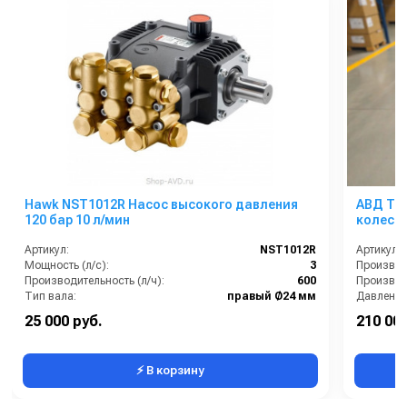
Hawk NST1012R Насос высокого давления
АВД Три
120 бар 10 л/мин
колеса,
теплоз
Артикул:
NST1012R
Артикул:
Мощность (л/с):
3
Производительность (л/ч):
600
Производи
Тип вала:
правый Ø24 мм
Давление 
Максимальное давление воды (бар):
120
Напряжен
25 000 руб.
210 000
Объём заливаемого масла (л):
0.4
Страна-п
⚡ В корзину