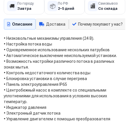
По городу
По РФ
Самовывоз
🚚
📦
🏬
Завтра
2–5 дней
Со склада
Описание
Доставка
Почему покупают у нас?
• Низковольтные механизмы управления (24 В).
• Настройка потока воды
• Одновременное использование нескольких патрубков
• Автоматическое выключение неиспользуемой установки.
• Возможность настройки различного потока в различных
зонах мытья.
• Контроль недостаточного количества воды
• Блокировка установки в случае перегрева
• Панель электроуправления IP65
• Центробежный насос в комплекте со специальными
уплотнениями для использования в условиях высоких
температур.
• Индикатор давления
• Электронный датчик потока
• Управление двигателем с помощью преобразователя