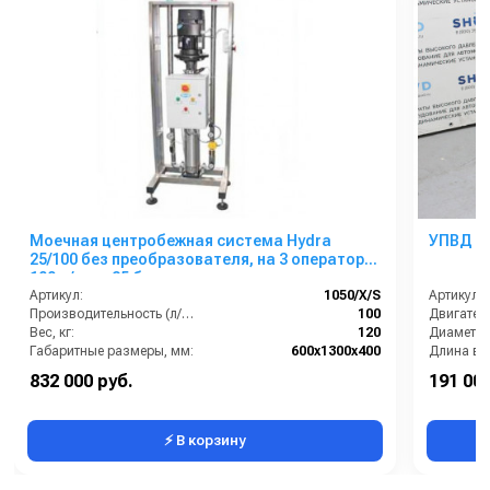
Моечная центробежная система Hydra
УПВД ТР
25/100 без преобразователя, на 3 оператора,
100 л/мин, 25 бар
Артикул:
1050/X/S
Артикул:
Производительность (л/мин):
100
Двигатель
Вес, кг:
120
Диаметр 
Габаритные размеры, мм:
600x1300x400
Напряжение, В:
400
Длина шл
832 000 руб.
191 000
Сегмент:
Пищевой сегмент
Мощность 
⚡ В корзину