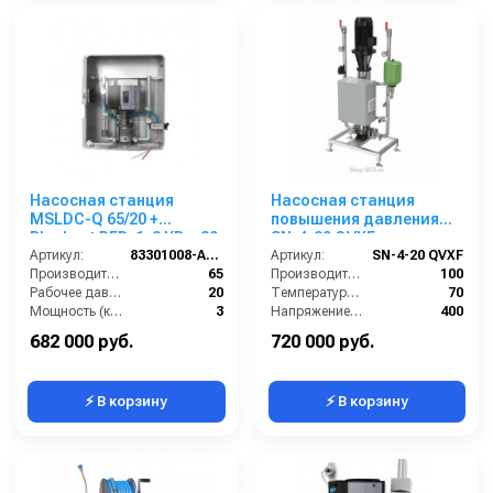
Насосная станция
Насосная станция
MSLDC-Q 65/20 +
повышения давления
Blocksat RFD, 1x3 КВт, 20
SN-4-20 QVXF
бар, 2 пользователя
Артикул:
83301008-A-RFD
Артикул:
SN-4-20 QVXF
Производительность (л/мин):
65
Производительность (л/мин):
100
Рабочее давление (бар):
20
Температура (°C):
70
Мощность (кВт):
3
Напряжение (В):
400
Вход:
1 1/4 внутренняя резьба
Рабочее давление (бар):
20
682 000 руб.
720 000 руб.
⚡ В корзину
⚡ В корзину