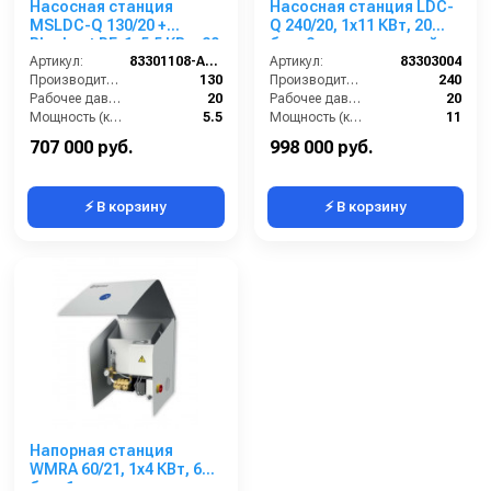
Насосная станция
Насосная станция LDC-
MSLDC-Q 130/20 +
Q 240/20, 1x11 КВт, 20
Blocksat RF, 1x5,5 КВт, 20
бар, 8 пользователей
бар, 4 пользователя
Артикул:
83301108-A-RF
Артикул:
83303004
Производительность (л/мин):
130
Производительность (л/мин):
240
Рабочее давление (бар):
20
Рабочее давление (бар):
20
Мощность (кВт):
5.5
Мощность (кВт):
11
Вход:
2 внутренняя резьба
Вход:
2 внутренняя резьба
707 000 руб.
998 000 руб.
⚡ В корзину
⚡ В корзину
Напорная станция
WMRA 60/21, 1x4 КВт, 60
бар, 1 пользователь