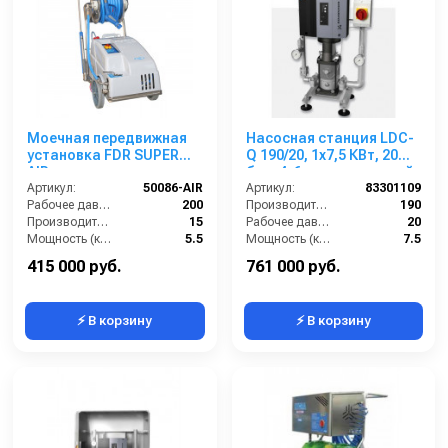
Моечная передвижная
Насосная станция LDC-
установка FDR SUPER
Q 190/20, 1x7,5 КВт, 20
AIR с нанесением пены,
бар, 4-6 пользователей
200 бар, 15 л/мин с
Артикул:
50086-AIR
Артикул:
83301109
барабаном
Рабочее давление (бар):
200
Производительность (л/мин):
190
Производительность (л/мин):
15
Рабочее давление (бар):
20
Мощность (кВт):
5.5
Мощность (кВт):
7.5
Обороты двигателя (об/мин):
1450
Вход:
2 внутренняя резьба
415 000 руб.
761 000 руб.
⚡ В корзину
⚡ В корзину