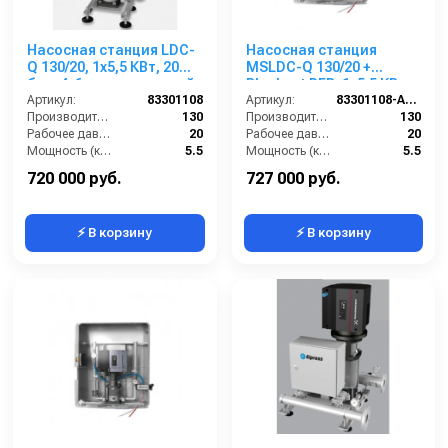
Насосная станция LDC-
Насосная станция
Q 130/20, 1x5,5 КВт, 20
MSLDC-Q 130/20 +
бар, 4-6 пользователей
Blocksat RFD, 1x5,5 КВт,
Артикул:
83301108
20 бар, 4 пользователя
Артикул:
83301108-A-RFD
Производительность (л/мин):
130
Производительность (л/мин):
130
Рабочее давление (бар):
20
Рабочее давление (бар):
20
Мощность (кВт):
5.5
Мощность (кВт):
5.5
Вход:
2 внутренняя резьба
Вход:
2 внутренняя резьба
720 000 руб.
727 000 руб.
⚡ В корзину
⚡ В корзину