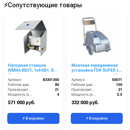
⚡Сопутствующие товары
Напорная станция
Моечная передвижная
WMRA 80/21, 1x4 КВт, 80
установка FDR SUPER с
бар, 1 пользователь
нанесением пены, на 1
Артикул:
83301300
оператора , 150 бар, 21
Артикул:
50071
Рабочее давление (бар):
80
л/мин
Рабочее давление (бар):
150
Производительность (л/мин):
21
Производительность (л/мин):
21
Мощность (кВт):
4
Мощность (кВт):
5.5
Вход:
1/2
Обороты двигателя (об/мин):
1450
571 000 руб.
332 000 руб.
⚡ В корзину
⚡ В корзину