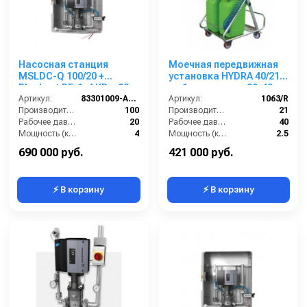
Насосная станция
Моечная передвижная
MSLDC-Q 100/20 +
установка HYDRA 40/21
Blocksat RF, 1x4 КВт, 20
на 1 оператора, 20-40
бар, 3 пользователя
Артикул:
83301009-A-RF
бар, 21 л/мин, 400 В
Артикул:
1063/R
Производительность (л/мин):
100
Производительность (л/мин):
21
Рабочее давление (бар):
20
Рабочее давление (бар):
40
Мощность (кВт):
4
Мощность (кВт):
2.5
Вход:
1 1/4 внутренняя резьба
Обороты двигателя (об/мин):
1450
690 000 руб.
421 000 руб.
⚡ В корзину
⚡ В корзину