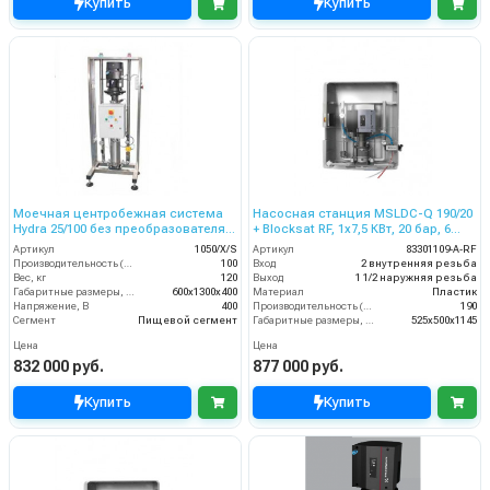
Купить
Купить
Моечная центробежная система
Насосная станция MSLDC-Q 190/20
Hydra 25/100 без преобразователя,
+ Blocksat RF, 1x7,5 КВт, 20 бар, 6
на 3 оператора, 100 л/мин, 25 бар
пользователей
Артикул
1050/X/S
Артикул
83301109-A-RF
Производительность (л/мин)
100
Вход
2 внутренняя резьба
Вес, кг
120
Выход
1 1/2 наружняя резьба
Габаритные размеры, мм
600x1300x400
Материал
Пластик
Напряжение, В
400
Производительность (л/мин)
190
Сегмент
Пищевой сегмент
Габаритные размеры, мм
525x500x1145
Цена
Цена
832 000 руб.
877 000 руб.
Купить
Купить