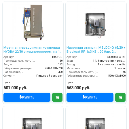
Моечная передвижная установка
Насосная станция MSLDC-Q 65/20 +
HYDRA 20/30 с компрессором, на 1
Blocksat RF, 1x3 КВт, 20 бар, 2
оператора, 20 бар, 30 л/мин.
пользователя
Артикул
1067/CR
Артикул
83301008-A-RF
Производительность (л/мин)
30
Вход
1 1/4 внутренняя резьба
Вес, кг
112
Выход
1 наружняя резьба
Габаритные размеры, мм
670x1090x760
Материал
Пластик
Напряжение, В
400
Производительность (л/мин)
65
Сегмент
Пищевой сегмент
Габаритные размеры, мм
520x490x1000
Цена
Цена
607 000 руб.
663 000 руб.
Купить
Купить