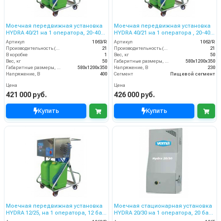
Моечная передвижная установка
Моечная передвижная установка
HYDRA 40/21 на 1 оператора, 20-40
HYDRA 40/21 на 1 оператора , 20-40
бар, 21 л/мин, 400 В
бар, 21 л/мин, 230 В
Артикул
1063/R
Артикул
1062/R
Производительность (л/мин)
21
Производительность (л/мин)
21
В коробке
1
Вес, кг
50
Вес, кг
50
Габаритные размеры, мм
580x1200x350
Габаритные размеры, мм
580x1200x350
Напряжение, В
230
Напряжение, В
400
Сегмент
Пищевой сегмент
Цена
Цена
421 000 руб.
426 000 руб.
Купить
Купить
Моечная передвижная установка
Моечная стационарная установка
HYDRA 12/25, на 1 оператора, 12 бар,
HYDRA 20/30 на 1 оператора, 20 бар,
25 л/мин.
30 л/мин.