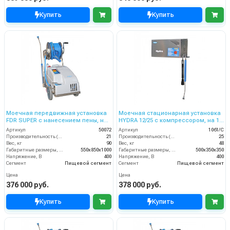
Купить
Купить
Моечная передвижная установка
Моечная стационарная установка
FDR SUPER с нанесением пены, на
HYDRA 12/25 с компрессором, на 1
1 опер.150 бар, 21 л/мин барабаном
оператора, 12 бар, 25 л/мин.
Артикул
50072
Артикул
1061/C
Производительность (л/мин)
21
Производительность (л/мин)
25
Вес, кг
90
Вес, кг
48
Габаритные размеры, мм
550x850x1000
Габаритные размеры, мм
500x350x350
Напряжение, В
400
Напряжение, В
400
Сегмент
Пищевой сегмент
Сегмент
Пищевой сегмент
Цена
Цена
376 000 руб.
378 000 руб.
Купить
Купить