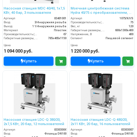
Насосная станция MDC 40/40, 1x7,5
Моечная центробежная система
КВт, 40 бар, 3 пользователя
Hydra 40/75 с преобразователем, на
3 оператора, 75 л/мин, 40 бар
Артикул
83401001
Артикул
1075/X/I/S
Вход
3/4 наружняя резьба
Производительность (л/мин)
75
Выход
1 1/4 наружняя резьба
Вес, кг
120
Материал
Пластик
Габаритные размеры, мм
600x1300x400
Производительность (л/мин)
67
Напряжение, В
400
Габаритные размеры, мм
785x465x1150
Сегмент
Пищевой сегмент
Цена
Цена
1 094 000 руб.
1 220 000 руб.
Купить
Купить
Насосная станция LDC-Q 380/20,
Насосная станция LDC-Q 480/20,
2x7,5 КВт, 20 бар, 12 пользователей
2x11 КВт, 20 бар, 16 пользователей
Артикул
83303006
Артикул
83303007
Вход
Фланцы DN100
Вход
Фланцы DN100