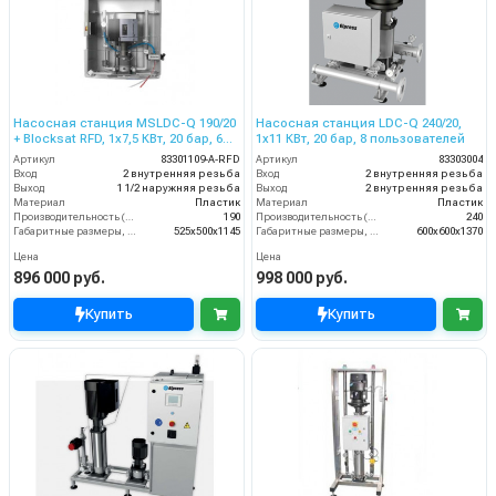
Насосная станция MSLDC-Q 190/20
Насосная станция LDC-Q 240/20,
+ Blocksat RFD, 1x7,5 КВт, 20 бар, 6
1x11 КВт, 20 бар, 8 пользователей
пользователей
Артикул
83301109-A-RFD
Артикул
83303004
Вход
2 внутренняя резьба
Вход
2 внутренняя резьба
Выход
1 1/2 наружняя резьба
Выход
2 внутренняя резьба
Материал
Пластик
Материал
Пластик
Производительность (л/мин)
190
Производительность (л/мин)
240
Габаритные размеры, мм
525x500x1145
Габаритные размеры, мм
600x600x1370
Цена
Цена
896 000 руб.
998 000 руб.
Купить
Купить