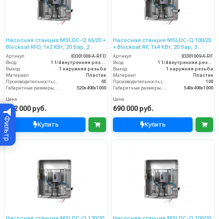
Насосная станция MSLDC-Q 65/20 +
Насосная станция MSLDC-Q 100/20
Blocksat RFD, 1x3 КВт, 20 бар, 2
+ Blocksat RF, 1x4 КВт, 20 бар, 3
пользователя
пользователя
Артикул
83301008-A-RFD
Артикул
83301009-A-RF
Вход
1 1/4 внутренняя резьба
Вход
1 1/4 внутренняя резьба
Выход
1 наружняя резьба
Выход
1 наружняя резьба
Материал
Пластик
Материал
Пластик
Производительность (л/мин)
65
Производительность (л/мин)
100
Габаритные размеры, мм
520x490x1000
Габаритные размеры, мм
540x490x1000
Цена
Цена
682 000 руб.
690 000 руб.
Фильтр
Купить
Купить
Насосная станция MSLDC-Q 130/20
Насосная станция MSLDC-Q 100/20