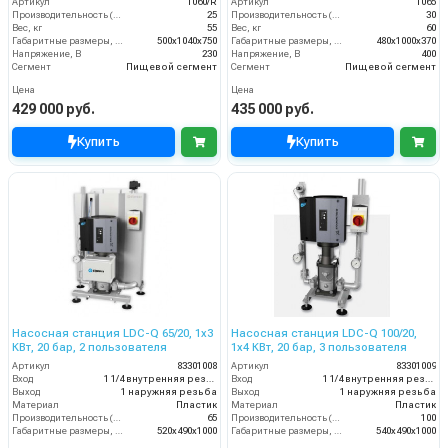
Артикул
1060/R
Артикул
1065
Производительность (л/мин)
25
Производительность (л/мин)
30
Вес, кг
55
Вес, кг
60
Габаритные размеры, мм
500x1040x750
Габаритные размеры, мм
480x1000x370
Напряжение, В
230
Напряжение, В
400
Сегмент
Пищевой сегмент
Сегмент
Пищевой сегмент
Цена
Цена
429 000 руб.
435 000 руб.
Купить
Купить
Насосная станция LDC-Q 65/20, 1x3
Насосная станция LDC-Q 100/20,
КВт, 20 бар, 2 пользователя
1x4 КВт, 20 бар, 3 пользователя
Артикул
83301008
Артикул
83301009
Вход
1 1/4 внутренняя резьба
Вход
1 1/4 внутренняя резьба
Выход
1 наружняя резьба
Выход
1 наружняя резьба
Материал
Пластик
Материал
Пластик
Производительность (л/мин)
65
Производительность (л/мин)
100
Габаритные размеры, мм
520x490x1000
Габаритные размеры, мм
540x490x1000