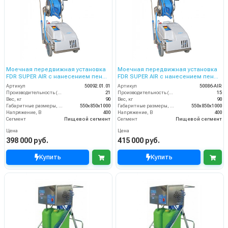
Моечная передвижная установка
Моечная передвижная установка
FDR SUPER AIR с нанесением пены,
FDR SUPER AIR с нанесением пены,
150 бар, 21 л/мин барабаном
200 бар, 15 л/мин барабаном
Артикул
50092.01.01
Артикул
50086-AIR
Производительность (л/мин)
21
Производительность (л/мин)
15
Вес, кг
90
Вес, кг
90
Габаритные размеры, мм
550x850x1000
Габаритные размеры, мм
550x850x1000
Напряжение, В
400
Напряжение, В
400
Сегмент
Пищевой сегмент
Сегмент
Пищевой сегмент
Цена
Цена
398 000 руб.
415 000 руб.
Купить
Купить