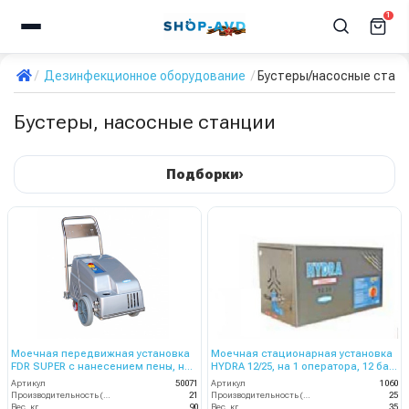
1
Дезинфекционное оборудование
Бустеры/насосные стан
Бустеры, насосные станции
›
Подборки
Моечная передвижная установка
Моечная стационарная установка
FDR SUPER с нанесением пены, на
HYDRA 12/25, на 1 оператора, 12 бар,
1 оператора , 150 бар, 21 л/мин
25 л/мин.
Артикул
50071
Артикул
1060
Производительность (л/мин)
21
Производительность (л/мин)
25
Вес, кг
90
Вес, кг
35