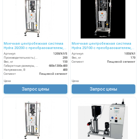
Моечная центробежная система
Моечная центробежная система
Hydra 20/200 с преобразователем,
Hydra 25/100 с преобразователем,
на 6 операторов, 200 л/мин, 20 бар
на 3 оператора, 100 л/мин, 25 бар
Артикул
1200/X/I/S
Артикул
1050/X/I
Производительность (л/мин)
200
Вес, кг
170
Вес, кг
150
Сегмент
Пищевой сегмент
Габаритные размеры, мм
600x1300x400
Напряжение, В
400
Сегмент
Пищевой сегмент
Цена
Цена
Запрос цены
Запрос цены