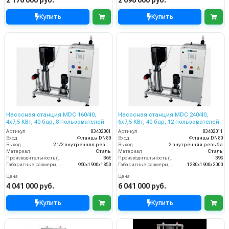
Купить
Купить
Насосная станция MDC 160/40,
Насосная станция MDC 240/40,
4x7,5 КВт, 40 бар, 8 пользователей
6x7,5 КВт, 40 бар, 12 пользователей
Артикул
83402001
Артикул
83402011
Вход
Фланцы DN80
Вход
Фланцы DN80
Выход
2 1/2 внутренняя резьба
Выход
2 внутренняя резьба
Материал
Cталь
Материал
Cталь
Производительность (л/мин)
366
Производительность (л/мин)
399
Габаритные размеры, мм
960x1900x1850
Габаритные размеры, мм
1280x1900x2000
Цена
Цена
4 041 000 руб.
6 041 000 руб.
Купить
Купить