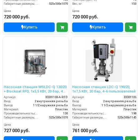
Габаритные размеры, мм
525x500x1070
Вес, кг
150
Цена
Цена
720 000 руб.
720 000 руб.
Купить
Купить
Насосная станция MSLDC-Q 130/20
Насосная станция LDC-Q 190/20,
+ Blocksat RFD, 1x5,5 КВт, 20 бар, 4
1x7,5 КВт, 20 бар, 4-6 пользователей
пользователя
Артикул
83301108-A-RFD
Артикул
83301109
Вход
2 внутренняя резьба
Вход
2 внутренняя резьба
Выход
1 1/2 наружняя резьба
Выход
1 1/2 наружняя резьба
Материал
Пластик
Материал
Пластик
Производительность (л/мин)
130
Производительность (л/мин)
190
Габаритные размеры, мм
525x500x1070
Габаритные размеры, мм
525x500x1145
Цена
Цена
727 000 руб.
761 000 руб.