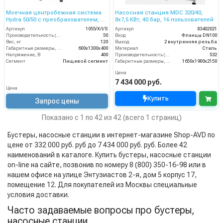
Моечная центробежная система
Насосная станция MDC 320/40,
Hydra 50/50 с преобразователем, на
8x7,5 КВт, 40 бар, 16 пользователей
2 оператора, 50 л/мин, бар
Артикул
1055/X/I/S
Артикул
83402021
Производительность (л/мин)
50
Вход
Фланцы DN100
Вес, кг
120
Выход
2 внутренняя резьба
Габаритные размеры, мм
600x1300x400
Материал
Cталь
Напряжение, В
400
Производительность (л/мин)
532
Сегмент
Пищевой сегмент
Габаритные размеры, мм
1650x1900x2150
Цена
7 434 000 руб.
Цена
Купить
Запрос цены
Показано с 1 по 42 из 42 (всего 1 страниц)
Бустеры, насосные станции в интернет-магазине Shop-AVD по
цене от 332 000 руб. руб до 7 434 000 руб. руб. Более 42
наименований в каталоге. Купить бустеры, насосные станции
on-line на сайте, позвонив по номеру 8 (800) 350-16-98 или в
нашем офисе на улице Энтузиастов 2-я, дом 5 корпус 17,
помещение 12. Для покупателей из Москвы специальные
условия доставки.
Часто задаваемые вопросы про бустеры,
насосные станции