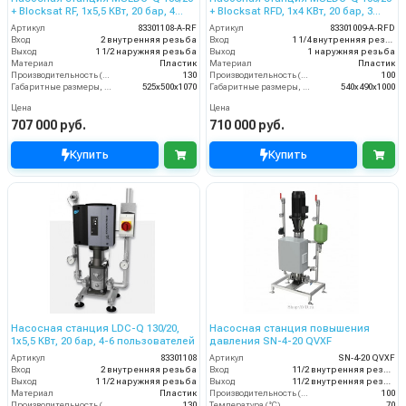
+ Blocksat RF, 1x5,5 КВт, 20 бар, 4
+ Blocksat RFD, 1x4 КВт, 20 бар, 3
пользователя
пользователя
Артикул
83301108-A-RF
Артикул
83301009-A-RFD
Вход
2 внутренняя резьба
Вход
1 1/4 внутренняя резьба
Выход
1 1/2 наружняя резьба
Выход
1 наружняя резьба
Материал
Пластик
Материал
Пластик
Производительность (л/мин)
130
Производительность (л/мин)
100
Габаритные размеры, мм
525x500x1070
Габаритные размеры, мм
540x490x1000
Цена
Цена
707 000 руб.
710 000 руб.
Купить
Купить
Насосная станция LDC-Q 130/20,
Насосная станция повышения
1x5,5 КВт, 20 бар, 4-6 пользователей
давления SN-4-20 QVXF
Артикул
83301108
Артикул
SN-4-20 QVXF
Вход
2 внутренняя резьба
Вход
11/2 внутренняя резьба
Выход
1 1/2 наружняя резьба
Выход
11/2 внутренняя резьба
Материал
Пластик
Производительность (л/мин)
100
Производительность (л/мин)
130
Температура (°C)
70