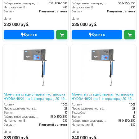
Габаритные размеры, мм
550x850x1000
Габаритные размеры, мм
500x350x350
Напряжение, В
400
Напряжение, В
230
Сегмент
Пищевой сегмент
Сегмент
Пищевой сегмент
Цена
Цена
332 000 руб.
335 000 руб.
Купить
Купить
Моечная стационарная установка
Моечная стационарная установка
HYDRA 40/21 на 1 оператора , 20-40
HYDRA 40/21 на 1 оператора, 20-40
бар, 21 л/мин, 230 В
бар, 21 л/мин, 380 В
Артикул
1062
Артикул
1063
Производительность (л/мин)
21
Производительность (л/мин)
21
Вес, кг
45
В коробке
1
Габаритные размеры, мм
580x350x350
Вес, кг
45
Напряжение, В
230
Габаритные размеры, мм
580x350x350
Сегмент
Пищевой сегмент
Напряжение, В
380
Цена
Цена
339 000 руб.
340 000 руб.