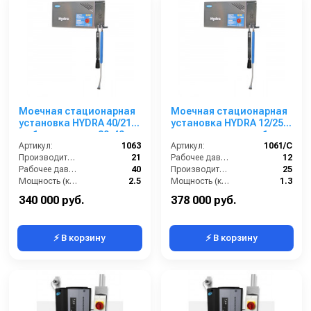
Моечная стационарная
Моечная стационарная
установка HYDRA 40/21
установка HYDRA 12/25 с
на 1 оператора, 20-40
компрессором, на 1
бар, 21 л/мин, 380 В
Артикул:
1063
оператора, 12 бар, 25 л/
Артикул:
1061/C
Производительность (л/мин):
21
мин.
Рабочее давление (бар):
12
Рабочее давление (бар):
40
Производительность (л/мин):
25
Мощность (кВт):
2.5
Мощность (кВт):
1.3
Обороты двигателя (об/мин):
1450
Вес, кг:
48
340 000 руб.
378 000 руб.
⚡ В корзину
⚡ В корзину