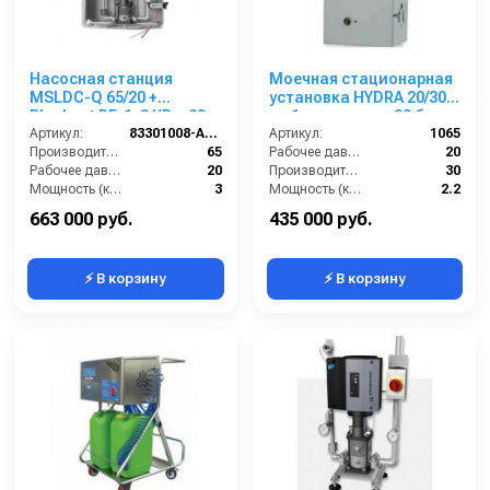
Насосная станция
Моечная стационарная
MSLDC-Q 65/20 +
установка HYDRA 20/30
Blocksat RF, 1x3 КВт, 20
на 1 оператора, 20 бар,
бар, 2 пользователя
Артикул:
83301008-A-RF
30 л/мин.
Артикул:
1065
Производительность (л/мин):
65
Рабочее давление (бар):
20
Рабочее давление (бар):
20
Производительность (л/мин):
30
Мощность (кВт):
3
Мощность (кВт):
2.2
Вход:
1 1/4 внутренняя резьба
Обороты двигателя (об/мин):
2800
663 000 руб.
435 000 руб.
⚡ В корзину
⚡ В корзину