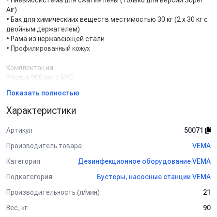
• Пневмосистема для сжатия пены (только для версии Super
Air)
• Бак для химическиих веществ местимостью 30 кг (2 x 30 кг с
двойным держателем)
• Рама из нержавеющей стали
• Профилированный кожух
Комплектация
* Копье 900 мм с БРС.
* Копье для пены с БРС.
Показать полностью
* Шланг 20 м.
* Пистолет с БРС.
Характеристики
Артикул
50071
Производитель товара
VEMA
Категория
Дезинфекционное оборудование VEMA
Подкатегория
Бустеры, насосные станции VEMA
Производительность (л/мин)
21
Вес, кг
90