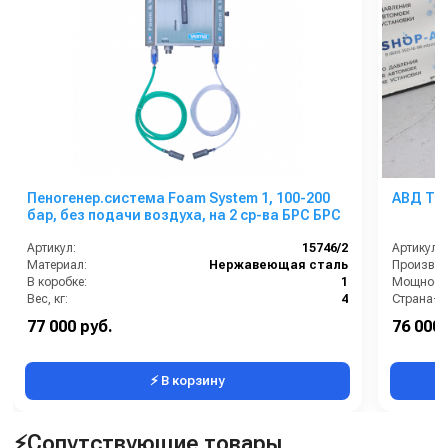
Пеногенер.система Foam System 1, 100-200
АВД Три
бар, без подачи воздуха, на 2 ср-ва БРС БРС
Артикул:
15746/2
Артикул:
Материал:
Нержавеющая сталь
Производи
В коробке:
1
Мощность 
Вес, кг:
4
Страна-п
Габаритные размеры, мм:
225x175x105
Рабочее д
77 000 руб.
76 000 
Давление (бар):
200
Мощность
⚡ В корзину
⚡Сопутствующие товары