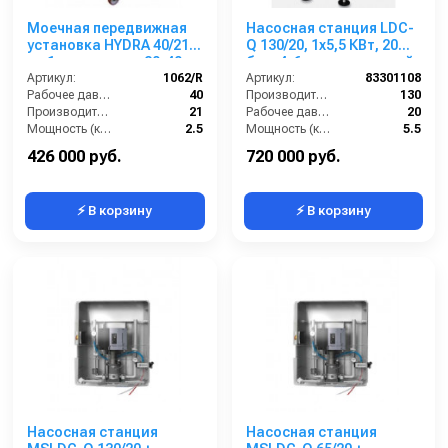
Моечная передвижная
Насосная станция LDC-
установка HYDRA 40/21
Q 130/20, 1x5,5 КВт, 20
на 1 оператора , 20-40
бар, 4-6 пользователей
бар, 21 л/мин, 230 В
Артикул:
1062/R
Артикул:
83301108
Рабочее давление (бар):
40
Производительность (л/мин):
130
Производительность (л/мин):
21
Рабочее давление (бар):
20
Мощность (кВт):
2.5
Мощность (кВт):
5.5
Обороты двигателя (об/мин):
1450
Вход:
2 внутренняя резьба
426 000 руб.
720 000 руб.
⚡ В корзину
⚡ В корзину
Насосная станция
Насосная станция