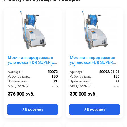
Моечная передвижная
Моечная передвижная
установка FDR SUPER с
установка FDR SUPER
нанесением пены, на 1
AIR с нанесением пены,
опер.150 бар, 21 л/мин с
Артикул:
50072
150 бар, 21 л/мин с
Артикул:
50092.01.01
барабаном
Рабочее давление (бар):
150
барабаном
Рабочее давление (бар):
150
Производительность (л/мин):
21
Производительность (л/мин):
21
Мощность (кВт):
5.5
Мощность (кВт):
5.5
Обороты двигателя (об/мин):
1450
Обороты двигателя (об/мин):
1450
376 000 руб.
398 000 руб.
⚡ В корзину
⚡ В корзину