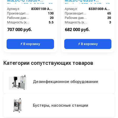
MSLDC-Q 130/20 +
MSLDC-Q 65/20 +
Blocksat RF, 1x5,5 КВт, 20
Blocksat RFD, 1x3 КВт, 20
бар, 4 пользователя
Артикул:
83301108-A-RF
бар, 2 пользователя
Артикул:
83301008-A-RFD
Производительность (л/мин):
130
Производительность (л/мин):
65
Рабочее давление (бар):
20
Рабочее давление (бар):
20
Мощность (кВт):
5.5
Мощность (кВт):
3
Вход:
2 внутренняя резьба
Вход:
1 1/4 внутренняя резьба
707 000 руб.
682 000 руб.
⚡ В корзину
⚡ В корзину
Категории сопутствующих товаров
Дезинфекционное оборудование
Бустеры, насосные станции