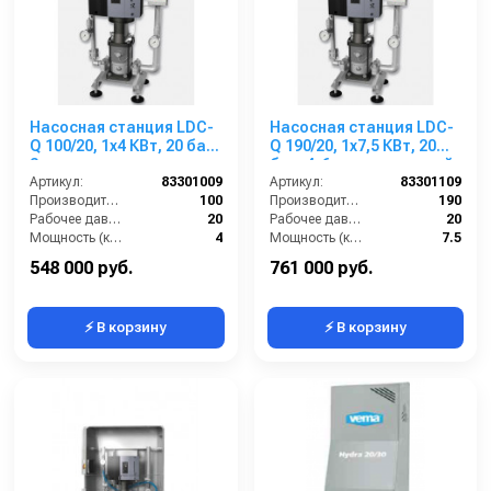
Насосная станция LDC-
Насосная станция LDC-
Q 100/20, 1x4 КВт, 20 бар,
Q 190/20, 1x7,5 КВт, 20
3 пользователя
бар, 4-6 пользователей
Артикул:
83301009
Артикул:
83301109
Производительность (л/мин):
100
Производительность (л/мин):
190
Рабочее давление (бар):
20
Рабочее давление (бар):
20
Мощность (кВт):
4
Мощность (кВт):
7.5
Вход:
1 1/4 внутренняя резьба
Вход:
2 внутренняя резьба
548 000 руб.
761 000 руб.
⚡ В корзину
⚡ В корзину