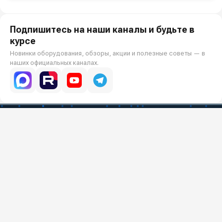
Подпишитесь на наши каналы и будьте в
курсе
Новинки оборудования, обзоры, акции и полезные советы — в
наших официальных каналах.
Всё для клининга и автомоек: установки высокого давления и уборочная
техника под ключ.
О КОМПАНИИ
О компании
Реквизиты ООО «Шоп АВД»
ПОКУПАТЕЛЯМ