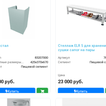
стал
Стеллаж ELR 5 для хранения и
сушки сапог на пары
л
83207000
Артикул
7
Габаритные размеры, мм
425x370x670
Сегмент
Пищевой с
нт
Пищевой сегмент
Цена
00 руб.
23 000 руб.
Купить
Купить