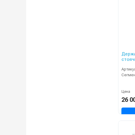
Держа
стояч
Артику
Сегме
Цена
26 0