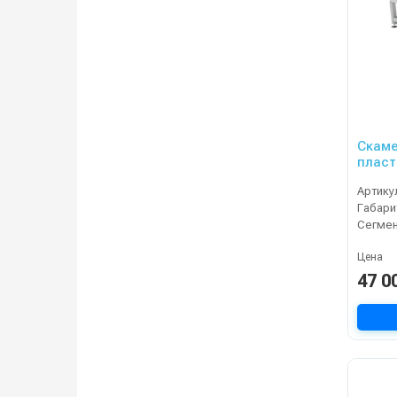
Скаме
пласт
Артику
Сегме
Цена
47 0