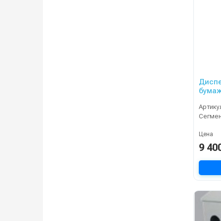
Диспе
бумаж
Артику
Сегме
Цена
9 40