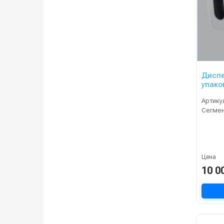
Диспе
упако
Артику
Сегме
Цена
10 0