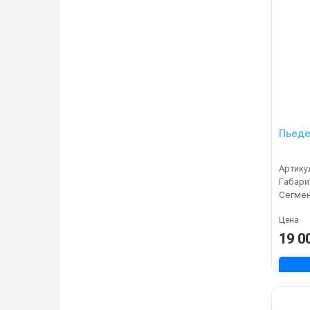
Пьеде
Артику
Сегме
Цена
19 0