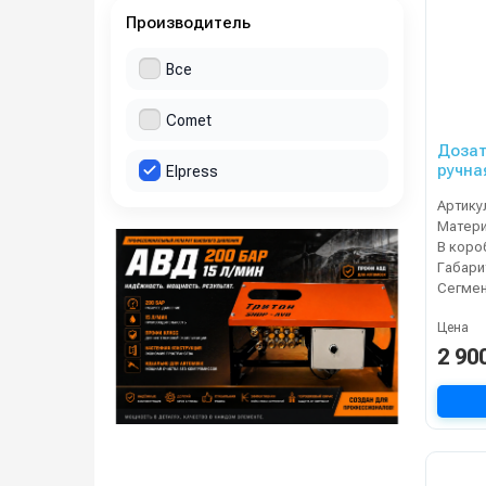
Производитель
Все
Comet
Дозат
ручна
Elpress
Артику
Матер
В коро
Сегме
Цена
2 90