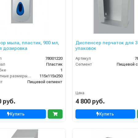
ор мыла, пластик, 900 мл,
Диспенсер перчаток для 3
я дозировка
упаковок
л
78001220
Артикул
7
иал
Пластик
Сегмент
Пищевой с
бке
1
Габаритные размеры, мм
115x115x250
нт
Пищевой сегмент
Цена
0 руб.
4 800 руб.
Купить
Купить