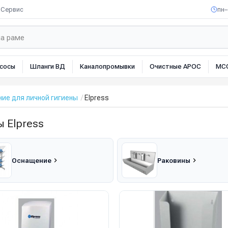
Сервис
пн–
сосы
Шланги ВД
Каналопромывки
Очистные АРОС
МС
ие для личной гигиены
Elpress
 Elpress
Оснащение
Раковины