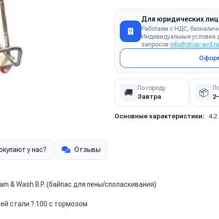
Для юридических лиц
Работаем с НДС, безналич
Индивидуальные условия д
запросов
info@shop-avd.ru
Оформ
По городу
П
🚚
📦
Завтра
2
Основные характеристики:
4.2
окупают у нас?
Отзывы
am & Wash B.P. (байпас для пены/споласкивания)
й стали ? 100 с тормозом