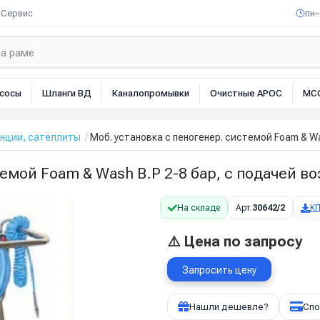
Сервис
пн–
сосы
Шланги ВД
Каналопромывки
Очистные АРОС
МС
нции, сателлиты
Моб. установка с пеногенер. системой Foam & Was
мой Foam & Wash B.P 2-8 бар, с подачей воз
На складе
Арт:
30642/2
К
⚠️ Цена по запросу
Запросить цену
Нашли дешевле?
Спо