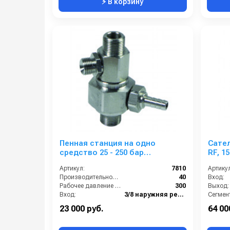
⚡ В корзину
Пенная станция на одно
Сател
средство 25 - 250 бар
RF, 1
3/8ш.3/8ш.с подачей воздуха
1/2 ш
Артикул:
7810
Артикул
Производительность (л/мин):
40
Вход:
Рабочее давление (бар):
300
Выход:
Вход:
3/8 наружняя резьба
Сегмент
Выход:
3/8 наружняя резьба
23 000 руб.
64 00