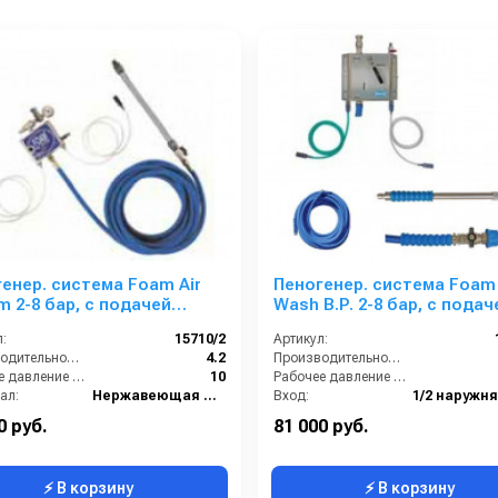
енер. система Foam Air
Пеногенер. система Foam &
подачей
Wash B.Р. 2-8 бар, с подач
ха, на 2 ср-ва с аксесс.
воздуха, на 2 ср-ва 1/2ш.1/
:
15710/2
Артикул:
аксесс.
Производительность (л/мин):
4.2
Производительность (л/мин):
Рабочее давление (бар):
10
Рабочее давление (бар):
ал:
Нержавеющая сталь
Вход:
ке:
1
Выход:
0 руб.
81 000 руб.
⚡ В корзину
⚡ В корзину