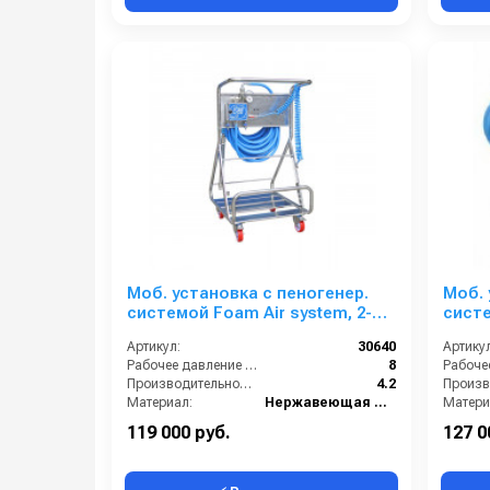
Моб. установка с пеногенер.
Моб. 
системой Foam Air system, 2-8
систе
бар, с подачей воздуха, на 1
бар, 
Артикул:
30640
Артикул
ср-во
ср-во
Рабочее давление (бар):
8
Производительность (л/мин):
4.2
Материал:
Нержавеющая сталь
Матери
В коробке:
1
В короб
119 000 руб.
127 0