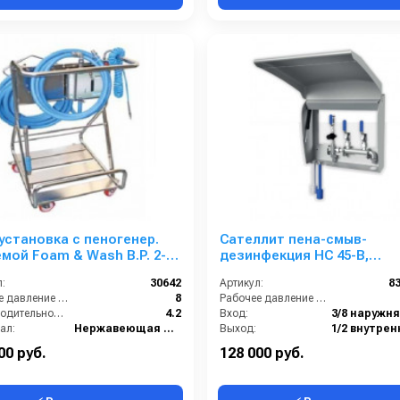
установка с пеногенер.
Сателлит пена-смыв-
мой Foam & Wash B.P. 2-8
дезинфекция HC 45-B,
с подачей воздуха, на 1
централизованный 80 бар,
:
30642
Артикул:
8
3/8 ш, выход 1/2 г
Рабочее давление (бар):
8
Рабочее давление (бар):
Производительность (л/мин):
4.2
Вход:
ал:
Нержавеющая сталь
Выход:
ке:
1
Габаритные размеры, мм:
475x
00 руб.
128 000 руб.