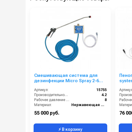
Смешивающая система для
Пеног
дезинфекции Micro Spray 2-6
system 2-8 бар, с 
бар, без подачи воздуха, на 1
возду
Артикул:
15755
Артикул
ср-во с аксесс.
Производительность (л/мин):
4.2
Рабочее давление (бар):
8
Материал:
Нержавеющая сталь
Матери
В коробке:
1
В короб
55 000 руб.
76 00
⚡ В корзину