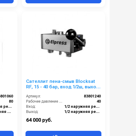
Сателлит пена-смыв Blocksat
RF, 15 - 40 бар, вход 1/2ш, выход
 вход
1/2 ш
3801060
Артикул:
83801240
80
Рабочее давление (бар):
40
3/8 наружняя резьба
Вход:
1/2 наружняя резьба
1/2 внутренняя резьба
Выход:
1/2 наружняя резьба
185x508
Габаритные размеры, мм:
157x173x154
64 000 руб.