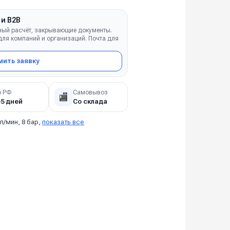
 и B2B
ный расчёт, закрывающие документы.
ля компаний и организаций. Почта для
ить заявку
о РФ
Самовывоз
🏬
–5 дней
Со склада
 л/мин, 8 бар,
показать все