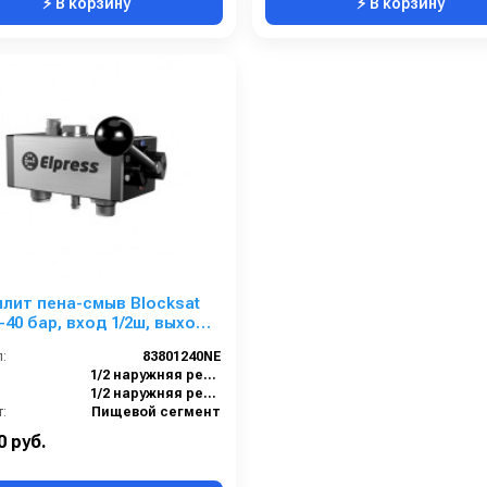
⚡ В корзину
⚡ В корзину
лит пена-смыв Blocksat
5-40 бар, вход 1/2ш, выход
:
83801240NE
1/2 наружняя резьба
1/2 наружняя резьба
:
Пищевой сегмент
0 руб.