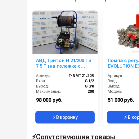
АВД Тритон H 21/200 TS
Помпа с рег
7.5 T (на тележке с
EVOLUTION E
барабаном)
Артикул:
T-NMT21.20R
Артикул:
Вход:
G 1/2
Вход:
Выход:
G 3/8
Выход:
Максимальное давление (бар):
200
Модель:
Мощность (л/с):
10.7
Производительность (л/мин):
98 000 руб.
51 000 руб.
Производительность (л/мин):
21
Тип вала:
⚡ В корзину
⚡ В ко
⚡Сопутствующие товары