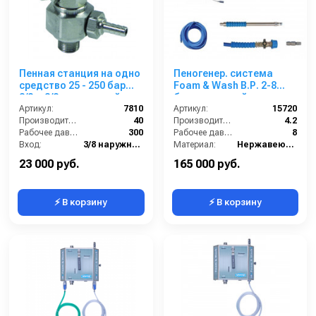
Пенная станция на одно
Пеногенер. система
средство 25 - 250 бар
Foam & Wash B.Р. 2-8
3/8ш.3/8ш.с подачей
бар, с подачей воздуха,
воздуха
Артикул:
7810
на 1 ср-во 1/2ш. 1/2ш.с
Артикул:
15720
Производительность (л/мин):
40
аксесс.
Производительность (л/мин):
4.2
Рабочее давление (бар):
300
Рабочее давление (бар):
8
Вход:
3/8 наружняя резьба
Материал:
Нержавеющая сталь
Выход:
3/8 наружняя резьба
В коробке:
1
23 000 руб.
165 000 руб.
⚡ В корзину
⚡ В корзину