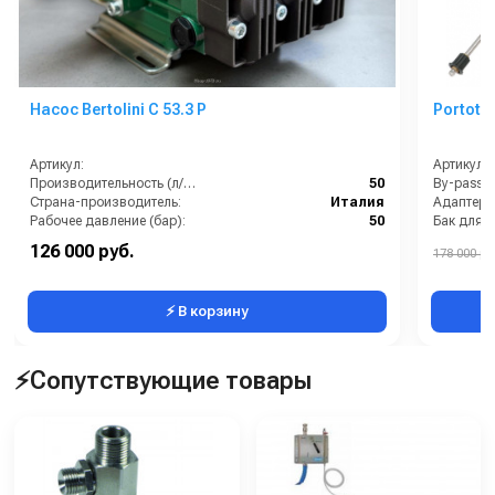
Насос Bertolini C 53.3 P
Portote
Артикул:
Артикул:
Производительность (л/мин):
50
By-pass:
Страна-производитель:
Италия
Рабочее давление (бар):
50
Бак для 
Мощность (кВт):
5
Бренд:
126 000 руб.
178 000 ру
Масса (кг):
14
Вид масл
⚡ В корзину
⚡Сопутствующие товары