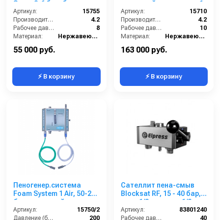
Spray 2-6 бар, без
с подачей воздуха, на 1
подачи воздуха, на 1 ср-
Артикул:
15755
ср-во с аксесс.
Артикул:
15710
во с аксесс.
Производительность (л/мин):
4.2
Производительность (л/мин):
4.2
Рабочее давление (бар):
8
Рабочее давление (бар):
10
Материал:
Нержавеющая сталь
Материал:
Нержавеющая сталь
В коробке:
1
В коробке:
1
55 000 руб.
163 000 руб.
⚡ В корзину
⚡ В корзину
Пеногенер.система
Сателлит пена-смыв
Foam System 1 Air, 50-200
Blocksat RF, 15 - 40 бар,
бар, с подачей воздуха,
вход 1/2ш, выход 1/2 ш
на 2 ср-ва 3/8 ш. 3/8.ш.
Артикул:
15750/2
Артикул:
83801240
Давление (бар):
200
Рабочее давление (бар):
40