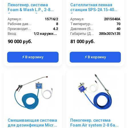
Пеногенер. система
Сателлитная пенная
Foam & Wash L.Р., 2-8
станция SPS-2A 15-40
бар, с подачей воздуха,
бар
на 2 ср-ва 1/2ш. 1/2 ш.с
Артикул:
15716/2
Артикул:
2015040A
аксесс.
Рабочее давление (бар):
8
Температура (°C):
70
Производительность (л/мин):
4.2
Давление (бар):
40
Вход:
1/2 наружняя резьба
Габариты (ДхШхВ):
380х307х135
Выход:
1/2 наружняя резьба
Вход:
1/2 наружняя резьба
90 000 руб.
81 000 руб.
⚡ В корзину
⚡ В корзину
Смешивающая система
Пеногенер. система
для дезинфекции Micro
Foam Air system 2-8 бар,