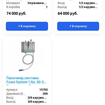
Материал:
Нержавеющая сталь
Вход:
1/2 наружняя резьба
В коробке:
1
Выход:
1/2 наружняя резьба
Вес, кг:
4
Габаритные размеры, мм:
157x173x154
74 000 руб.
64 000 руб.
⚡ В корзину
⚡ В корзину
Пеногенер.система
Foam System 1 Air, 50-200
бар, с подачей воздуха,
на 1 ср-во 3/8 ш. 3/8.ш.
Артикул:
15750
Давление (бар):
200
Вход:
3/8 наружняя резьба
Выход:
3/8 наружняя резьба