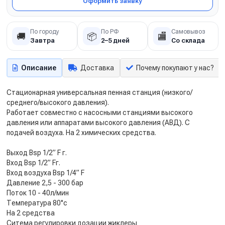
Оформить заявку
По городу
По РФ
Самовывоз
🚚
📦
🏬
Завтра
2–5 дней
Со склада
Описание
Доставка
Почему покупают у нас?
Стационарная универсальная пенная станция (низкого/
среднего/высокого давления).
Работает совместно с насосными станциями высокого
давления или аппаратами высокого давления (АВД). С
подачей воздуха. На 2 химических средства.
Выход Bsp 1/2” F г.
Вход Bsp 1/2” Fг.
Вход воздуха Bsp 1/4” F
Давление 2,5 - 300 бар
Поток 10 - 40л/мин
Температура 80°c
На 2 средства
Ситема регулировки дозации жиклеры