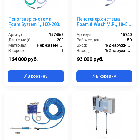
Пеногенер.система
Пеногенер.система
Foam System 1, 100-200
Foam & Wash М.Р., 10-50
бар, без подачи
бар, с подачей воздуха,
воздуха, на 2 ср-ва 3/8
Артикул:
15745/2
на 1 ср-во 1/2ш. 1/2ш.
Артикул:
15740
ш. 3/8ш.
Давление (бар):
200
Рабочее давление (бар):
50
Материал:
Нержавеющая сталь
Вход:
1/2 наружняя резьба
В коробке:
1
Выход:
1/2 наружняя резьба
Вес, кг:
4
Материал:
Нержавеющая сталь
164 000 руб.
93 000 руб.
⚡ В корзину
⚡ В корзину