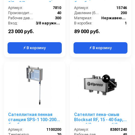
3/8ш.3/8ш.с подачей
бар, без подачи
воздуха
Артикул:
7810
воздуха, на 1 ср-во БРС
Артикул:
15746
Производительность (л/мин):
40
БРС
Давление (бар):
200
Рабочее давление (бар):
300
Материал:
Нержавеющая сталь
Вход:
3/8 наружняя резьба
В коробке:
1
Выход:
3/8 наружняя резьба
Вес, кг:
4
23 000 руб.
89 000 руб.
⚡ В корзину
⚡ В корзину
Сателлитная пенная
Сателлит пена-смыв
станция SPS-1 100-200
Blocksat RF, 15 - 40 бар,
бар без подачи воздуха
вход 1/2ш, выход 1/2 ш
Артикул:
1100200
Артикул:
83801240
Температура (°C):
70
Рабочее давление (бар):
40