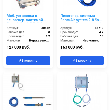
Моб. установка с
Пеногенер. система
пеногенер. системой
Foam Air system 2-8 бар,
Foam & Wash B.P. 2-8
с подачей воздуха, на 1
бар, с подачей воздуха,
Артикул:
30642
ср-во с аксесс.
Артикул:
15710
на 1 ср-во
Рабочее давление (бар):
8
Производительность (л/мин):
4.2
Производительность (л/мин):
4.2
Рабочее давление (бар):
10
Материал:
Нержавеющая сталь
Материал:
Нержавеющая сталь
В коробке:
1
В коробке:
1
127 000 руб.
163 000 руб.
⚡ В корзину
⚡ В корзину