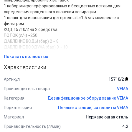
микроперфорированных вставок
1 набор микроперфорированных и бесцветных вставок для
определения процентного значения аспирации
1 шланг для всасывания детергента L=1,5 м в комплекте с
фильтром
КОД 15710/2 на 2 средства
ПОТОК (л/ч) ~250
ДАВЛЕНИЕ ВОДЫ (бар) 2 ~ 8
ДАВЛЕНИЕ ВОЗДУХА (бар) 3 ~ 10
ПРОЦЕНТНОЕ ЗНАЧЕНИЕ (%) 0,1 ~ 10
Показать полностью
ВЕС (кг) 8
РАЗМЕРЫ ДxВxГ (мм) 150x125x50
Характеристики
МАКСИМАЛЬНАЯ ТЕМПЕРАТУРА ВОДЫ НА ВХОДЕ 50 °C
Артикул
15710/2
Производитель товара
VEMA
Категория
Дезинфекционное оборудование VEMA
Подкатегория
Пенные станции, сателлиты VEMA
Материал
Нержавеющая сталь
Производительность (л/мин)
4.2