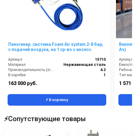
Пеногенер. система Foam Air system 2-8 бар,
Bennett
с подачей воздуха, на 1 ср-во с аксесс.
Ач)
Артикул:
15710
Артикул:
Материал:
Нержавеющая сталь
Производительность (л/мин):
4.2
В коробке:
1
Тип маш
Вес, кг:
8
Уровень 
163 000 руб.
1 571 0
Габаритные размеры, мм:
150x125x50
Напряжен
⚡ В корзину
⚡Сопутствующие товары