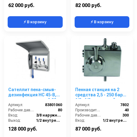
Материал:
Нержавеющая сталь
Материал:
Нержавеющая сталь
62 000 руб.
82 000 руб.
⚡ В корзину
⚡ В корзину
Сателлит пена-смыв-
Пенная станция на 2
дезинфекция HC 45-B,
средства 2,5 - 250 бар
централизованный 80
1/2г.1/2г.с подачей
бар, вход 3/8 ш, выход
Артикул:
83801060
воздуха
Артикул:
7802
1/2 г
Рабочее давление (бар):
80
Производительность (л/мин):
40
Вход:
3/8 наружняя резьба
Рабочее давление (бар):
300
Выход:
1/2 внутренняя резьба
Вход:
1/2 внутренняя резьба
Габаритные размеры, мм:
475x185x508
Выход:
1/2 внутренняя резьба
128 000 руб.
87 000 руб.