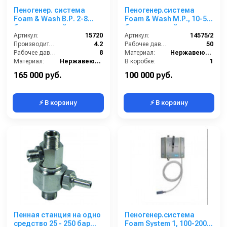
Пеногенер. система
Пеногенер.система
Foam & Wash B.Р. 2-8
Foam & Wash М.Р., 10-50
бар, с подачей воздуха,
бар, с подачей воздуха,
на 1 ср-во 1/2ш. 1/2ш.с
Артикул:
15720
на 2 ср-ва 1/2ш. 1/2 ш.
Артикул:
14575/2
аксесс.
Производительность (л/мин):
4.2
Рабочее давление (бар):
50
Рабочее давление (бар):
8
Материал:
Нержавеющая сталь
Материал:
Нержавеющая сталь
В коробке:
1
В коробке:
1
Вес, кг:
4
165 000 руб.
100 000 руб.
⚡ В корзину
⚡ В корзину
Пенная станция на одно
Пеногенер.система
средство 25 - 250 бар
Foam System 1, 100-200