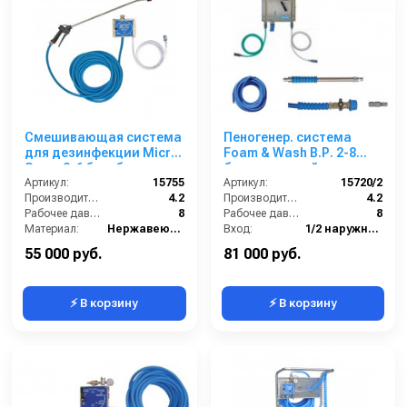
Смешивающая система
Пеногенер. система
для дезинфекции Micro
Foam & Wash B.Р. 2-8
Spray 2-6 бар, без
бар, с подачей воздуха,
подачи воздуха, на 1 ср-
Артикул:
15755
на 2 ср-ва 1/2ш.1/2ш. с
Артикул:
15720/2
во с аксесс.
Производительность (л/мин):
4.2
аксесс.
Производительность (л/мин):
4.2
Рабочее давление (бар):
8
Рабочее давление (бар):
8
Материал:
Нержавеющая сталь
Вход:
1/2 наружняя резьба
В коробке:
1
Выход:
1/2 наружняя резьба
55 000 руб.
81 000 руб.
⚡ В корзину
⚡ В корзину