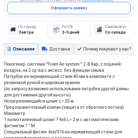
Оформить заявку
По городу
По РФ
Самовывоз
🚚
📦
🏬
Завтра
2–5 дней
Со склада
Описание
Доставка
Почему покупают у нас?
Пеногенер. система "Foam Air system " 2-8 бар, с подачей
воздуха, на 2 ср-ва с аксесс. без функции смыва
Патрубок из нержавеющей стали 40 мм в комплекте с
резиновой ручкой и шаровым краном
(по запросу возможно использование патрубка другой длины
для достижения другой высоты)
Незагрязняющийся шланг L= 20 м
Предохранительный клапан (защита от обратного потока)
Манометр
1 полиэтиленовый шланг ? 4x6 L= 2 м с автоматическим
фитингом ? “ M
Специальный фитинг Aisi/316 из нержавеющей стали для