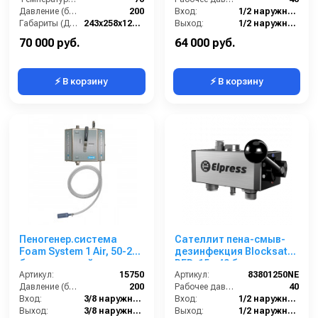
Давление (бар):
200
Вход:
1/2 наружняя резьба
Габариты (ДхШхВ):
243х258х127 мм
Выход:
1/2 наружняя резьба
Вес, кг:
4
Габаритные размеры, мм:
157x173x154
70 000 руб.
64 000 руб.
⚡ В корзину
⚡ В корзину
Пеногенер.система
Сателлит пена-смыв-
Foam System 1 Air, 50-200
дезинфекция Blocksat
бар, с подачей воздуха,
RFD, 15 - 40 бар, вход
на 1 ср-во 3/8 ш. 3/8.ш.
Артикул:
15750
1/2ш, выход 1/2 ш
Артикул:
83801250NE
Давление (бар):
200
Рабочее давление (бар):
40
Вход:
3/8 наружняя резьба
Вход:
1/2 наружняя резьба
Выход:
3/8 наружняя резьба
Выход:
1/2 наружняя резьба