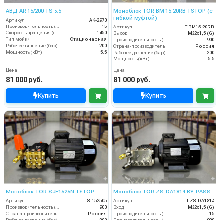
АВД AR 15/200 TS 5.5
Моноблок TOR BM 15.20RB TSTOP (с
гибкой муфтой)
Артикул
AK-2970
Производительность (л/мин)
15
Артикул
T-BM15.20RB
Скорость вращения (об/мин)
1450
Выход
M22x1,5 (G)
Тип мойки
Стационарная
Производительность (л/ч)
900
Рабочее давление (бар)
200
Страна-производитель
Россия
Мощность (кВт)
5.5
Рабочее давление (бар)
200
Мощность (кВт)
5.5
Цена
Цена
81 000 руб.
81 000 руб.
Купить
Купить
Моноблок TOR SJE1525N TSTOP
Моноблок TOR ZS-DA1814 BY-PASS
Артикул
S-152505
Артикул
T-ZS-DA1814
Производительность (л/ч)
900
Вход
M22х1,5 (G)
Страна-производитель
Россия
Производительность (л/мин)
15
Рабочее давление (бар)
200
Производительность (л/ч)
900