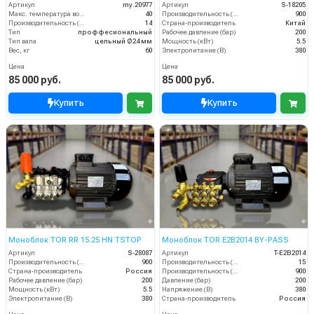
Артикул
my.20977
Артикул
S-18205
Макс. температура воды (°C)
40
Производительность (л/ч)
900
Производительность (л/мин)
14
Страна-производитель
Китай
Тип
проффесиональный
Рабочее давление (бар)
200
Тип вала
цельный Ø24 мм
Мощность (кВт)
5.5
Вес, кг
60
Электропитание (В)
380
Цена
Цена
85 000 руб.
85 000 руб.
Купить
Купить
Моноблок TOR RR 15.25 HN TSTOP
Моноблок TOR E2B2014 BY-PASS
Артикул
S-28087
Артикул
T-E2B2014
Производительность (л/ч)
900
Производительность (л/мин)
15
Страна-производитель
Россия
Производительность (л/ч)
900
Рабочее давление (бар)
200
Давление (бар)
200
Мощность (кВт)
5.5
Напряжение (В)
380
Электропитание (В)
380
Страна-производитель
Россия