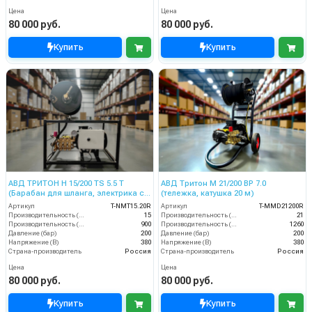
Цена
Цена
80 000 руб.
80 000 руб.
Купить
Купить
АВД ТРИТОН H 15/200 TS 5.5 T
АВД Тритон М 21/200 ВР 7.0
(Барабан для шланга, электрика с
(тележка, катушка 20 м)
теплозащитой, манометр)
Артикул
T-NMT15.20R
Артикул
T-MMD21200R
Производительность (л/мин)
15
Производительность (л/мин)
21
Производительность (л/ч)
900
Производительность (л/ч)
1260
Давление (бар)
200
Давление (бар)
200
Напряжение (В)
380
Напряжение (В)
380
Страна-производитель
Россия
Страна-производитель
Россия
Цена
Цена
80 000 руб.
80 000 руб.
Купить
Купить