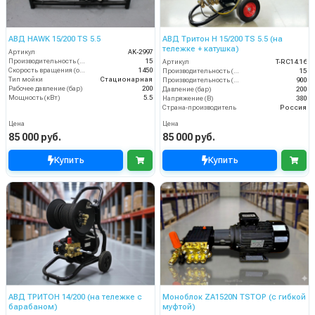
АВД HAWK 15/200 TS 5.5
АВД Тритон Н 15/200 TS 5.5 (на
тележке + катушка)
Артикул
AK-2997
Производительность (л/мин)
15
Артикул
T-RC14.16
Скорость вращения (об/мин)
1450
Производительность (л/мин)
15
Тип мойки
Стационарная
Производительность (л/ч)
900
Рабочее давление (бар)
200
Давление (бар)
200
Мощность (кВт)
5.5
Напряжение (В)
380
Страна-производитель
Россия
Цена
Цена
85 000 руб.
85 000 руб.
Купить
Купить
АВД ТРИТОН 14/200 (на тележке с
Моноблок ZA1520N TSTOP (с гибкой
барабаном)
муфтой)