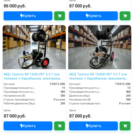
Цена
Цена
86 000 руб.
87 000 руб.
Купить
Купить
АВД Тритон AR 15/20 VRT 5.5 T (на
АВД Тритон AR 15/200 VRT 5.5 T (на
тележке с барабаном, электрика
тележке с барабаном, манометр,
термозащитой )
электрика теплозащитой )
Артикул
T-RR15.20N
Артикул
T-RR15.20N
Производительность (л/мин)
15
Производительность (л/мин)
15
Производительность (л/ч)
900
Производительность (л/ч)
900
Напряжение (В)
380
Давление (бар)
200
Страна-производитель
Россия
Напряжение (В)
380
Рабочее давление (бар)
200
Страна-производитель
Россия
Цена
Цена
87 000 руб.
87 000 руб.
Купить
Купить