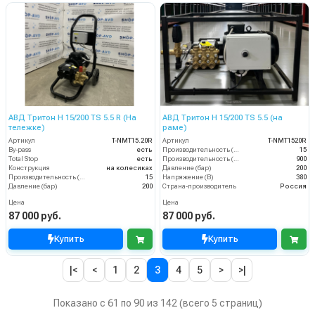
АВД Тритон H 15/200 TS 5.5 R (На
АВД Тритон Н 15/200 TS 5.5 (на
тележке)
раме)
Артикул
T-NMT15.20R
Артикул
T-NMT1520R
By-pass
есть
Производительность (л/мин)
15
Total Stop
есть
Производительность (л/ч)
900
Конструкция
на колесиках
Давление (бар)
200
Производительность (л/мин)
15
Напряжение (В)
380
Давление (бар)
200
Страна-производитель
Россия
Цена
Цена
87 000 руб.
87 000 руб.
Купить
Купить
|<
<
1
2
3
4
5
>
>|
Показано с 61 по 90 из 142 (всего 5 страниц)