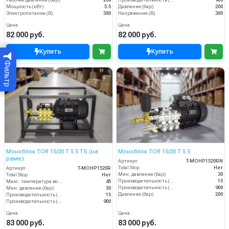
Мощность (кВт)
5.5
Давление (бар)
200
Электропитание (В)
380
Напряжение (В)
380
Цена
Цена
82 000 руб.
82 000 руб.
Купить
Купить
Фильтр
Моноблок TOR 15/20 T 5.5 TS (на
Моноблок TOR 15/20 T 5.5
раме)
Артикул
T-MOHP1520RN
Total Stop
Нет
Артикул
T-MOHP1520R
Мин. давление (бар)
30
Total Stop
Нет
Производительность (л/мин)
15
Макс. температура воды (°C)
45
Производительность (л/ч)
900
Мин. давление (бар)
30
Давление (бар)
200
Производительность (л/мин)
15
Производительность (л/ч)
900
Цена
Цена
83 000 руб.
83 000 руб.