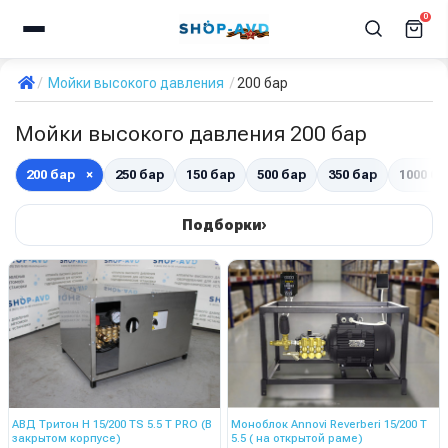
0
Мойки высокого давления
200 бар
Мойки высокого давления 200 бар
200 бар
×
250 бар
150 бар
500 бар
350 бар
1000 ба
›
Подборки
АВД Тритон H 15/200 TS 5.5 T PRO (В
Моноблок Annovi Reverberi 15/200 T
закрытом корпусе)
5.5 ( на открытой раме)