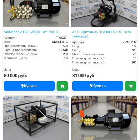
Моноблок TOR WS201 BY-PASS
АВД Тритон AR 15/200 TS 5.5 T (На
тележке)
Артикул
T-WS201
Вход
М22х1,5 (G
Артикул
T-RR15.20N
Производительность (л/ч)
900
Вход
1/2
Страна-производитель
Китай
Выход
3/8
Рабочее давление (бар)
200
Макс. температура воды (°C)
60
Мощность (кВт)
5.5
Производительность (л/мин)
15
Производительность (л/ч)
900
Цена
Цена
80 000 руб.
81 000 руб.
Купить
Купить