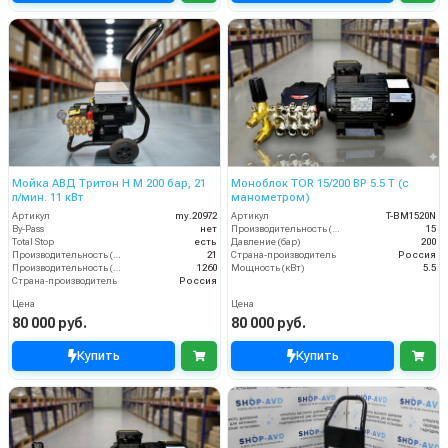
Мойка АВД Тритон H M 200 бар, 21
Моноблок TOR 15/200 BP 5.5 T (с
л/мин. 11 кВт
манометром)
Артикул
my.20972
Артикул
T-BM1520N
By-Pass
нет
Производительность (л/мин)
15
Total Stop
есть
Давление (бар)
200
Производительность (л/мин)
21
Страна-производитель
Россия
Производительность (л/ч)
1260
Мощность (кВт)
5.5
Страна-производитель
Россия
Цена
Цена
80 000 руб.
80 000 руб.
Купить
Купить