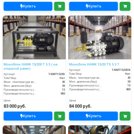
Купить
Купить
Моноблок HAWK 15/200 T 5.5 ( на
Моноблок HAWK 15/20 TS 5.5 T
открытой раме)
Артикул
T-NMT1520RN
Total Stop
Нет
Артикул
T-NMT1520R
Макс. температура воды (°C)
45
Total Stop
Нет
Мин. давление (бар)
30
Макс. температура воды (°C)
45
Производительность (л/мин)
15
Мин. давление (бар)
30
Производительность (л/ч)
900
Производительность (л/мин)
15
Производительность (л/ч)
900
Цена
Цена
83 000 руб.
84 000 руб.
Купить
Купить