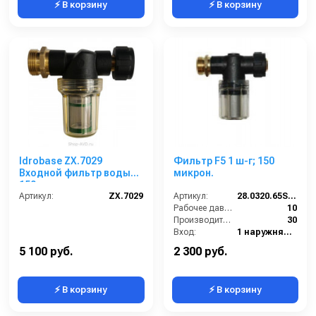
⚡ В корзину
⚡ В корзину
Idrobase ZX.7029
Фильтр F5 1 ш-г; 150
Входной фильтр воды
микрон.
150 микрон
Артикул:
ZX.7029
Артикул:
28.0320.65ST 1"
Рабочее давление (бар):
10
Производительность (л/мин):
30
Вход:
1 наружняя резьба
Выход:
1 внутренняя резьба
5 100 руб.
2 300 руб.
⚡ В корзину
⚡ В корзину