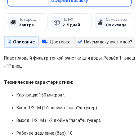
Оформить заявку
По городу
По РФ
Самовывоз
🚚
📦
🏬
Завтра
2–5 дней
Со склада
Описание
Доставка
Почему покупают у нас?
Пластиковый фильтр тонкой очистки для воды. Резьба 1" внеш
- 1" внеш.
Технические характеристики:
Картридж: 150 микрон*.
Вход: 1/2" M (1/2 дюйма "папа"/штуцер).
Выход: 1/2" M (1/2 дюйма "папа"/штуцер).
Рабочее давление (бар): 10.