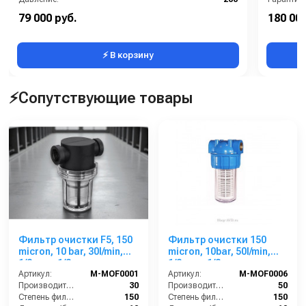
Защита от включения без воды:
Нет
79 000 руб.
180 000
Класс оборудования:
Профессиональный
⚡ В корзину
⚡Сопутствующие товары
Фильтр очистки F5, 150
Фильтр очистки 150
micron, 10 bar, 30l/min,
micron, 10bar, 50l/min,
1/2внут-1/2внут.
1/2внут-1/2внут
Артикул:
M-MOF0001
Артикул:
M-MOF0006
Производительность (л/мин):
30
Производительность (л/мин):
50
Степень фильтрации (мкм):
150
Степень фильтрации (мкм):
150