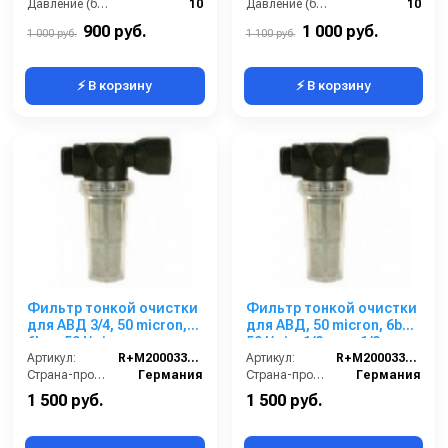
Давление (бар):
10
Давление (бар):
10
Вход:
1/2внут
Вход:
1/2внут
900 руб.
1 000 руб.
1 000 руб.
1 100 руб.
⚡ В корзину
⚡ В корзину
Фильтр тонкой очистки
Фильтр тонкой очистки
для АВД 3/4, 50 micron,
для АВД, 50 micron, 6bar,
6bar, 50 l/min,
50 l/min, 1/2внут-1/2внеш
3/4внут-3/4внеш
Артикул:
R+M200033700
Артикул:
R+M200033705
Страна-производитель:
Германия
Страна-производитель:
Германия
1 500 руб.
1 500 руб.