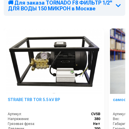
🚚 Для заказа TORNADO F8 ФИЛЬТР 1/2"
ДЛЯ ВОДЫ 150 МИКРОН в Москве
STRABE TRB TOR 5.5 kV BP
самооб
Артикул:
CV5B
Артикул:
Напряжение:
380
Вес:
Грязевая фреза:
Нет
Габариты
Давление:
200
Гарантия: