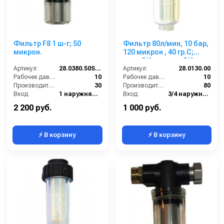
Фильтр F8 1 ш-г; 50
Фильтр 80л/мин, 10 бар,
микрон.
120 микрон , 40 гр.С;
вход 3/4ш выход 3/4г.
Артикул:
28.0380.50ST 1"
Артикул:
28.0130.00
Рабочее давление (бар):
10
Рабочее давление (бар):
10
Производительность (л/мин):
30
Производительность (л/мин):
80
Вход:
1 наружняя резьба
Вход:
3/4 наружняя резьба
Выход:
1 внутренняя резьба
Выход:
3/4 внутренняя резьба
2 200 руб.
1 000 руб.
⚡ В корзину
⚡ В корзину