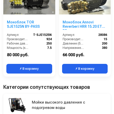
Моноблок TOR
Моноблок Annovi
SJE1525N BY-PASS
Reverberi HRR 15.20 ET
BP
Артикул:
T-SJE1525N
Артикул:
28086
Производительность (л/ч):
924
Производительность (л/мин):
15
Рабочее давление (бар):
250
Давление (бар):
200
Мощность (кВт):
7.5
Напряжение (В):
380
Электропитание (В):
380
Мощность (кВт):
5.5
80 000 руб.
66 000 руб.
⚡ В корзину
⚡ В корзину
Категории сопутствующих товаров
Мойки высокого давления с
подогревом воды