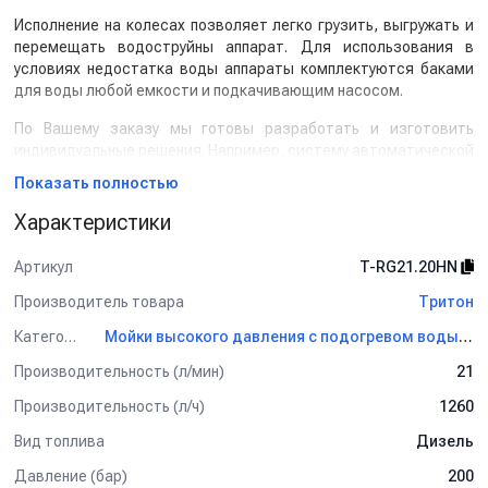
Исполнение на колесах позволяет легко грузить, выгружать и
перемещать водоструйны аппарат. Для использования в
условиях недостатка воды аппараты комплектуются баками
для воды любой емкости и подкачивающим насосом.
По Вашему заказу мы готовы разработать и изготовить
индивидуальные решения. Например, систему автоматической
очистки труб в цеху (для труб НКТ и других труб под
Показать полностью
реновацию), систему очистки миксеров от бетона,
спецавтомобили и другие решения.
Характеристики
Комплектация:
Артикул
T-RG21.20HN
Состоит из насоса высокого давления
Annovi Reverberi
Производитель товара
Тритон
RG 21.20 H N
производительность 15 л/мин, давление
200 бар
Категория
Мойки высокого давления с подогревом воды Тритон
Двигателем
TOR
с мощностью 7.5 кВт., обороты
Производительность (л/мин)
21
двигателя 1500 в минуту
Усиленная рама нашего производства
Производительность (л/ч)
1260
Пускателем
Вид топлива
Регулятором высокого давления с системой By-Pass
Дизель
Дополнительная комплектация:
Давление (бар)
200