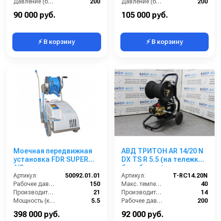
Давление (бар):
200
Давление (бар):
200
Напряжение (В):
380
Мощность (кВт):
5.5
90 000 руб.
105 000 руб.
⚡ В корзину
⚡ В корзину
Моечная передвижная
АВД ТРИТОН AR 14/20 N
установка FDR SUPER
DX TS R 5.5 (на тележке с
AIR с нанесением пены,
барабаном)
150 бар, 21 л/мин с
Артикул:
50092.01.01
Артикул:
T-RC14.20N
барабаном
Рабочее давление (бар):
150
Макс. температура воды (°C):
40
Производительность (л/мин):
21
Производительность (л/мин):
14
Мощность (кВт):
5.5
Рабочее давление (бар):
200
Обороты двигателя (об/мин):
1450
Мощность (кВт):
5.5
398 000 руб.
92 000 руб.