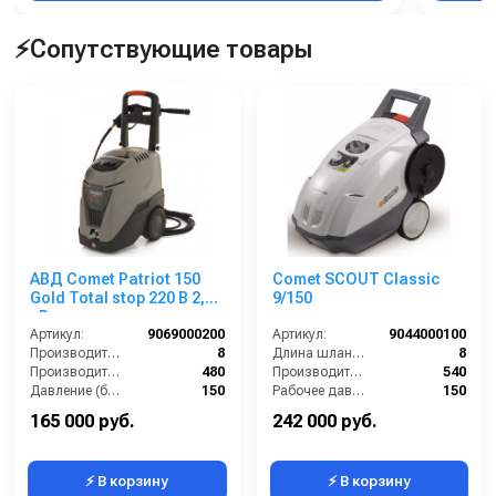
Алюминий
⚡Сопутствующие товары
ДВИГАТЕЛЬ ВЕНТИЛЯТОРА
IP 44, 230-400 Вольт, 50-60 Гц, 2800-3200 об.мин
Спектр применения:
Выездная каналопромывочная машина.
Систему очистки миксеров от бетона.
Мойка грузового автомобиля.
Мойка маршрутного автомобиля.
Мойка поездов или трамвая.
АВД Comet Patriot 150
Comet SCOUT Classic
Gold Total stop 220 В 2,3
9/150
кВт
Артикул:
9069000200
Артикул:
9044000100
Производительность (л/мин):
8
Длина шланга ВД (м):
8
Производительность (л/ч):
480
Производительность (л/ч):
540
Давление (бар):
150
Рабочее давление (бар):
150
Рабочее давление (бар):
150
Мощность (кВт):
2.7
165 000 руб.
242 000 руб.
⚡ В корзину
⚡ В корзину