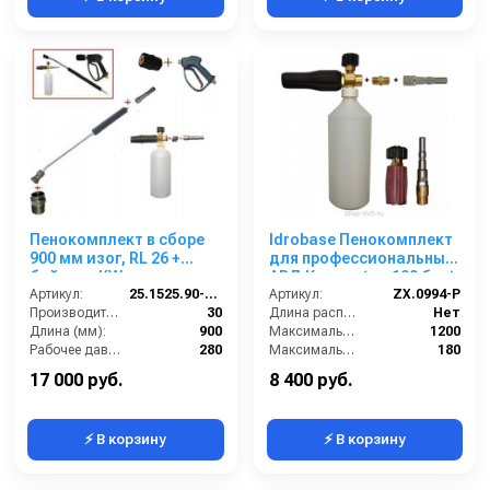
Пенокомплект в сборе
Idrobase Пенокомплект
900 мм изог, RL 26 +
для профессиональных
байонет KW; вход
АВД Керхер (до 180 бар)
М22х1,5ш.
Артикул:
25.1525.90-P26KWизог.
Артикул:
ZX.0994-P
Производительность (л/мин):
30
Длина распылительного копья (мм):
Нет
Длина (мм):
900
Максимальная производительность по воде (л/ч):
1200
Рабочее давление (бар):
280
Максимальное рабочее давление (бар):
180
Вход:
22х1,5 наружняя резьба
Объём бака для моющего средства (л):
1
17 000 руб.
8 400 руб.
⚡ В корзину
⚡ В корзину