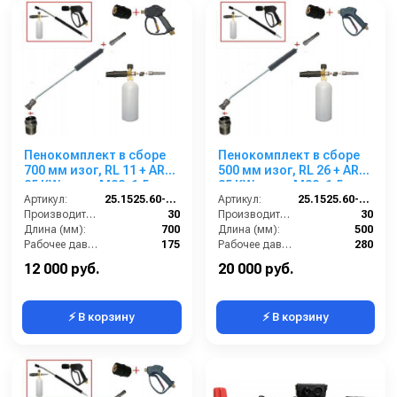
Пенокомплект в сборе
Пенокомплект в сборе
700 мм изог, RL 11 + ARS
500 мм изог, RL 26 + ARS
25 KW; вход М22х1,5ш.
25 KW; вход М22х1,5ш.
Артикул:
25.1525.60-P11-7KW
Артикул:
25.1525.60-P26KW
Производительность (л/мин):
30
Производительность (л/мин):
30
Длина (мм):
700
Длина (мм):
500
Рабочее давление (бар):
175
Рабочее давление (бар):
280
Вход:
22х1,5 наружняя резьба
Вход:
22х1,5 наружняя резьба
12 000 руб.
20 000 руб.
⚡ В корзину
⚡ В корзину