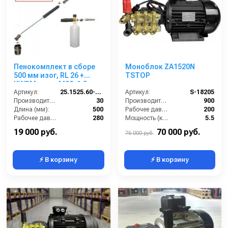
Пенокомплект в сборе
Моноблок ZA1520N
500 мм изог, RL 26 +
TSTOP
KWRM; вход М22х1,5ш.
Артикул:
25.1525.60-P26KWRM
Артикул:
S-18205
Производительность (л/мин):
30
Производительность (л/ч):
900
Длина (мм):
500
Рабочее давление (бар):
200
Рабочее давление (бар):
280
Мощность (кВт):
5.5
Вход:
22х1,5 наружняя резьба
Электропитание (В):
380
19 000 руб.
70 000 руб.
76 000 руб.
⚡ В корзину
⚡ В корзину