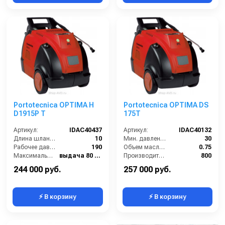
Portotecnica OPTIMA H
Portotecnica OPTIMA DS
D1915P T
175T
Артикул:
IDAC40437
Артикул:
IDAC40132
Длина шланга ВД (м):
10
Мин. давление (бар):
30
Рабочее давление (бар):
190
Объем масла для насоса (л):
0.75
Максимальная температура воды (°C):
выдача 80 / паровая ступень 140
Производительность (л/ч):
800
Диапазон регулировки давления (бар):
от 40 до 190
Рабочая температура горячей воды (°C):
80
244 000 руб.
257 000 руб.
⚡ В корзину
⚡ В корзину