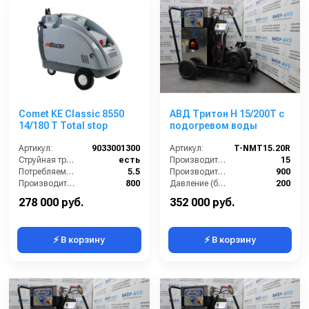
Comet KE Classic 8550
АВД Тритон H 15/200Т с
14/180 T Total stop
подогревом воды
Артикул:
9033001300
Артикул:
T-NMT15.20R
Струйная трубка (копьё):
есть
Производительность (л/мин):
15
Потребляемая мощность (Вт):
5.5
Производительность (л/ч):
900
Производительность (л/ч):
800
Давление (бар):
200
Объём топливного бака (л):
13
Рабочее давление (бар):
200
278 000 руб.
352 000 руб.
⚡ В корзину
⚡ В корзину