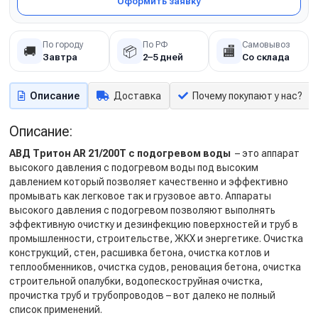
Оформить заявку
По городу
По РФ
Самовывоз
🚚
📦
🏬
Завтра
2–5 дней
Со склада
Описание
Доставка
Почему покупают у нас?
Описание:
АВД Тритон AR 21/200Т с подогревом воды
– это аппарат
высокого давления c подогревом воды под высоким
давлением который позволяет качественно и эффективно
промывать как легковое так и грузовое авто. Аппараты
высокого давления с подогревом позволяют выполнять
эффективную очистку и дезинфекцию поверхностей и труб в
промышленности, строительстве, ЖКХ и энергетике. Очистка
конструкций, стен, расшивка бетона, очистка котлов и
теплообменников, очистка судов, реновация бетона, очистка
строительной опалубки, водопескоструйная очистка,
прочистка труб и трубопроводов – вот далеко не полный
список применений.