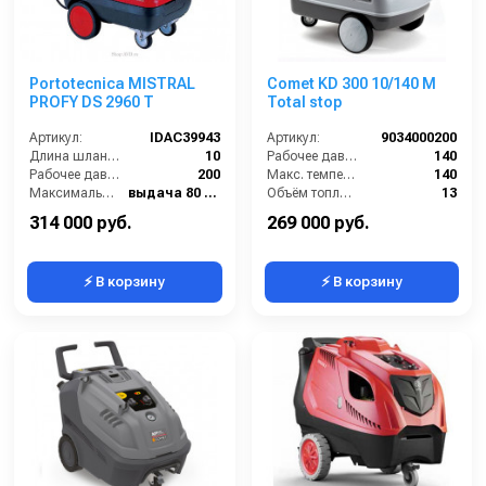
Portotecnica MISTRAL
Comet KD 300 10/140 M
PROFY DS 2960 T
Total stop
Артикул:
IDAC39943
Артикул:
9034000200
Длина шланга ВД (м):
10
Рабочее давление (бар):
140
Рабочее давление (бар):
200
Макс. температура горячей воды (°C):
140
Максимальная температура воды (°C):
выдача 80 / паровая ступень 140
Объём топливного бака (л):
13
Диапазон регулировки давления (бар):
от 30 до 200
Рабочая температура горячей воды (°C):
110
314 000 руб.
269 000 руб.
⚡ В корзину
⚡ В корзину