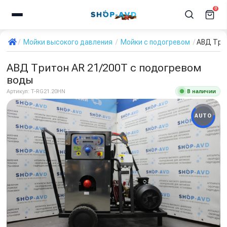
0
Мойки высокого давления
Мойки с подогревом
АВД Трит
АВД Тритон AR 21/200Т с подогревом
воды
В наличии
Артикул:
T-RG21.20HN
AUTO