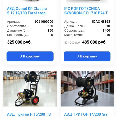
АВД Comet KP Classic
IPC PORTOTECNICA
5.12 12/180 Total stop
SYNCRON-E D1710 P24 T
Артикул:
9061000200
Артикул:
IDAC 41163
Электропитание (В):
380
Длина шланга (м):
10
Давление (бар):
180
Обороты двигателя (об/мин):
1400
Мощность (кВт):
5
Макс. температура воды на выходе (°C):
70
Рабочее давление (бар):
180
Потребляемая мощность (кВт):
28.4
325 000 руб.
435 000 руб.
471 000 руб.
⚡ В корзину
⚡ В корзину
АВД Тритон Н 15/200 TS
АВД ТРИТОН 14/200 (на