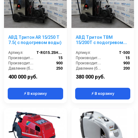
АВД Тритон AR 15/250 Т
АВД Тритон TBM
7.5( с подогревом воды)
15/200Т с подогревом
воды
Артикул:
T-RG15.25HNDX
Артикул:
Т-500
Производительность (л/мин):
15
Производительность (л/мин):
15
Производительность (л/ч):
900
Производительность (л/ч):
900
Давление (бар):
250
Давление (бар):
200
Рабочее давление (бар):
250
Рабочее давление (бар):
200
400 000 руб.
380 000 руб.
⚡ В корзину
⚡ В корзину