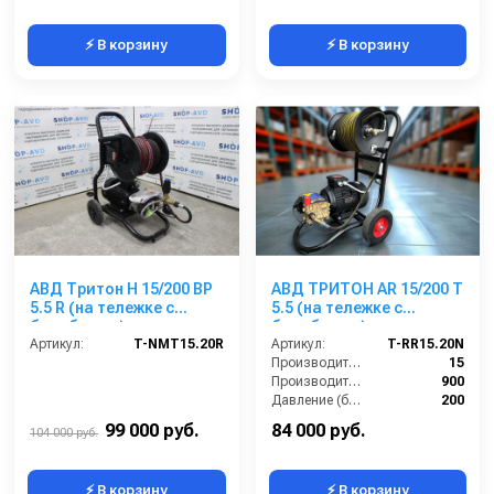
⚡ В корзину
⚡ В корзину
АВД Тритон H 15/200 BP
АВД ТРИТОН AR 15/200 T
5.5 R (на тележке с
5.5 (на тележке с
барабаном)
барабаном)
Артикул:
T-NMT15.20R
Артикул:
T-RR15.20N
Производительность (л/мин):
15
Производительность (л/ч):
900
Давление (бар):
200
Напряжение (В):
380
99 000 руб.
84 000 руб.
104 000 руб.
⚡ В корзину
⚡ В корзину