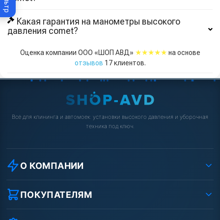
Фильтр
Какая гарантия на манометры высокого
давления comet?
★★★★★
Оценка компании ООО «ШОП АВД»
на основе
отзывов
17
клиентов.
Всё для клининга и автомоек: установки высокого давления и уборочная
техника под ключ.
О КОМПАНИИ
О компании
Реквизиты ООО «Шоп АВД»
ПОКУПАТЕЛЯМ
Защита данных клиента
Как заказать?
Условия соглашения