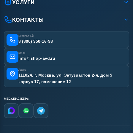
Оплата
УСЛУГИ
Вакансии
Доставка
Услуги
Рассрочка
Гарантия
Аренда АВД
КОНТАКТЫ
Статьи
Лизинг
Ремонт АВД
Получить скидку
Сертификаты
Бесплатный
Наши работы
8 (800) 350-16-98
Отзывы наших клиентов
Email
Карта сайта
info@shop-avd.ru
Адрес
111024, г. Москва, ул. Энтузиастов 2-я, дом 5
корпус 17, помещение 12
МЕССЕНДЖЕРЫ