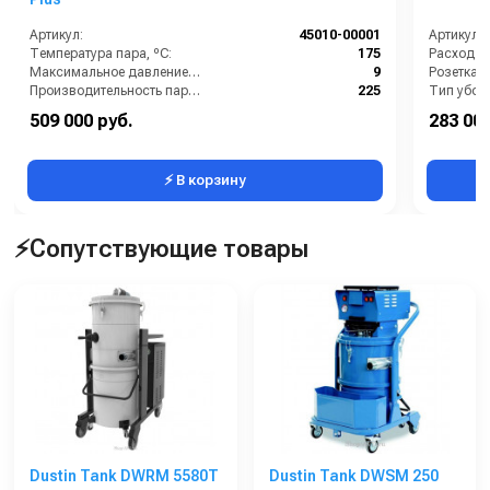
Артикул:
45010-00001
Артикул:
Температура пара, ºС:
175
Расход во
Максимальное давление (бар):
9
Производительность пара (гр/мин):
225
Тип убор
Вес, кг:
40
509 000 руб.
283 000
Объём бака для моющего средства (л):
5
⚡ В корзину
⚡Сопутствующие товары
Dustin Tank DWRM 5580T
Dustin Tank DWSM 250