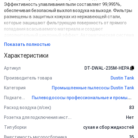
Эффективность улавливания пыли составляет 99,995%,
обеспечивая безопасный выхлоп воздуха на выходе. Фильтры
размещены в защитных кожухах из нержавеющей стали,
которые защищают фильтрующую поверхность от прямого
попадания всасываемого материала и создают
дополнительный циклонный эффект. Автоматическая система
очистки фильтров позволяет поддерживать
Показать полностью
продолжительность и эффективность их работы без
необходимости участия оператора. Очистка происходит путем
Характеристики
высокочастотного вибрационного встряхивания и обратной
продувки фильтров воздухом. Каждые три минуты все
Артикул
DT-DWAL-235M-HEPA
фильтры поочередно проходят цикл очистки, при этом не
Производитель товара
Dustin Tank
требуется подключение пылесоса к внешнему компрессору –
импульсная продувка происходит за счет собственных
Категория
Промышленные пылесосы Dustin Tank
всасывающих турбин пылесоса.
Пылесос
DWAL 235 HEPA
обладает возможностью
Подкатегория
Пылеводососы профессиональные и промышленные Dustin Tank
одновременной уборки сухой и жидкой грязи без замены
Расход воздуха (л/сек)
83
фильтрующего комплекта. Смешанный мусор при проходе
через тангенциально расположенный патрубок попадает в
Розетка для подключения инструмента
Нет
циклонное завихрение потока воздуха, разделяясь на сухие и
Тип уборки
сухая и сбор жидкостей
жидкие фракции. Сухие частицы улавливаются фильтром, в то
время как жидкая грязь скапливается на дне бака в пределах
Вместимость мусоросборника (л)
35