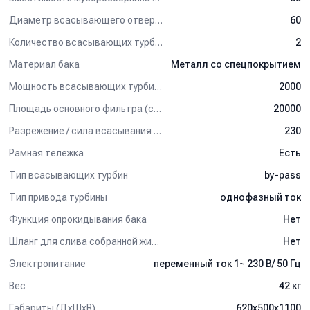
его объема.
Диаметр всасывающего отверстия (мм)
60
Характерные преимущества:
Количество всасывающих турбин (шт)
2
- Рамная конструкция на колёсах с выкатывающимся баком.
Материал бака
Металл со спецпокрытием
- Окрашенный металлический бак, защищенный от коррозии.
- 2 электромотора с вакуумным насосом By-Pass.
Мощность всасывающих турбин (Вт)
2000
- Боковой входной патрубок для создания циклонного
Площадь основного фильтра (см2)
20000
эффекта.
- Автоматическая система очистки фильтров.
Разрежение / сила всасывания (мбар)
230
- Лоток для хранения аксессуаров.
- Одновременная уборка сухой и жидкой грязи.
Рамная тележка
Есть
Тип всасывающих турбин
by-pass
Комплект поставки:
Тип привода турбины
однофазный ток
Номинальный диаметр входного патрубка – 60 мм.
- Фильтр-картридж HEPA с эффективностью фильтрации
Функция опрокидывания бака
Нет
99,995% (0.3 мкм), 2 шт.
Шланг для слива собранной жидкости
Нет
Дополнительные опции:
Электропитание
переменный ток 1~ 230 В/ 50 Гц
- Бак из нержавеющей стали.
Вес
42 кг
Применение:
Габариты (ДхШхВ)
620х500х1100