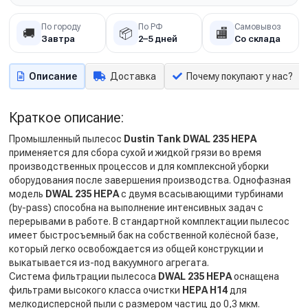
По городу
По РФ
Самовывоз
🚚
📦
🏬
Завтра
2–5 дней
Со склада
Описание
Доставка
Почему покупают у нас?
Краткое описание:
Промышленный пылесос
Dustin Tank DWAL 235 HEPA
применяется для сбора сухой и жидкой грязи во время
производственных процессов и для комплексной уборки
оборудования после завершения производства. Однофазная
модель
DWAL 235 HEPA
с двумя всасывающими турбинами
(by-pass) способна на выполнение интенсивных задач с
перерывами в работе. В стандартной комплектации пылесос
имеет быстросъемный бак на собственной колёсной базе,
который легко освобождается из общей конструкции и
выкатывается из-под вакуумного агрегата.
Система фильтрации пылесоса
DWAL 235 HEPA
оснащена
фильтрами высокого класса очистки
HEPA H14
для
мелкодисперсной пыли с размером частиц до 0,3 мкм.