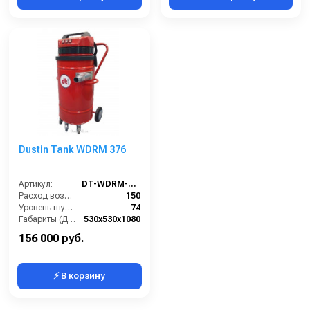
Dustin Tank WDRM 376
Артикул:
DT-WDRM-376
Расход воздуха (л/сек):
150
Уровень шума IEC 704 (дБ(А)):
74
Габариты (ДхШхВ):
530х530х1080
Вместимость мусоросборника (л):
76
156 000 руб.
⚡ В корзину