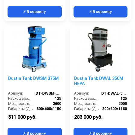
⚡ В корзину
⚡ В корзину
Dustin Tank DWSM 375M
Dustin Tank DWAL 350M
HEPA
Артикул:
DT-DWSM-375M
Артикул:
DT-DWAL-350M-HEPA
Расход воздуха (л/сек):
125
Расход воздуха (л/сек):
125
Мощность всасывающих турбин (Вт):
3600
Мощность всасывающих турбин (Вт):
3000
Габариты (ДхШхВ):
800х600х1150
Габариты (ДхШхВ):
800х600х1180
Площадь основного фильтра (см2):
12000
Площадь основного фильтра (см2):
30000
311 000 руб.
283 000 руб.
⚡ В корзину
⚡ В корзину