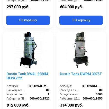
Габариты (ДхШхВ):
800х600х1150
Габариты (ДхШхВ):
800х600х1630
Площадь основного фильтра (см2):
12000
Площадь основного фильтра (см2):
30000
297 000 руб.
604 000 руб.
⚡ В корзину
⚡ В корзину
Dustin Tank DWAL 2250M
Dustin Tank DWRM 3075T
HEPA Z22
Артикул:
DT-DWAL-2250M-HEPA-Z22
Артикул:
DT-DWRM-3075T
Расход воздуха (л/сек):
89
Расход воздуха (л/сек):
89
Количество всасывающих турбин (шт):
1
Мощность всасывающих турбин (Вт):
3000
Габариты (ДхШхВ):
800х600х1520
Габариты (ДхШхВ):
800х600х1650
Степень защиты (IP):
65
Площадь основного фильтра (см2):
20000
812 000 руб.
314 000 руб.