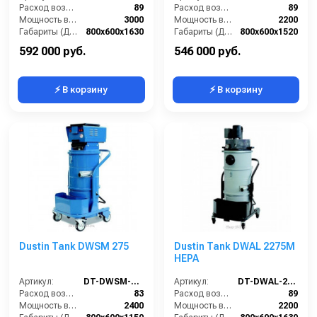
Расход воздуха (л/сек):
89
Расход воздуха (л/сек):
89
Мощность всасывающих турбин (Вт):
3000
Мощность всасывающих турбин (Вт):
2200
Габариты (ДхШхВ):
800х600х1630
Габариты (ДхШхВ):
800х600х1520
Площадь основного фильтра (см2):
30000
Площадь основного фильтра (см2):
30000
592 000 руб.
546 000 руб.
⚡ В корзину
⚡ В корзину
Dustin Tank DWSM 275
Dustin Tank DWAL 2275M
HEPA
Артикул:
DT-DWSM-275
Артикул:
DT-DWAL-2275M-HEPA
Расход воздуха (л/сек):
83
Расход воздуха (л/сек):
89
Мощность всасывающих турбин (Вт):
2400
Мощность всасывающих турбин (Вт):
2200