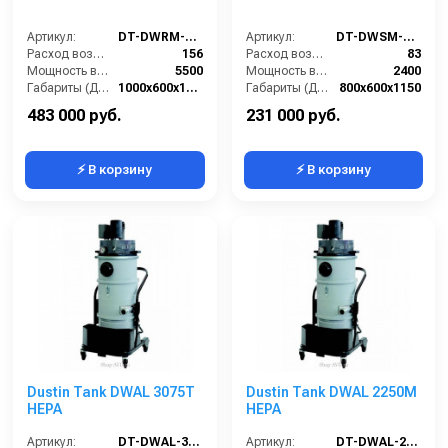
Артикул:
DT-DWRM-5580T
Артикул:
DT-DWSM-250
Расход воздуха (л/сек):
156
Расход воздуха (л/сек):
83
Мощность всасывающих турбин (Вт):
5500
Мощность всасывающих турбин (Вт):
2400
Габариты (ДхШхВ):
1000х600х1350
Габариты (ДхШхВ):
800х600х1150
Площадь основного фильтра (см2):
20000
Площадь основного фильтра (см2):
12000
483 000 руб.
231 000 руб.
⚡ В корзину
⚡ В корзину
Dustin Tank DWAL 3075T
Dustin Tank DWAL 2250M
HEPA
HEPA
Артикул:
DT-DWAL-3075T-HEPA
Артикул:
DT-DWAL-2250M-HEPA