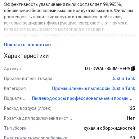
Эффективность улавливания пыли составляет 99,995%,
обеспечивая безопасный выхлоп воздуха на выходе. Фильтры
размещены в защитных кожухах из нержавеющей стали,
которые защищают фильтрующую поверхность от прямого
попадания всасываемого материала и создают
дополнительный циклонный эффект. Автоматическая система
очистки фильтров позволяет поддерживать
Показать полностью
продолжительность и эффективность их работы без
необходимости участия оператора. Очистка происходит путем
Характеристики
высокочастотного вибрационного встряхивания и обратной
продувки фильтров воздухом. Каждые три минуты все
Артикул
DT-DWAL-350M-HEPA
фильтры поочередно проходят цикл очистки, при этом не
Производитель товара
Dustin Tank
требуется подключение пылесоса к внешнему компрессору –
импульсная продувка происходит за счет собственных
Категория
Промышленные пылесосы Dustin Tank
всасывающих турбин пылесоса.
Пылесос
DWAL 350M HEPA
обладает возможностью
Подкатегория
Пылеводососы профессиональные и промышленные Dustin Tank
одновременной уборки сухой и жидкой грязи без замены
Расход воздуха (л/сек)
125
фильтрующего комплекта. Смешанный мусор при проходе
через тангенциально расположенный патрубок попадает в
Розетка для подключения инструмента
Нет
циклонное завихрение потока воздуха, разделяясь на сухие и
Тип уборки
сухая и сбор жидкостей
жидкие фракции. Сухие частицы улавливаются фильтром, в то
время как жидкая грязь скапливается на дне бака в пределах
Вместимость мусоросборника (л)
50