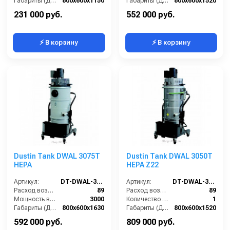
Габариты (ДхШхВ):
800х600х1150
Габариты (ДхШхВ):
800х600х1520
Площадь основного фильтра (см2):
12000
Площадь основного фильтра (см2):
30000
231 000 руб.
552 000 руб.
⚡ В корзину
⚡ В корзину
Dustin Tank DWAL 3075T
Dustin Tank DWAL 3050T
HEPA
HEPA Z22
Артикул:
DT-DWAL-3075T-HEPA
Артикул:
DT-DWAL-3050T-HEPA-Z22
Расход воздуха (л/сек):
89
Расход воздуха (л/сек):
89
Мощность всасывающих турбин (Вт):
3000
Количество всасывающих турбин (шт):
1
Габариты (ДхШхВ):
800х600х1630
Габариты (ДхШхВ):
800х600х1520
Площадь основного фильтра (см2):
30000
Степень защиты (IP):
65
592 000 руб.
809 000 руб.