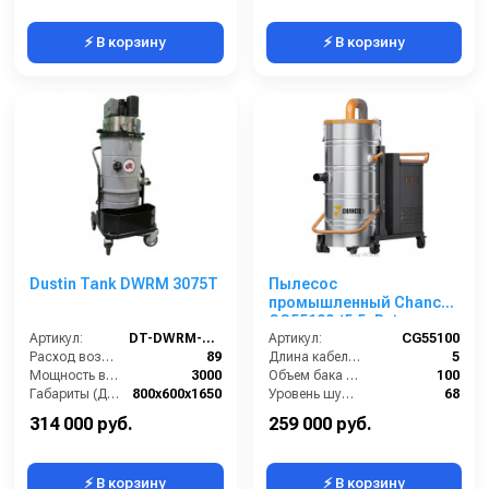
⚡ В корзину
⚡ В корзину
Dustin Tank DWRM 3075T
Пылесос
промышленный Chancee
CG55100 (5.5кВт)
Артикул:
DT-DWRM-3075T
Артикул:
CG55100
Расход воздуха (л/сек):
89
Длина кабеля (м):
5
Мощность всасывающих турбин (Вт):
3000
Объем бака (л):
100
Габариты (ДхШхВ):
800х600х1650
Уровень шума (дБ):
68
Площадь основного фильтра (см2):
20000
Мощность (кВт):
5.5
314 000 руб.
259 000 руб.
⚡ В корзину
⚡ В корзину