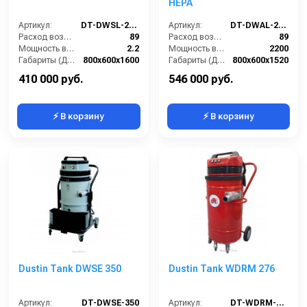
HEPA
Артикул:
DT-DWSL-2275M
Артикул:
DT-DWAL-2250M-HEPA
Расход воздуха (л/сек):
89
Расход воздуха (л/сек):
89
Мощность всасывающих турбин (Вт):
2.2
Мощность всасывающих турбин (Вт):
2200
Габариты (ДхШхВ):
800х600х1600
Габариты (ДхШхВ):
800х600х1520
Площадь основного фильтра (см2):
12000
Площадь основного фильтра (см2):
30000
410 000 руб.
546 000 руб.
⚡ В корзину
⚡ В корзину
Dustin Tank DWSE 350
Dustin Tank WDRM 276
Артикул:
DT-DWSE-350
Артикул:
DT-WDRM-276