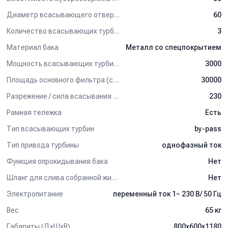
его объема.
Диаметр всасывающего отверстия (мм)
60
Характерные преимущества:
Количество всасывающих турбин (шт)
3
- Рамная конструкция на колёсах с выкатывающимся баком.
Материал бака
Металл со спецпокрытием
- Окрашенный металлический бак, защищенный от коррозии.
- 3 электромотора с вакуумным насосом By-Pass.
Мощность всасывающих турбин (Вт)
3000
- Боковой входной патрубок для создания циклонного
Площадь основного фильтра (см2)
30000
эффекта.
- Автоматическая система очистки фильтров.
Разрежение / сила всасывания (мбар)
230
- Лоток для хранения аксессуаров.
- Одновременная уборка сухой и жидкой грязи.
Рамная тележка
Есть
Тип всасывающих турбин
by-pass
Комплект поставки:
Тип привода турбины
однофазный ток
Номинальный диаметр входного патрубка – 60 мм.
- Фильтр-картридж HEPA с эффективностью фильтрации
Функция опрокидывания бака
Нет
99,995% (0.3 мкм), 3 шт.
Шланг для слива собранной жидкости
Нет
Применение:
Электропитание
переменный ток 1~ 230 В/ 50 Гц
Пылесос для сухой и влажной уборки представляет собой
Вес
65 кг
универсальный аппарат, пригодный для общих сложных задач
уборки на любых предприятиях ремесленной и промышленной
Габариты (ДхШхВ)
800х600х1180