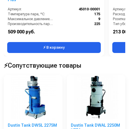
Артикул:
45010-00001
Артикул:
Температура пара, ºС:
175
Расход во
Максимальное давление (бар):
9
Производительность пара (гр/мин):
225
Тип убор
Вес, кг:
40
509 000 руб.
213 000
Объём бака для моющего средства (л):
5
⚡ В корзину
⚡Сопутствующие товары
Dustin Tank DWSL 2275M
Dustin Tank DWAL 2250M