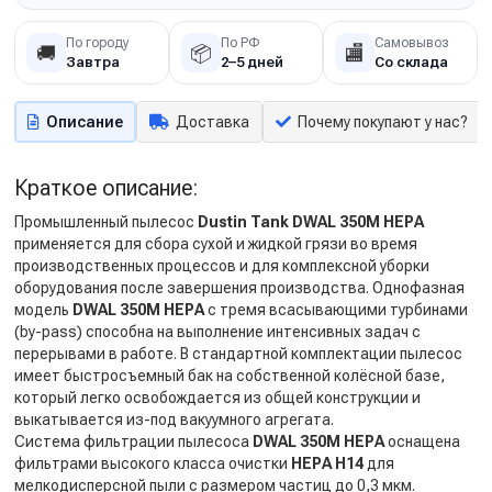
По городу
По РФ
Самовывоз
🚚
📦
🏬
Завтра
2–5 дней
Со склада
Описание
Доставка
Почему покупают у нас?
Краткое описание:
Промышленный пылесос
Dustin Tank DWAL 350M HEPA
применяется для сбора сухой и жидкой грязи во время
производственных процессов и для комплексной уборки
оборудования после завершения производства. Однофазная
модель
DWAL 350M HEPA
с тремя всасывающими турбинами
(by-pass) способна на выполнение интенсивных задач с
перерывами в работе. В стандартной комплектации пылесос
имеет быстросъемный бак на собственной колёсной базе,
который легко освобождается из общей конструкции и
выкатывается из-под вакуумного агрегата.
Система фильтрации пылесоса
DWAL 350M HEPA
оснащена
фильтрами высокого класса очистки
HEPA H14
для
мелкодисперсной пыли с размером частиц до 0,3 мкм.