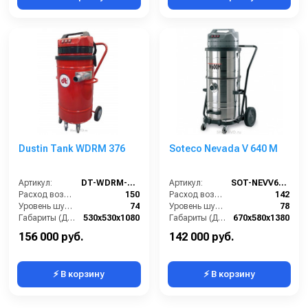
Dustin Tank WDRM 376
Soteco Nevada V 640 M
Артикул:
DT-WDRM-376
Артикул:
SOT-NEVV640M
Расход воздуха (л/сек):
150
Расход воздуха (л/сек):
142
Уровень шума IEC 704 (дБ(А)):
74
Уровень шума IEC 704 (дБ(А)):
78
Габариты (ДхШхВ):
530х530х1080
Габариты (ДхШхВ):
670х580х1380
Вместимость мусоросборника (л):
76
Вместимость мусоросборника (л):
65
156 000 руб.
142 000 руб.
⚡ В корзину
⚡ В корзину