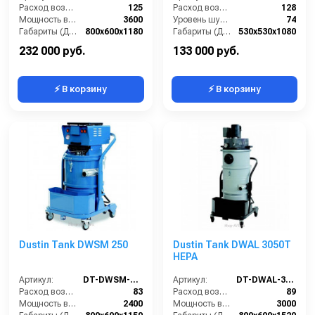
Расход воздуха (л/сек):
125
Расход воздуха (л/сек):
128
Мощность всасывающих турбин (Вт):
3600
Уровень шума IEC 704 (дБ(А)):
74
Габариты (ДхШхВ):
800х600х1180
Габариты (ДхШхВ):
530х530х1080
Площадь основного фильтра (см2):
12000
Вместимость мусоросборника (л):
76
232 000 руб.
133 000 руб.
⚡ В корзину
⚡ В корзину
Dustin Tank DWSM 250
Dustin Tank DWAL 3050T
HEPA
Артикул:
DT-DWSM-250
Артикул:
DT-DWAL-3050T-HEPA
Расход воздуха (л/сек):
83
Расход воздуха (л/сек):
89
Мощность всасывающих турбин (Вт):
2400
Мощность всасывающих турбин (Вт):
3000