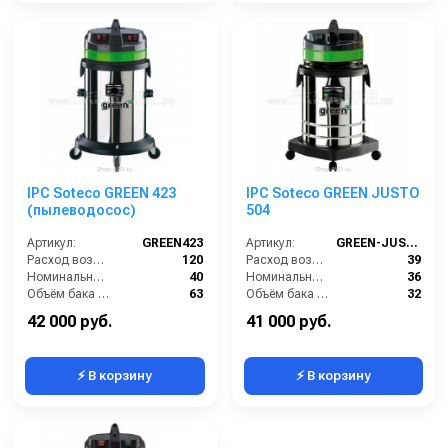
IPC Soteco GREEN 423
IPC Soteco GREEN JUSTO
(пылеводосос)
504
Артикул:
GREEN423
Артикул:
GREEN-JUSTO-504
Расход воздуха (л/сек):
120
Расход воздуха (л/сек):
39
Номинальный диаметр принадлежностей (мм):
40
Номинальный диаметр принадлежностей (мм):
36
Объём бака (л):
63
Объём бака (л):
32
Рабочая ширина основной насадки (мм):
400
Разрежение / сила всасывания (мбар):
313
42 000 руб.
41 000 руб.
⚡ В корзину
⚡ В корзину