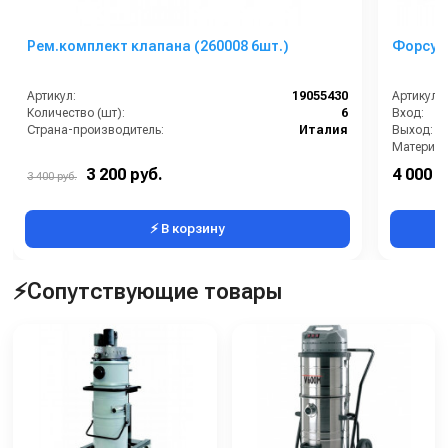
Рем.комплект клапана (260008 6шт.)
Форсунк
Артикул:
19055430
Артикул:
Количество (шт):
6
Вход:
Страна-производитель:
Италия
Выход:
Материал
В коробке
3 200 руб.
4 000 р
3 400 руб.
Вес, кг:
⚡ В корзину
⚡Сопутствующие товары