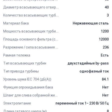
Комплект поставки:
Диаметр всасывающего отверстия (мм)
40
- Всасывающий шланг.
Количество всасывающих турбин (шт)
3
- Щелевая насадка.
- Конический сепаратор.
Материал бака
Нержавеющая сталь
- Фильтр-мешок из полиэстера.
Мощность всасывающих турбин (Вт)
1200
Применение:
Площадь основного фильтра (см2)
12000
Индустриальный пылесос для сбора сухой и жидкой грязи
Разрежение / сила всасывания (мбар)
236
подходит для универсального применения на любых
Рамная тележка
Есть
промышленных, обрабатывающих и ремонтных предприятиях.
Отличный выбор для строительных подрядчиков,
Тип всасывающих турбин
двухстадийные by-pass
производственных цехов и складских помещений с большим
пылеобразованием.
Тип привода турбины
однофазный ток
Уровень шума IEC 704 (дБ(А))
84.1
Видео-демонстрация работы системы
"Циклон":
Функция опрокидывания бака
Нет
Шланг для слива собранной жидкости
Нет
Электропитание
переменный ток 1~ 230 В/ 50 Гц
Длина сетевого шнура (м)
8