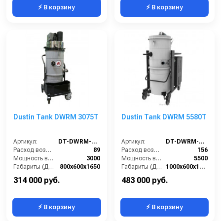
⚡ В корзину
⚡ В корзину
Dustin Tank DWRM 3075T
Dustin Tank DWRM 5580T
Артикул:
DT-DWRM-3075T
Артикул:
DT-DWRM-5580T
Расход воздуха (л/сек):
89
Расход воздуха (л/сек):
156
Мощность всасывающих турбин (Вт):
3000
Мощность всасывающих турбин (Вт):
5500
Габариты (ДхШхВ):
800х600х1650
Габариты (ДхШхВ):
1000х600х1350
Площадь основного фильтра (см2):
20000
Площадь основного фильтра (см2):
20000
314 000 руб.
483 000 руб.
⚡ В корзину
⚡ В корзину