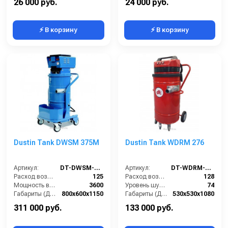
26 000 руб.
24 000 руб.
⚡ В корзину
⚡ В корзину
Dustin Tank DWSM 375M
Dustin Tank WDRM 276
Артикул:
DT-DWSM-375M
Артикул:
DT-WDRM-276
Расход воздуха (л/сек):
125
Расход воздуха (л/сек):
128
Мощность всасывающих турбин (Вт):
3600
Уровень шума IEC 704 (дБ(А)):
74
Габариты (ДхШхВ):
800х600х1150
Габариты (ДхШхВ):
530х530х1080
Площадь основного фильтра (см2):
12000
Вместимость мусоросборника (л):
76
311 000 руб.
133 000 руб.