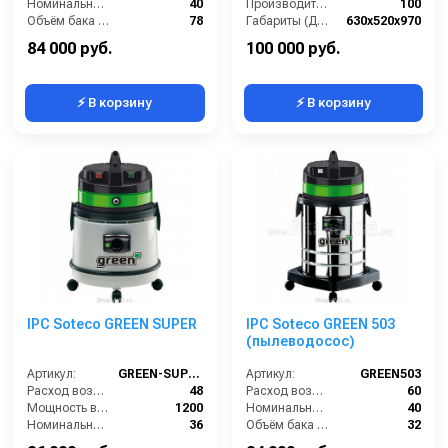
Номинальный диаметр принадлежностей (мм):
40
Производительность по воде (л/мин):
100
Объём бака (л):
78
Габариты (ДхШхВ):
630x520х970
Разрежение / сила всасывания (мбар):
252
Длина сетевого шнура (м):
8.5
84 000 руб.
100 000 руб.
⚡ В корзину
⚡ В корзину
IPC Soteco GREEN SUPER
IPC Soteco GREEN 503
(пылеводосос)
Артикул:
GREEN-SUPER
Артикул:
GREEN503
Расход воздуха (л/сек):
48
Расход воздуха (л/сек):
60
Мощность всасывающей турбины (Вт):
1200
Номинальный диаметр принадлежностей (мм):
40
Номинальный диаметр принадлежностей (мм):
36
Объём бака (л):
32
Объём бака для грязной воды (л):
22
Рабочая ширина основной насадки (мм):
400