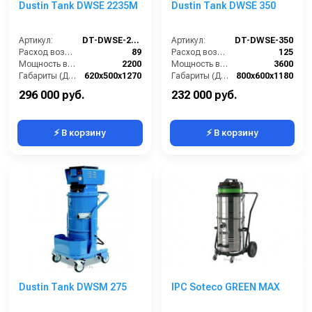
Dustin Tank DWSE 2235M
Dustin Tank DWSE 350
Артикул:
DT-DWSE-2235M
Артикул:
DT-DWSE-350
Расход воздуха (л/сек):
89
Расход воздуха (л/сек):
125
Мощность всасывающих турбин (Вт):
2200
Мощность всасывающих турбин (Вт):
3600
Габариты (ДхШхВ):
620х500х1270
Габариты (ДхШхВ):
800х600х1180
Площадь основного фильтра (см2):
9000
Площадь основного фильтра (см2):
12000
296 000 руб.
232 000 руб.
⚡ В корзину
⚡ В корзину
Dustin Tank DWSM 275
IPC Soteco GREEN MAX