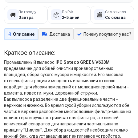
По городу
По РФ
Самовывоз
🚚
📦
🏬
Завтра
2–5 дней
Со склада
Описание
Доставка
Почему покупают у нас?
Краткое описание:
Промышленный пылесос
IPC Soteco GREEN V633M
предназначен для общей очистки производственных
площадей, сбора сухого мусора и жидкостей. Его высокая
степень фильтрации и мощность всасывания отлично
подойдут для уборки помещений от мелкодисперсной пыли –
цемента, извести, муки, деревянной стружки.
Бак пылесоса разделен на две функциональные части –
верхнюю и нижнюю. Во время сухой уборки используются обе
части: в верхней расположен многослойный фильтр-мешок из
полиэстера и ручка встряхивателя фильтра, а в нижней –
конический сепаратор для направления частиц пыли по
принципу "Циклон". Для сбора жидкостей необходим только
нижний бак, куда устанавливают антипенное устройство.