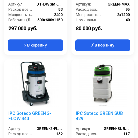
Артикул:
DT-DWSM-275
Артикул:
GREEN-MAX
Расход воздуха (л/сек):
83
Расход воздуха (л/сек):
95
Мощность всасывающих турбин (Вт):
2400
Мощность всасывающей турбины (Вт):
2х1200
Габариты (ДхШхВ):
800х600х1150
Номинальный диаметр принадлежностей (мм):
40
Площадь основного фильтра (см2):
12000
Объём бака для грязной воды (л):
78
297 000 руб.
80 000 руб.
⚡ В корзину
⚡ В корзину
IPC Soteco GREEN 3-
IPC Soteco GREEN SUB
FLOW 440
429
Артикул:
GREEN-3-FLOW-440
Артикул:
GREEN-SUB-429
Расход воздуха (л/сек):
132
Расход воздуха (л/сек):
117