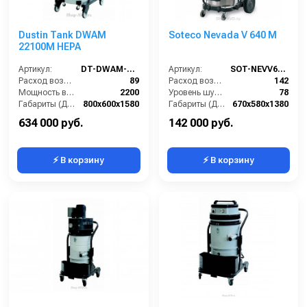
Dustin Tank DWAM
Soteco Nevada V 640 M
22100M HEPA
Артикул:
DT-DWAM-22100M-HEPA
Артикул:
SOT-NEVV640M
Расход воздуха (л/сек):
89
Расход воздуха (л/сек):
142
Мощность всасывающих турбин (Вт):
2200
Уровень шума IEC 704 (дБ(А)):
78
Габариты (ДхШхВ):
800х600х1580
Габариты (ДхШхВ):
670х580х1380
Площадь основного фильтра (см2):
30000
Вместимость мусоросборника (л):
65
634 000 руб.
142 000 руб.
⚡ В корзину
⚡ В корзину