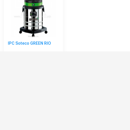
IPC Soteco GREEN RIO
Артикул:
GREEN-RIO
Расход воздуха (л/сек):
48
Мощность всасывающей турбины (Вт):
1200
Номинальный диаметр принадлежностей (мм):
36
Объём бака для грязной воды (л):
32
42 000 руб.
⚡ В корзину
Категории сопутствующих товаров