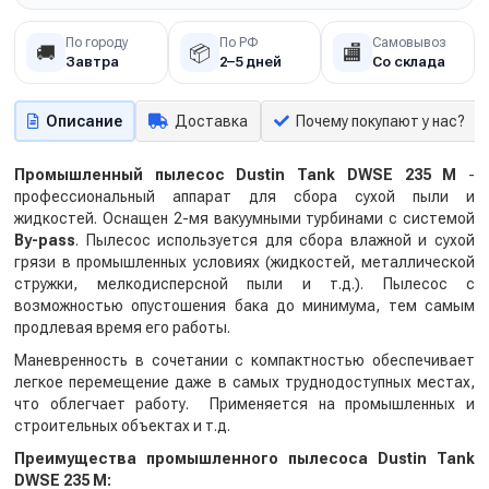
По городу
По РФ
Самовывоз
🚚
📦
🏬
Завтра
2–5 дней
Со склада
Описание
Доставка
Почему покупают у нас?
Промышленный пылесос Dustin Tank DWSE 235 M
-
профессиональный аппарат для сбора сухой пыли и
жидкостей. Оснащен 2-мя вакуумными турбинами с системой
By-pass
. Пылесос используется для сбора влажной и сухой
грязи в промышленных условиях (жидкостей, металлической
стружки, мелкодисперсной пыли и т.д.). Пылесос с
возможностью опустошения бака до минимума, тем самым
продлевая время его работы.
Маневренность в сочетании с компактностью обеспечивает
легкое перемещение даже в самых труднодоступных местах,
что облегчает работу. Применяется на промышленных и
строительных объектах и т.д.
Преимущества промышленного пылесоса Dustin Tank
DWSE 235 M: