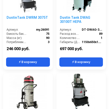
DustinTank DWRM 3075T
Dustin Tank DWAG
30100T HEPA
Артикул:
my.26091
Артикул:
DT-DWAG-30100T-HEPA
Емкость бака для мусора (л):
75
Расход воздуха (л/сек):
89
Масса (кг):
90
Количество всасывающих турбин (шт):
1
Потребляемая мощность (кВт):
3
Габариты (ДхШхВ):
1150х650х1600
Количество турбин (шт):
3
Разрежение / сила всасывания (мбар):
260-320
246 000 руб.
697 000 руб.
⚡ В корзину
⚡ В корзину