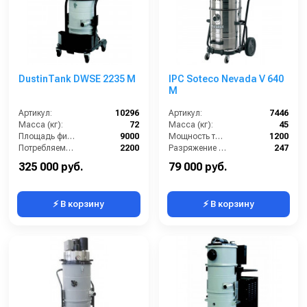
DustinTank DWSE 2235 M
IPC Soteco Nevada V 640
M
Артикул:
10296
Артикул:
7446
Масса (кг):
72
Масса (кг):
45
Площадь фильтра (см2):
9000
Мощность турбины (Вт):
1200
Потребляемая мощность (Вт):
2200
Разряжение (мБар):
247
Разряжение (мБар):
220
Размеры (ДхШхВ):
755х600х1630
325 000 руб.
79 000 руб.
⚡ В корзину
⚡ В корзину