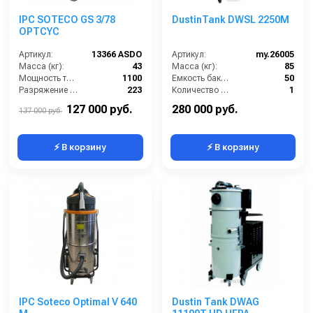
IPC SOTECO GS 3/78
DustinTank DWSL 2250M
OPTCYC
Артикул:
13366 ASDO
Артикул:
my.26005
Масса (кг):
43
Масса (кг):
85
Мощность турбины (Вт):
1100
Емкость бака для мусора (л):
50
Разряжение (мБар):
223
Количество турбин (шт):
1
Размеры (ДхШхВ):
600x620x1335
Потребляемая мощность (кВт):
2.2
127 000 руб.
280 000 руб.
137 000 руб.
⚡ В корзину
⚡ В корзину
IPC Soteco Optimal V 640
Dustin Tank DWAG