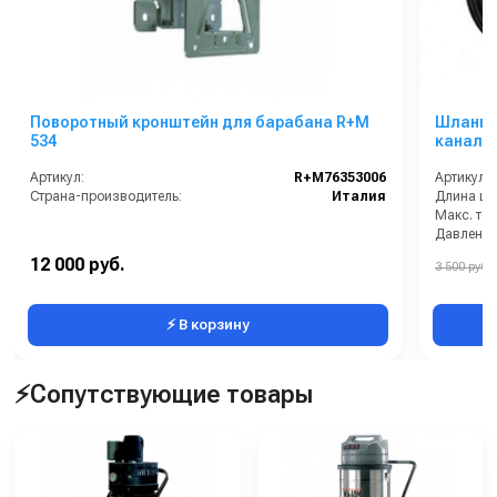
Поворотный кронштейн для барабана R+M
Шланг д
534
канали
Артикул:
R+M76353006
Артикул:
Страна-производитель:
Италия
Длина шл
Давление 
Страна-п
12 000 руб.
3 500 руб.
⚡ В корзину
⚡Сопутствующие товары