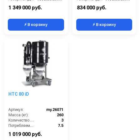
Разрежение / сила всасывания (мбар):
260-320
Разрежение / сила всасывания (мбар):
460-500
1 349 000 руб.
834 000 руб.
⚡ В корзину
⚡ В корзину
HTC 80 iD
Артикул:
my.26071
Масса (кг):
260
Количество турбин (шт):
3
Потребляемая мощность (кВт):
7.5
Страна-производитель:
Швеция
1 019 000 руб.