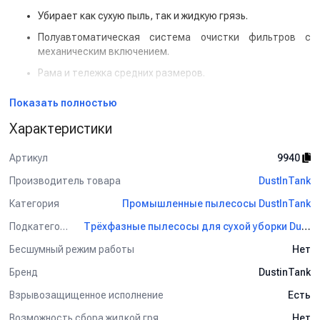
Убирает как сухую пыль, так и жидкую грязь.
Полуавтоматическая система очистки фильтров с
механическим включением.
Рама и тележка средних размеров.
Токопроводящий картридж-фильтр класса М.
Показать полностью
Конструкция пылесоса выполнена в металле.
Характеристики
Рама защищена от коррозии высокопрочным
лакокрасочным покрытием.
Артикул
9940
Система
«By-pass»
- охлаждение коллекторам обмотки
Производитель товара
DustInTank
статора производится дополнительным воздушным
потоком.
Категория
Промышленные пылесосы DustInTank
ВНИМАНИЕ!
Данный пылесос изначально поставляется без
Подкатегория
Трёхфазные пылесосы для сухой уборки DustInTank
аксессуаров! Они докупаются отдельно, в зависимости от
Бесшумный режим работы
Нет
предстоящих работ!
Бренд
DustinTank
Взрывозащищенное исполнение
Есть
Возможность сбора жидкой грязи
Нет