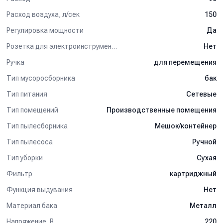
Расход воздуха, л/сек
150
Регулировка мощности
Да
Розетка для электроинструмента
Нет
Ручка
для перемещения
Тип мусоросборника
бак
Тип питания
Сетевые
Тип помещений
Производственные помещения
Тип пылесборника
Мешок/контейнер
Тип пылесоса
Ручной
Тип уборки
Сухая
Фильтр
картриджный
Функция выдувания
Нет
Материал бака
Металл
Напряжение, В
220