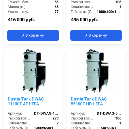
Емкость бака для мусора (л):
35
Расход воздуха (л/сек):
106
Масса (кг):
68
Количество всасывающих турбин (шт):
1
Уровень шума (дБ):
77
Габариты (ДхШхВ):
1000х600х1350
Потребляемая мощность (кВт):
1.5
Разрежение / сила всасывания (мбар):
460-500
416 000 руб.
495 000 руб.
⚡ В корзину
⚡ В корзину
Dustin Tank DWAG
Dustin Tank DWAG
11100T AF HEPA
55100T HD HEPA
Артикул:
DT-DWAG-11100T-AF-HEPA
Артикул:
DT-DWAG-55100T-HD-HEPA
Расход воздуха (л/сек):
278
Расход воздуха (л/сек):
106
Количество всасывающих турбин (шт):
2
Количество всасывающих турбин (шт):
1
Габариты (ДхШхВ):
1300х650х1600
Габариты (ДхШхВ):
1150х650х1600