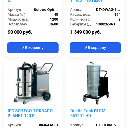
M
11100T HD HEPA
Артикул:
Soteco Optimal V640 M
Артикул:
DT-DWAG-11100T-HD-HEPA
Масса (кг):
45
Расход воздуха (л/сек):
194
Мощность турбины (Вт):
1200
Количество всасывающих турбин (шт):
2
Потребляемая мощность (Вт):
3600
Габариты (ДхШхВ):
1300х650х1600
Уровень шума (дБ):
84
Разрежение / сила всасывания (мбар):
460-500
90 000 руб.
1 349 000 руб.
⚡ В корзину
⚡ В корзину
IPC SOTECO TORNADO
Dustin Tank DLRM
PLANET 140 GL
55120T HD
Артикул:
00364 ASID
Артикул:
DT-DLRM-55120T-HD