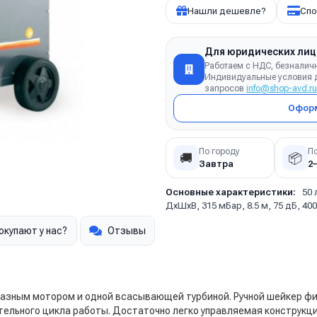
Нашли дешевле?
Спо
Для юридических лиц
Работаем с НДС, безналич
Индивидуальные условия д
запросов
info@shop-avd.ru
Оформ
По городу
П
🚚
📦
Завтра
2
Основные характеристики:
50 
ДхШхВ, 315 мБар, 8.5 м, 75 дБ, 4000
окупают у нас?
Отзывы
азным мотором и одной всасывающей турбиной. Ручной шейкер филь
льного цикла работы. Достаточно легко управляемая конструкция 