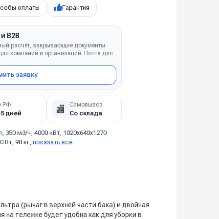
собы оплаты
Гарантия
 и B2B
ный расчёт, закрывающие документы.
ля компаний и организаций. Почта для
ить заявку
о РФ
Самовывоз
🏬
–5 дней
Со склада
л, 350 м3/ч, 4000 кВт, 1020x640x1270
 Вт, 98 кг,
показать все
тра (рычаг в верхней части бака) и двойная
на тележке будет удобна как для уборки в