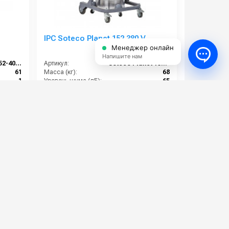
IPC Soteco Planet 152 380 V
Менеджер онлайн
Напишите нам
IPCS-PLNT152-400V
Артикул:
Soteco Planet 152 380V
61
Масса (кг):
68
1
Уровень шума (дБ):
65
60х1500
Разряжение (мБар):
180
8
Размеры (ДхШхВ):
900x660x1500
181 000 руб.
⚡ В корзину