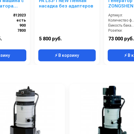
 машина с
PA LS3-1 NEW Пенная
Генератор
атора
насадка без адаптеров
ZONGSHEN 
812023
Артикул:
есть
Количество 
900
Ёмкость бака (
7800
Розетки:
Китай
Тип запуска:
.
5 800 руб.
73 000 руб.
36
Вес, кг:
рзину
⚡ В корзину
⚡ В 