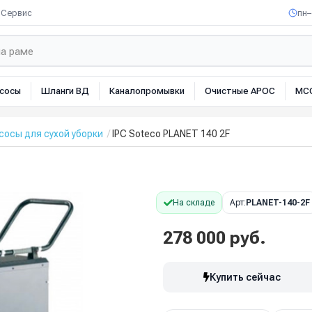
Сервис
пн–
сосы
Шланги ВД
Каналопромывки
Очистные АРОС
МС
осы для сухой уборки
IPC Soteco PLANET 140 2F
На складе
Арт:
PLANET-140-2F
278 000 руб.
Купить сейчас