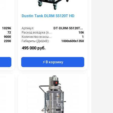
Dustin Tank DLRM 55120T HD
10296
Артикул:
DT-DLRM-55120T-HD
72
Расход воздуха (л/сек):
106
9000
Количество всасывающих турбин (шт):
1
2200
Габариты (ДхШхВ):
1000х600х1350
220
Разрежение / сила всасывания (мбар):
460-500
495 000 руб.
⚡ В корзину