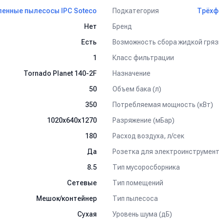
Подкатегория
нные пылесосы IPC Soteco
Трёхф
Бренд
Нет
Возможность сбора жидкой гряз
Есть
Класс фильтрации
1
Назначение
Tornado Planet 140-2F
Объем бака (л)
50
Потребляемая мощность (кВт)
350
Разряжение (мБар)
1020x640x1270
Расход воздуха, л/сек
180
Розетка для электроинструмен
Да
Тип мусоросборника
8.5
Тип помещений
Сетевые
Тип пылесоса
Мешок/контейнер
Уровень шума (дБ)
Сухая