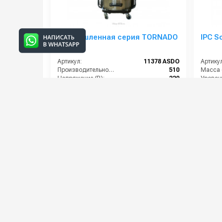
Промышленная серия TORNADO
IPC S
V640M
Артикул:
11378 ASDO
Артикул
Производительность (м3/час):
510
Масса (
Напряжение (В):
220
Уровен
Мощность (кВт):
3*1350
Разряж
Страна-производитель:
Италия
Размер
139 000 руб.
208 0
150 000 руб.
⚡ В корзину