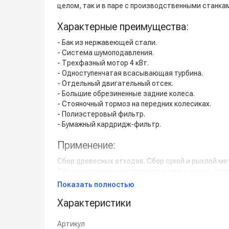
целом, так и в паре с производственными станка
Характерные преимущества:
- Бак из нержавеющей стали.
- Система шумоподавления.
- Трехфазный мотор 4 кВт.
- Одноступенчатая всасывающая турбина.
- Отдельный двигательный отсек.
- Большие обрезиненные задние колеса.
- Стояночный тормоз на передних колесиках.
- Полиэстеровый фильтр.
- Бумажный кардридж-фильтр.
Применение:
Сбор древесных отходов. Сбор сухой и рыхлой ме
Области применения: логистические центры, стр
Показать полностью
Обратите внимание:
Характеристики
*
Стандартно пылесос поставляется без аксессуа
Артикул