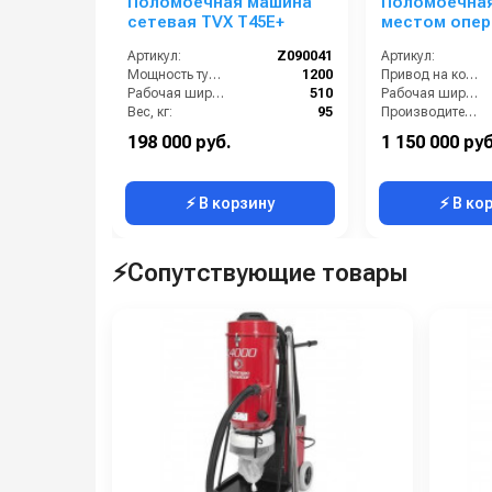
Поломоечная машина
Поломоечная
сетевая TVX T45E+
местом опер
Chancee К90
Артикул:
Z090041
Артикул:
Мощность турбины (Вт):
1200
Привод на колёса:
Рабочая ширина (мм):
510
Рабочая ширина щеток (мм):
Вес, кг:
95
Производительность по площади (м2/ч):
Напряжение (В):
220
Страна-производитель:
198 000 руб.
1 150 000 руб
Производительность по площади (м2/ч):
1750
Электропитание (В):
⚡ В корзину
⚡ В ко
⚡Сопутствующие товары