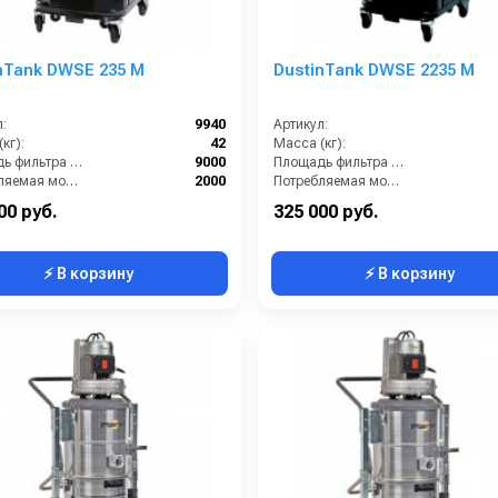
nTank DWSE 235 M
DustinTank DWSE 2235 M
:
9940
Артикул:
кг):
42
Масса (кг):
Площадь фильтра (см2):
9000
Площадь фильтра (см2):
Потребляемая мощность (Вт):
2000
Потребляемая мощность (Вт):
ение (мБар):
320
Разряжение (мБар):
00 руб.
325 000 руб.
⚡ В корзину
⚡ В корзину