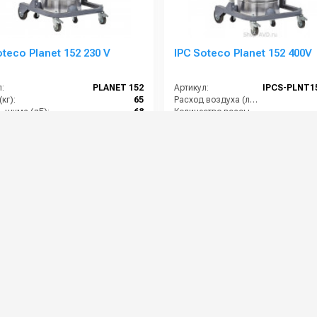
oteco Planet 152 230 V
IPC Soteco Planet 152 400V
:
PLANET 152
Артикул:
кг):
65
Расход воздуха (л/сек):
ь шума (дБ):
68
Количество всасывающих турбин (шт):
ение (мБар):
180
Габариты (ДхШхВ):
900х6
ы (ДхШхВ):
900x660x1500
Длина сетевого шнура (м):
00 руб.
228 000 руб.
⚡ В корзину
⚡ В корзину