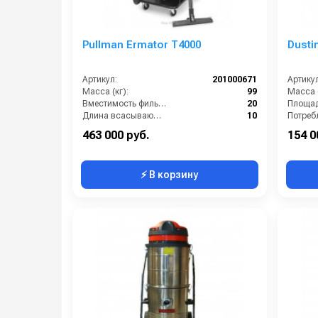
Pullman Ermator T4000
Dusti
Артикул:
201000671
Артикул
Масса (кг):
99
Масса (
Вместимость фильтр-мешка (л):
20
Длина всасывающего шланга (м):
10
Тип пылесборника:
мешок
Разряж
463 000 руб.
154 0
⚡ В корзину